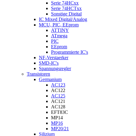
Serie 74HCxx
Serie 74HCTxx
Sonstige Digital
IC Mixed Digital/Analog
MCU, PIC, EEprom
ATTINY
ATmega
PIC
EEprom
Programmierte IC's
NF-Verstaerker
SMD-IC's
Spannungsregler
Transistoren
Germanium
AC123
AC122
AC125
AC121
AC128
EFT83C
MP14
MP16
MP20/21
Silizium