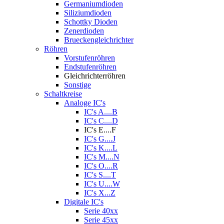
Germaniumdioden
Siliziumdioden
Schottky Dioden
Zenerdioden
Brueckengleichrichter
Röhren
Vorstufenröhren
Endstufenröhren
Gleichrichterröhren
Sonstige
Schaltkreise
Analoge IC's
IC's A....B
IC's C....D
IC's E....F
IC's G....J
IC's K....L
IC's M....N
IC's O....R
IC's S....T
IC's U....W
IC's X...Z
Digitale IC's
Serie 40xx
Serie 45xx