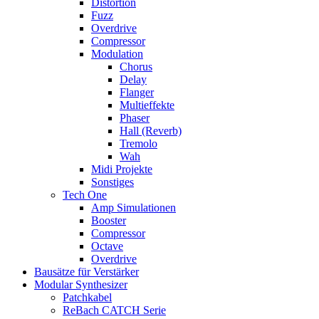
Distortion
Fuzz
Overdrive
Compressor
Modulation
Chorus
Delay
Flanger
Multieffekte
Phaser
Hall (Reverb)
Tremolo
Wah
Midi Projekte
Sonstiges
Tech One
Amp Simulationen
Booster
Compressor
Octave
Overdrive
Bausätze für Verstärker
Modular Synthesizer
Patchkabel
ReBach CATCH Serie