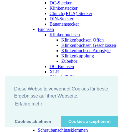
DC-Stecker
Klinkenstecker
Chinch (RCA) Stecker
DIN-Stecker
Bananenstecker
Buchsen
Klinkenbuchsen
Klinkenbuchsen Offen
Klinkenbuchsen Geschlossen
Klinkenbuchsen Ampstyle
Klinkenkupplung
Zubehör
DC-Buchsen
XLR
Chinch (RCA)
Netzbuchsen
DIN-Buchsen
Diese Webseite verwendet Cookies für beste
Bananen Buchsen
Ergebnisse auf ihrer Webseite.
Adapter
PA Verbinder
Erfahre mehr
Platinensteckverbinder
Stiftleisten
Buchsenleisten
Cookies ablehnen
Cookies akzeptieren!
Pfostenverbinder (IDC)
Schraubanschlussklemmen