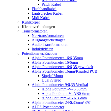
Patch Kabel
Flachbandkabel
Lautsprecher Kabel
Midi Kabel
Kühlkörper
Klemmverbindungen
Transformatoren
Netztransformatoren
Ausgangsuebertrager
Audio Transformatoren
Induktivitäten
Potentiometer/Encoder
Alpha Potentiometer 16/6,35mm
Alpha Potentiometer 16/6mm
Alpha Potentiometer 16/6,35 gewinkelt
Alpha Potentiometer 16mm/Knurled PCB
Single/ Mono
Dual /Stereo
Alpha Potentiometer 9/6,35 Vertikal
Alpha Pot 9mm -V- 6.35mm
Alpha Pot 9mm -V- ABS 6mm
Alpha Pot 9mm -H- 6.35mm
Alpha Potentiometer 24/6,35mm/ 3/8"
ALPS Potentiometer