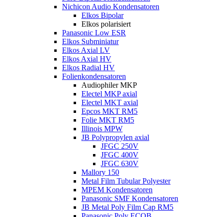
Nichicon Audio Kondensatoren
Elkos Bipolar
Elkos polarisiert
Panasonic Low ESR
Elkos Subminiatur
Elkos Axial LV
Elkos Axial HV
Elkos Radial HV
Folienkondensatoren
Audiophiler MKP
Electel MKP axial
Electel MKT axial
Epcos MKT RM5
Folie MKT RM5
Illinois MPW
JB Polypropylen axial
JFGC 250V
JFGC 400V
JFGC 630V
Mallory 150
Metal Film Tubular Polyester
MPEM Kondensatoren
Panasonic SMF Kondensatoren
JB Metal Poly Film Cap RM5
Panasonic Poly ECQB