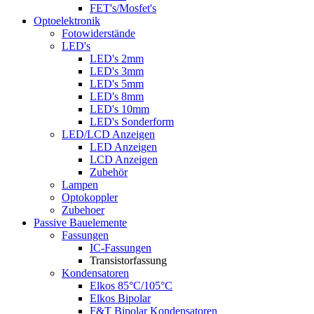
FET's/Mosfet's
Optoelektronik
Fotowiderstände
LED's
LED's 2mm
LED's 3mm
LED's 5mm
LED's 8mm
LED's 10mm
LED's Sonderform
LED/LCD Anzeigen
LED Anzeigen
LCD Anzeigen
Zubehör
Lampen
Optokoppler
Zubehoer
Passive Bauelemente
Fassungen
IC-Fassungen
Transistorfassung
Kondensatoren
Elkos 85°C/105°C
Elkos Bipolar
F&T Bipolar Kondensatoren