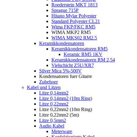
Roederstein MKT 1813
Sprague 715P
Hitano Mylar Polyester
Standard Polyester CL21
Wima FKP/FKC RM5
WIMA MKP2 RM5
WIMA MKS02 RM2.5
Keramikkondensatoren
Keramikkondensatoren RM5
Keramic RM5 1KV
Keramikkondensatoren RM 2,54
Vielschicht Z5U/XR7
Silver Mica 5%-500V
Kondensatoren fuer Gitarre
Zubehoer
Kabel und Litzen
Litze 0,14mm2
Litze 0,14mm2 (10m Ring)
Litze 0,22mm2
Litze 0,22mm2 (10m Ring)
Litze 0,22mm2 (5m)
Litze 0,5mm2
Audio Kabel
Meterware
Konfektionierte Kabel