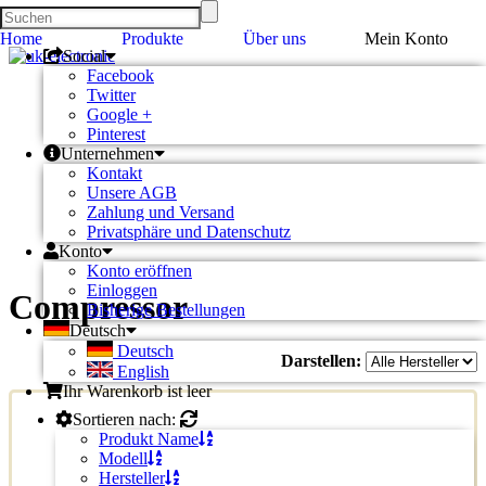
Home
Produkte
Über uns
Mein Konto
Social
Facebook
Twitter
Google +
Pinterest
Unternehmen
Kontakt
Unsere AGB
Zahlung und Versand
Privatsphäre und Datenschutz
Konto
Konto eröffnen
Einloggen
Compressor
Bisherige Bestellungen
Deutsch
Deutsch
Darstellen:
English
Ihr Warenkorb ist leer
Sortieren nach:
Produkt Name
Modell
Hersteller