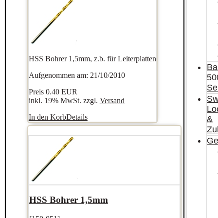
HSS Bohrer 1,5mm, z.b. für Leiterplatten
Ba
Aufgenommen am: 21/10/2010
50
Se
Preis
0.40 EUR
Sw
inkl. 19% MwSt. zzgl.
Versand
Lo
In den Korb
Details
&
Zu
Ge
HSS Bohrer 1,5mm