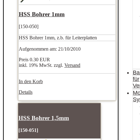
HSS Bohrer 1mm
[150-050]
HSS Bohrer 1mm, z.b. für Leiterplatten
Aufgenommen am: 21/10/2010
Preis
0.30 EUR
inkl. 19% MwSt. zzgl.
Versand
Ba
für
In den Korb
Ve
Details
Mo
Sy
HSS Bohrer 1,5mm
[150-051]