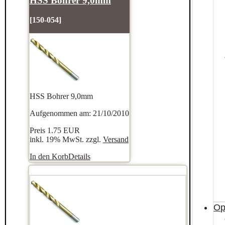
HSS Bohrer 9,0mm
[150-054]
HSS Bohrer 9,0mm
Aufgenommen am: 21/10/2010
Preis
1.75 EUR
inkl. 19% MwSt. zzgl.
Versand
In den Korb
Details
Op