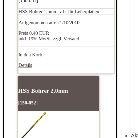
[150-051]
HSS Bohrer 1,5mm, z.b. für Leiterplatten
Aufgenommen am: 21/10/2010
Preis
0.40 EUR
inkl. 19% MwSt. zzgl.
Versand
In den Korb
Details
HSS Bohrer 2,0mm
[150-052]
Ak