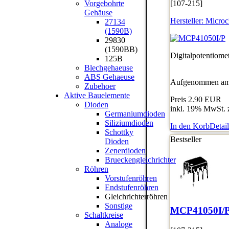
Vorgebohrte
[107-215]
Gehäuse
Hersteller:
Microc
27134
(1590B)
29830
(1590BB)
Digitalpotentiome
125B
Blechgehaeuse
ABS Gehaeuse
Aufgenommen am:
Zubehoer
Aktive Bauelemente
Preis
2.90 EUR
Dioden
inkl. 19% MwSt. 
Germaniumdioden
Siliziumdioden
In den Korb
Detail
Schottky
Bestseller
Dioden
Zenerdioden
Brueckengleichrichter
Röhren
Vorstufenröhren
Endstufenröhren
Gleichrichterröhren
Sonstige
MCP41050I/
Schaltkreise
Analoge