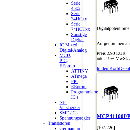
Serie
45xx
Serie
74HCxx
Serie
Digitalpotentiome
74HCTxx
Sonstige
Digital
Aufgenommen am:
IC Mixed
Digital/Analog
Preis
2.90 EUR
MCU,
inkl. 19% MwSt. 
PIC,
EEprom
In den Korb
Detail
ATTINY
ATmega
PIC
EEprom
Programmierte
IC's
NF-
Verstaerker
SMD-IC's
MCP41100I/
Spannungsregler
Transistoren
[107-226]
Germanium