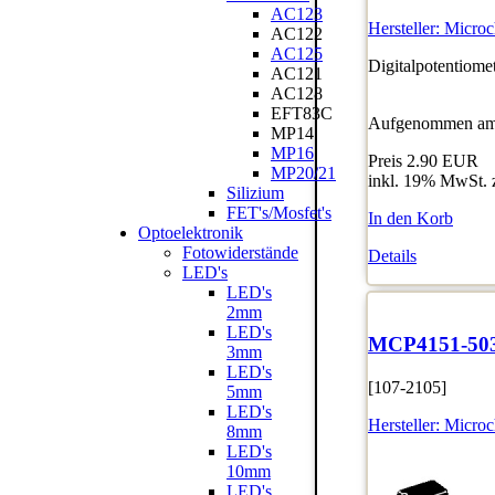
AC123
Hersteller:
Microc
AC122
AC125
Digitalpotentiome
AC121
AC128
EFT83C
Aufgenommen am:
MP14
MP16
Preis
2.90 EUR
MP20/21
inkl. 19% MwSt. 
Silizium
FET's/Mosfet's
In den Korb
Optoelektronik
Fotowiderstände
Details
LED's
LED's
2mm
LED's
MCP4151-50
3mm
LED's
[107-2105]
5mm
LED's
Hersteller:
Microc
8mm
LED's
10mm
LED's