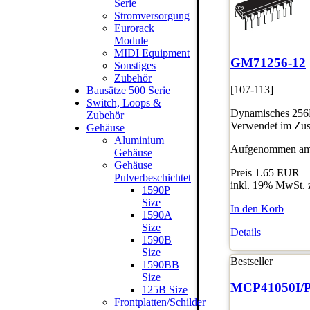
Serie
Stromversorgung
Eurorack
Module
MIDI Equipment
GM71256-12
Sonstiges
Zubehör
[107-113]
Bausätze 500 Serie
Switch, Loops &
Dynamisches 256K
Zubehör
Verwendet im Zus
Gehäuse
Aluminium
Aufgenommen am:
Gehäuse
Gehäuse
Preis
1.65 EUR
Pulverbeschichtet
inkl. 19% MwSt. 
1590P
Size
In den Korb
1590A
Size
Details
1590B
Size
Bestseller
1590BB
Size
MCP41050I/
125B Size
Frontplatten/Schilder