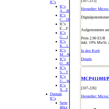
[107-215]
IC's
IC's
Hersteller:
Microc
A....B
IC's
Digitalpotentiome
C....D
IC's
E....F
Aufgenommen am:
IC's
G....J
Preis
2.90 EUR
IC's
inkl. 19% MwSt. 
K....L
IC's
In den Korb
M....N
Details
IC's
O....R
IC's
S....T
IC's
MCP41100I/
U....W
IC's
[107-226]
X...Z
Digitale
Hersteller:
Microc
IC's
Serie
40xx