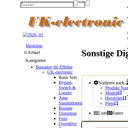
Merkliste
Sonstige Dig
0 Artikel
Kategorien
Bausätze für Effekte
UK-electronic
Basis Sets
Bypass,
Sortieren nach:
Switch &
Produkt Na
Looper
Modell
Amp
Hersteller
Simulationen
Preis
Booster
Liste
Raster
Distortion
Fuzz
Overdrive