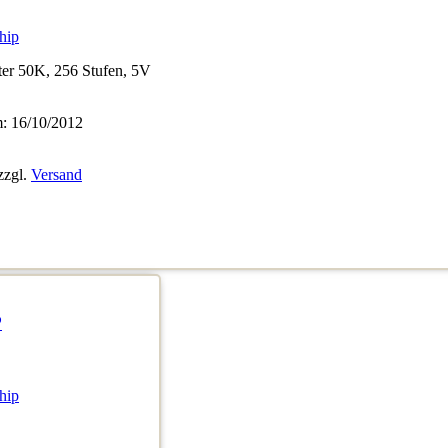
hip
ter 50K, 256 Stufen, 5V
 16/10/2012
zzgl.
Versand
P
hip