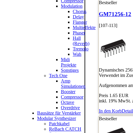
Compressor
Bestseller
Modulation
Chorus
GM71256-12
Delay
Flanger
[107-113]
Multieffekte
Phaser
Hall
(Reverb)
Tremolo
Wah
Midi
Projekte
Dynamisches 256K
Sonstiges
Verwendet im Zus
Tech One
Amp
Aufgenommen am:
Simulationen
Booster
Preis
1.65 EUR
Compressor
inkl. 19% MwSt. 
Octave
Overdrive
In den Korb
Detail
Bausätze für Verstärker
Modular Synthesizer
Bestseller
Patchkabel
ReBach CATCH