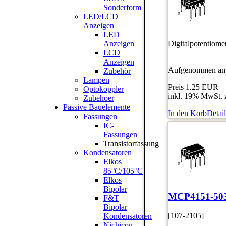
Sonderform
LED/LCD
Anzeigen
LED
Digitalpotentiom
Anzeigen
LCD
Anzeigen
Aufgenommen am:
Zubehör
Lampen
Preis
1.25 EUR
Optokoppler
inkl. 19% MwSt. 
Zubehoer
Passive Bauelemente
In den Korb
Detail
Fassungen
IC-
Fassungen
Transistorfassung
Kondensatoren
Elkos
85°C/105°C
Elkos
Bipolar
MCP4151-50
F&T
Bipolar
[107-2105]
Kondensatoren
Nichicon