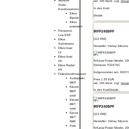
Nichicon
inkl. 19% MwSt. zzgl.
Versa
Audio
In den Korb
Kondensatoren
Elkos
Details
Bipolar
Elkos
polarisiert
Panasonic
IRFP240BPF
Low ESR
[112-086]
Elkos
Subminiatur
Hersteller:
Vishay Siliconix
Elkos Axial
LV
Elkos Axial
N-Kanal Power Mosfet, 20
HV
Gehäuse TO247AC
Elkos Radial
HV
Aufgenommen am: 30/07/
Folienkondensatoren
Audiophiler
Preis
1.55 EUR
MKP
inkl. 19% MwSt. zzgl.
Versa
Electel
In den Korb
Details
MKP
axial
Electel
MKT
IRFP240BPF
axial
Epcos
[112-086]
MKT
Hersteller:
Vishay Siliconix
RM5
Folie
N-Kanal Power Mosfet, 20