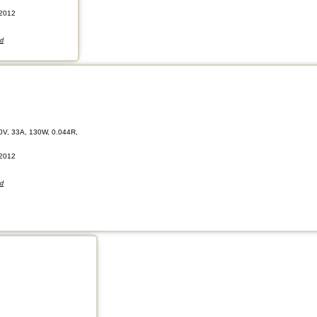
2012
nd
0V, 33A, 130W, 0.044R,
2012
nd