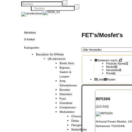
Merkliste
FET's/Mosfet's
0 Artikel
Kategorien
Bausätze für Effekte
UK-electronic
Sortieren nach:
Basis Sets
Produkt Name
Modell
Bypass,
Hersteller
Switch &
Preis
Looper
Liste
Raster
Amp
Simulationen
Booster
Distortion
Fuzz
IRF530N
Overdrive
[112-040]
Compressor
Modulation
Chorus
Delay
N-Kanal Power Mosfet, 10
Flanger
Gehaeuse TO220AB
Multieffekte