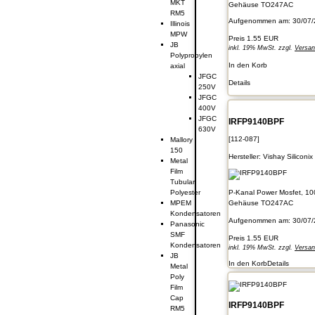
MKT
Gehäuse TO247AC
RM5
Aufgenommen am: 30/07/
Illinois
MPW
Preis
1.55 EUR
JB
inkl. 19% MwSt. zzgl.
Versa
Polypropylen
In den Korb
axial
JFGC
Details
250V
JFGC
400V
JFGC
IRFP9140BPF
630V
[112-087]
Mallory
150
Hersteller:
Vishay Siliconix
Metal
Film
Tubular
Polyester
P-Kanal Power Mosfet, 10
MPEM
Gehäuse TO247AC
Kondensatoren
Aufgenommen am: 30/07/
Panasonic
SMF
Preis
1.55 EUR
Kondensatoren
inkl. 19% MwSt. zzgl.
Versa
JB
In den Korb
Details
Metal
Poly
Film
Cap
IRFP9140BPF
RM5