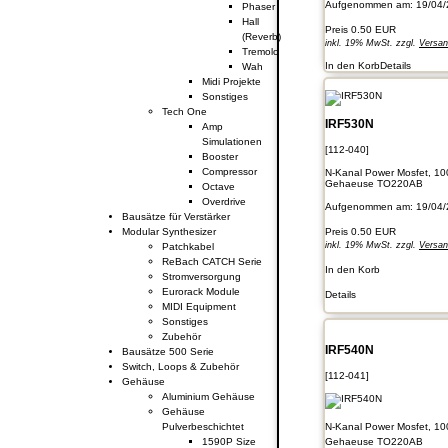
Aufgenommen am: 19/04/
Phaser
Hall
Preis
0.50 EUR
(Reverb)
inkl. 19% MwSt. zzgl.
Versa
Tremolo
In den Korb
Details
Wah
Midi Projekte
Sonstiges
Tech One
IRF530N
Amp
Simulationen
[112-040]
Booster
Compressor
N-Kanal Power Mosfet, 10
Gehaeuse TO220AB
Octave
Overdrive
Aufgenommen am: 19/04/
Bausätze für Verstärker
Modular Synthesizer
Preis
0.50 EUR
inkl. 19% MwSt. zzgl.
Versa
Patchkabel
ReBach CATCH Serie
In den Korb
Stromversorgung
Eurorack Module
Details
MIDI Equipment
Sonstiges
Zubehör
IRF540N
Bausätze 500 Serie
Switch, Loops & Zubehör
[112-041]
Gehäuse
Aluminium Gehäuse
Gehäuse
N-Kanal Power Mosfet, 10
Pulverbeschichtet
Gehaeuse TO220AB
1590P Size