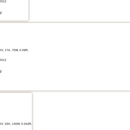
2012
nd
0V, 17A, 70W, 0.09R,
2012
nd
0V, 33A, 130W, 0.044R,