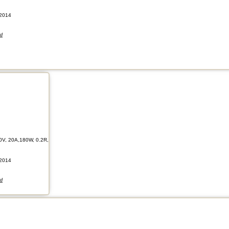
2014
nd
0V, 20A,180W, 0.2R,
2014
nd