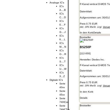
Analoge IC's
P-Kanal vertical D-MOS T
IC's
A....B
Datenblatt:
IC's
C....D
Aufgenommen am: 30/01/
IC's
Preis
0.75 EUR
E....F
inkl. 19% MwSt. zzgl.
Versa
IC's
G....J
In den Korb
Details
IC's
Bestseller
K....L
IC's
BS250P
M....N
IC's
[112-000]
O....R
IC's
Hersteller:
Diodes Inc.
S....T
P-Kanal vertical D-MOS T
IC's
U....W
Datenblatt:
IC's
Aufgenommen am: 30/01/
X...Z
Digitale IC's
Preis
0.75 EUR
Serie
inkl. 19% MwSt. zzgl.
Versa
40xx
Serie
In den Korb
45xx
Details
Serie
74HCxx
Bestseller
Serie
74HCTxx