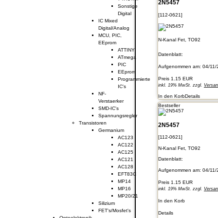
2N5457
Sonstige
Digital
[112-0621]
IC Mixed
Digital/Analog
MCU, PIC,
N-Kanal Fet, TO92
EEprom
ATTINY
Datenblatt:
ATmega
PIC
Aufgenommen am: 04/11/
EEprom
Preis
1.15 EUR
Programmierte
inkl. 19% MwSt. zzgl.
Versa
IC's
NF-
In den Korb
Details
Verstaerker
Bestseller
SMD-IC's
Spannungsregler
Transistoren
2N5457
Germanium
[112-0621]
AC123
AC122
N-Kanal Fet, TO92
AC125
Datenblatt:
AC121
AC128
Aufgenommen am: 04/11/
EFT83C
MP14
Preis
1.15 EUR
MP16
inkl. 19% MwSt. zzgl.
Versa
MP20/21
In den Korb
Silizium
FET's/Mosfet's
Details
Optoelektronik