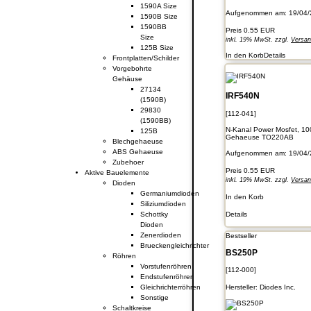
1590A Size
Aufgenommen am: 19/04/
1590B Size
1590BB
Preis
0.55 EUR
Size
inkl. 19% MwSt. zzgl.
Versa
125B Size
In den Korb
Details
Frontplatten/Schilder
Vorgebohrte
Gehäuse
27134
IRF540N
(1590B)
29830
[112-041]
(1590BB)
N-Kanal Power Mosfet, 10
125B
Gehaeuse TO220AB
Blechgehaeuse
ABS Gehaeuse
Aufgenommen am: 19/04/
Zubehoer
Preis
0.55 EUR
Aktive Bauelemente
inkl. 19% MwSt. zzgl.
Versa
Dioden
Germaniumdioden
In den Korb
Siliziumdioden
Details
Schottky
Dioden
Zenerdioden
Bestseller
Brueckengleichrichter
BS250P
Röhren
Vorstufenröhren
[112-000]
Endstufenröhren
Gleichrichterröhren
Hersteller:
Diodes Inc.
Sonstige
Schaltkreise