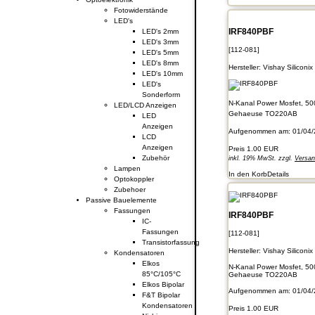
Fotowiderstände
LED's
IRF840PBF
LED's 2mm
LED's 3mm
[112-081]
LED's 5mm
LED's 8mm
Hersteller:
Vishay Siliconix
LED's 10mm
LED's
Sonderform
N-Kanal Power Mosfet, 50
LED/LCD Anzeigen
Gehaeuse TO220AB
LED
Anzeigen
Aufgenommen am: 01/04/
LCD
Anzeigen
Preis
1.00 EUR
Zubehör
inkl. 19% MwSt. zzgl.
Versa
Lampen
In den Korb
Details
Optokoppler
Zubehoer
Passive Bauelemente
Fassungen
IRF840PBF
IC-
Fassungen
[112-081]
Transistorfassung
Hersteller:
Vishay Siliconix
Kondensatoren
Elkos
N-Kanal Power Mosfet, 50
85°C/105°C
Gehaeuse TO220AB
Elkos Bipolar
Aufgenommen am: 01/04/
F&T Bipolar
Kondensatoren
Preis
1.00 EUR