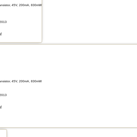
ransistor, 45V, 200mA, 830mW
2013
nd
ransistor, 45V, 200mA, 830mW
2013
nd