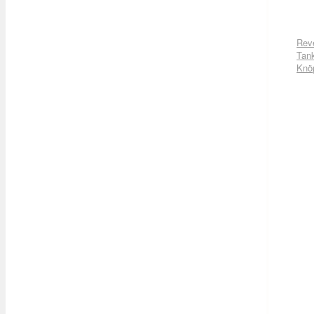
Rev
Tan
Knö