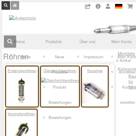
Home
Produkte
Über uns
Mein Konto
Röhren
Merkliste
Home
Neue
Impressum
Mein Kont
0 Artikel
Kategori
Endstufenröhren
Gleichrichterröhren
Sonstige
Produkte
Anmelde
Bau
für
Produkt
Konto
Effe
Bewertungen
erstellen
Vorstufenröhren
Bewertungen