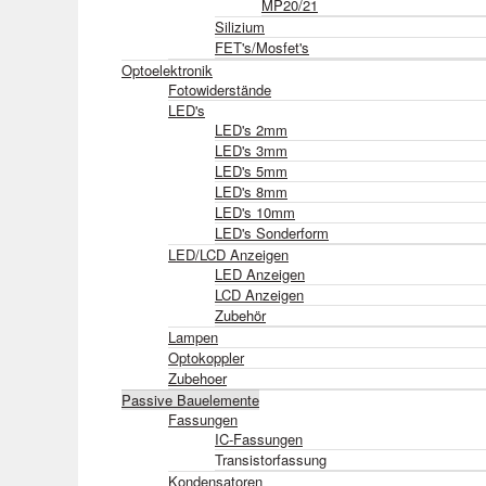
MP20/21
Silizium
FET's/Mosfet's
Optoelektronik
Fotowiderstände
LED's
LED's 2mm
LED's 3mm
LED's 5mm
LED's 8mm
LED's 10mm
LED's Sonderform
LED/LCD Anzeigen
LED Anzeigen
LCD Anzeigen
Zubehör
Lampen
Optokoppler
Zubehoer
Passive Bauelemente
Fassungen
IC-Fassungen
Transistorfassung
Kondensatoren