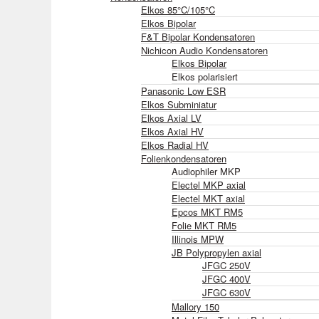
Elkos 85°C/105°C
Elkos Bipolar
F&T Bipolar Kondensatoren
Nichicon Audio Kondensatoren
Elkos Bipolar
Elkos polarisiert
Panasonic Low ESR
Elkos Subminiatur
Elkos Axial LV
Elkos Axial HV
Elkos Radial HV
Folienkondensatoren
Audiophiler MKP
Electel MKP axial
Electel MKT axial
Epcos MKT RM5
Folie MKT RM5
Illinois MPW
JB Polypropylen axial
JFGC 250V
JFGC 400V
JFGC 630V
Mallory 150