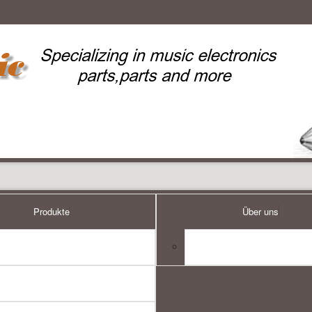
Social
Unternehmen
Produkte
Über uns
itze 0,14mm2
Litze 0,14mm2 (10m Ring)
Litze 0,22mm2
Litze 0,2
Neue Produkte
Impressum
Produkt Bewertungen