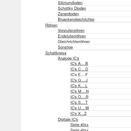
Siliziumdioden
Schottky Dioden
Zenerdioden
Brueckengleichrichter
Röhren
Vorstufenröhren
Endstufenröhren
Gleichrichterröhren
Sonstige
Schaltkreise
Analoge IC's
IC's A....B
IC's C....D
IC's E....F
IC's G....J
IC's K....L
IC's M....N
IC's O....R
IC's S....T
IC's U....W
IC's X...Z
Digitale IC's
Serie 40xx
Serie 45xx