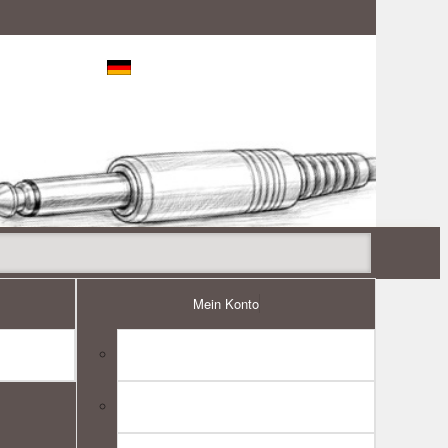
Konto
Deutsch
Ihr Warenkorb ist leer
Mein Konto
2mm2 (10m Ring)
Litze 0,22mm2 (5m)
Litze 0,5mm2
Mein Konto
Anmelden