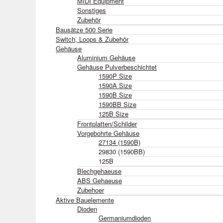
MIDI Equipment
Sonstiges
Zubehör
Bausätze 500 Serie
Switch, Loops & Zubehör
Gehäuse
Aluminium Gehäuse
Gehäuse Pulverbeschichtet
1590P Size
1590A Size
1590B Size
1590BB Size
125B Size
Frontplatten/Schilder
Vorgebohrte Gehäuse
27134 (1590B)
29830 (1590BB)
125B
Blechgehaeuse
ABS Gehaeuse
Zubehoer
Aktive Bauelemente
Dioden
Germaniumdioden