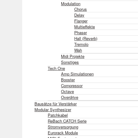
Modulation
Chorus
Delay
Flanger
Multieffekte
Phaser
Hall (Reverb)
Tremolo
Wah
Midi Projekte
Sonstiges
Tech One
Amp Simulationen
Booster
Compressor
Octave
Overdrive
Bausätze für Verstärker
Modular Synthesizer
Patchkabel
ReBach CATCH Serie
Stromversorgung
Eurorack Module