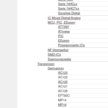
Serie 74HCxx
Serie 74HCTxx
Sonstige Digital
IC Mixed Digital/Analog
MCU, PIC, EEprom
ATTINY
ATmega
PIC
EEprom
Programmierte IC's
NF-Verstaerker
SMD-IC's
Spannungsregler
Transistoren
Germanium
AC123
AC122
AC125
AC121
AC128
EFT83C
MP14
MP16