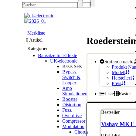
Merkliste
Roederstei
0 Artikel
Kategorien
Bausätze für Effekte
UK-electronic
Sortieren nach:
Basis Sets
Produkt Na
Bypass,
Modell
Switch &
Hersteller
Looper
Preis
Amp
Liste
Raster
Simulationen
Booster
Distortion
Fuzz
Bestseller
Overdrive
Compressor
Vishay MKT 
Modulation
Chorus
[104-140]