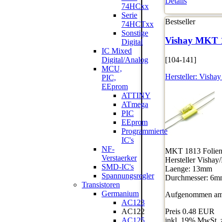
Details
74HCxx
Serie
Bestseller
74HCTxx
Sonstige
Vishay MKT 
Digital
IC Mixed
Digital/Analog
[104-141]
MCU,
Hersteller:
Vishay
PIC,
EEprom
ATTINY
ATmega
PIC
EEprom
Programmierte
IC's
NF-
MKT 1813 Folienk
Verstaerker
Hersteller Vishay
SMD-IC's
Laenge: 13mm
Spannungsregler
Durchmesser: 6
Transistoren
Germanium
Aufgenommen am:
AC123
AC122
Preis
0.48 EUR
AC125
inkl. 19% MwSt. 