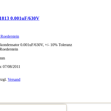
1813 0.001uF/630V
 Roederstein
ondensator 0.001uF/630V, +/- 10% Toleranz
/Roederstein
5mm
 07/08/2011
zzgl.
Versand