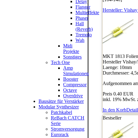
Delay
Flanger
Hersteller:
Vishay
Multieffekte
Phaser
Hall
(Reverb)
Tremolo
Wah
Midi
Projekte
MKT 1813 Folienk
Sonstiges
Hersteller Vishay
Tech One
Laenge: 10mm
Amp
Durchmesser: 4,
Simulationen
Booster
Aufgenommen am:
Compressor
Octave
Preis
0.40 EUR
Overdrive
inkl. 19% MwSt. 
Bausätze für Verstärker
Modular Synthesizer
In den Korb
Detail
Patchkabel
ReBach CATCH
Bestseller
Serie
Stromversorgung
Eurorack