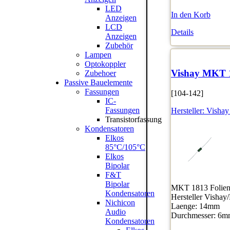
LED
In den Korb
Anzeigen
LCD
Details
Anzeigen
Zubehör
Lampen
Optokoppler
Vishay MKT 
Zubehoer
Passive Bauelemente
Fassungen
[104-142]
IC-
Fassungen
Hersteller:
Vishay
Transistorfassung
Kondensatoren
Elkos
85°C/105°C
Elkos
Bipolar
F&T
Bipolar
MKT 1813 Folienk
Kondensatoren
Hersteller Vishay
Nichicon
Laenge: 14mm
Audio
Durchmesser: 6
Kondensatoren