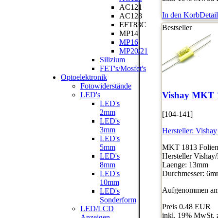
AC121
In den Korb
Detail
AC128
EFT83C
Bestseller
MP14
MP16
MP20/21
Silizium
FET's/Mosfet's
Optoelektronik
Fotowiderstände
Vishay MKT 
LED's
LED's
2mm
[104-141]
LED's
3mm
Hersteller:
Vishay
LED's
MKT 1813 Folienk
5mm
Hersteller Vishay
LED's
Laenge: 13mm
8mm
Durchmesser: 6
LED's
10mm
Aufgenommen am:
LED's
Sonderform
Preis
0.48 EUR
LED/LCD
inkl. 19% MwSt. 
Anzeigen