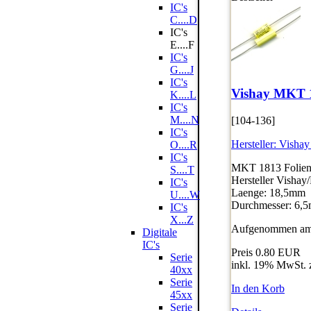
IC's
C....D
IC's
E....F
IC's
G....J
IC's
Vishay MKT 
K....L
IC's
M....N
[104-136]
IC's
Hersteller:
Vishay
O....R
IC's
MKT 1813 Folienk
S....T
Hersteller Vishay
IC's
Laenge: 18,5mm
U....W
Durchmesser: 6,
IC's
X...Z
Aufgenommen am:
Digitale
IC's
Preis
0.80 EUR
Serie
inkl. 19% MwSt. 
40xx
Serie
In den Korb
45xx
Serie