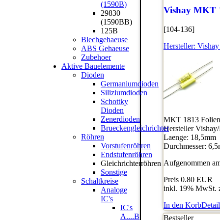
(1590B)
Vishay MKT 
29830
(1590BB)
[104-136]
125B
Blechgehaeuse
Hersteller:
Vishay
ABS Gehaeuse
Zubehoer
Aktive Bauelemente
Dioden
Germaniumdioden
Siliziumdioden
Schottky
Dioden
Zenerdioden
MKT 1813 Folienk
Brueckengleichrichter
Hersteller Vishay
Röhren
Laenge: 18,5mm
Vorstufenröhren
Durchmesser: 6,
Endstufenröhren
Aufgenommen am:
Gleichrichterröhren
Sonstige
Preis
0.80 EUR
Schaltkreise
inkl. 19% MwSt. 
Analoge
IC's
In den Korb
Detail
IC's
A....B
Bestseller