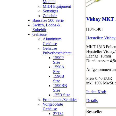
Module
MIDI Equipment
Sonstiges
Zubehör
Vishay MKT 
Bausätze 500 Serie
Switch, Loops &
[104-140]
Zubehör
Gehäuse
Hersteller:
Vishay
Aluminium
Gehäuse
MKT 1813 Folienk
Gehäuse
Hersteller Vishay
Pulverbeschichtet
Laenge: 10mm
1590P
Durchmesser: 4,
Size
1590A
Aufgenommen am:
Size
1590B
Preis
0.40 EUR
Size
inkl. 19% MwSt. 
1590BB
Size
In den Korb
125B Size
Frontplatten/Schilder
Details
Vorgebohrte
Gehäuse
Bestseller
27134