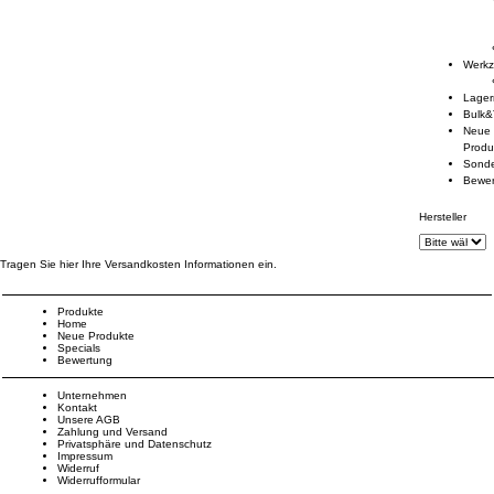
Werk
Lage
Bulk&
Neue
Produ
Sond
Bewe
Hersteller
Tragen Sie hier Ihre Versandkosten Informationen ein.
Produkte
Home
Neue Produkte
Specials
Bewertung
Unternehmen
Kontakt
Unsere AGB
Zahlung und Versand
Privatsphäre und Datenschutz
Impressum
Widerruf
Widerrufformular