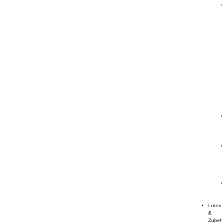
Löten
&
Zube