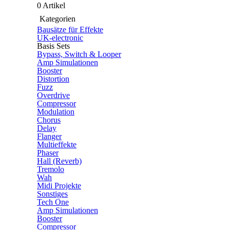
0 Artikel
Kategorien
Bausätze für Effekte
UK-electronic
Basis Sets
Bypass, Switch & Looper
Amp Simulationen
Booster
Distortion
Fuzz
Overdrive
Compressor
Modulation
Chorus
Delay
Flanger
Multieffekte
Phaser
Hall (Reverb)
Tremolo
Wah
Midi Projekte
Sonstiges
Tech One
Amp Simulationen
Booster
Compressor