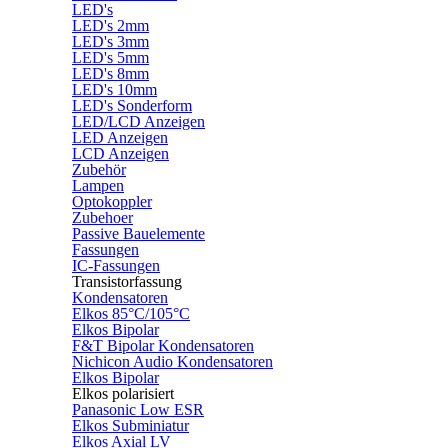
LED's
LED's 2mm
LED's 3mm
LED's 5mm
LED's 8mm
LED's 10mm
LED's Sonderform
LED/LCD Anzeigen
LED Anzeigen
LCD Anzeigen
Zubehör
Lampen
Optokoppler
Zubehoer
Passive Bauelemente
Fassungen
IC-Fassungen
Transistorfassung
Kondensatoren
Elkos 85°C/105°C
Elkos Bipolar
F&T Bipolar Kondensatoren
Nichicon Audio Kondensatoren
Elkos Bipolar
Elkos polarisiert
Panasonic Low ESR
Elkos Subminiatur
Elkos Axial LV