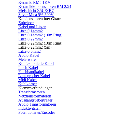
Keramic RM5 1KV
Keramikkondensatoren RM 2,54
Vielschicht Z5U/XR7
Silver Mica 5%-500V
Kondensatoren fuer Gitarre
Zubehoer
Kabel und Litzen
Litze 0,14mm2
Litze 0,14mm2 (10m Ring)
Litze 0,22mm2
Litze 0,22mm2 (10m Ring)
Litze 0,22mm2 (5m)
Litze 0,5mm2
Audio Kabel
Meterware
Konfektionierte Kabel
Patch Kabel
Flachbandkabel
Lautsprecher Kabel
Midi Kabel
Kühlkörper
Klemmverbindungen
Transformatoren
Netztransformatoren
Ausgangsuebertrager
Audio Transformatoren
Induktivitäten
Potentiometer/Encoder