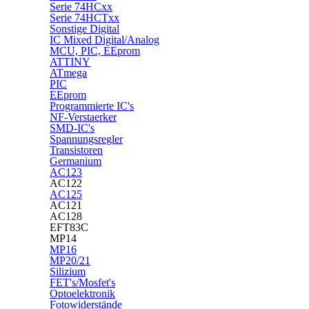
Serie 74HCxx
Serie 74HCTxx
Sonstige Digital
IC Mixed Digital/Analog
MCU, PIC, EEprom
ATTINY
ATmega
PIC
EEprom
Programmierte IC's
NF-Verstaerker
SMD-IC's
Spannungsregler
Transistoren
Germanium
AC123
AC122
AC125
AC121
AC128
EFT83C
MP14
MP16
MP20/21
Silizium
FET's/Mosfet's
Optoelektronik
Fotowiderstände