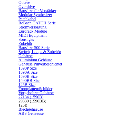
Octave
Overdrive
Bausätze für Verstärker
Modular Synthesizer
Patchkabel
ReBach CATCH Serie
Stromversorgung
Eurorack Module
MIDI Equipment
Sonstiges
Zubehör
Bausätze 500 Serie
Switch, Loops & Zubehör
Gehäuse
Aluminium Gehäuse
Gehäuse Pulverbeschichtet
1590P Size
1590A Size
1590B Size
1590BB Size
125B Size
Frontplatten/Schilder
Vorgebohrte Gehäuse
27134 (1590B)
29830 (1590BB)
125B
Blechgehaeuse
ABS Gehaeuse