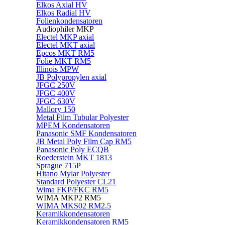
Elkos Axial HV
Elkos Radial HV
Folienkondensatoren
Audiophiler MKP
Electel MKP axial
Electel MKT axial
Epcos MKT RM5
Folie MKT RM5
Illinois MPW
JB Polypropylen axial
JFGC 250V
JFGC 400V
JFGC 630V
Mallory 150
Metal Film Tubular Polyester
MPEM Kondensatoren
Panasonic SMF Kondensatoren
JB Metal Poly Film Cap RM5
Panasonic Poly ECQB
Roederstein MKT 1813
Sprague 715P
Hitano Mylar Polyester
Standard Polyester CL21
Wima FKP/FKC RM5
WIMA MKP2 RM5
WIMA MKS02 RM2.5
Keramikkondensatoren
Keramikkondensatoren RM5