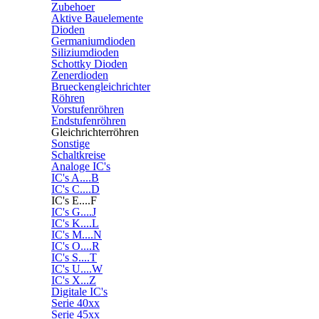
Zubehoer
Aktive Bauelemente
Dioden
Germaniumdioden
Siliziumdioden
Schottky Dioden
Zenerdioden
Brueckengleichrichter
Röhren
Vorstufenröhren
Endstufenröhren
Gleichrichterröhren
Sonstige
Schaltkreise
Analoge IC's
IC's A....B
IC's C....D
IC's E....F
IC's G....J
IC's K....L
IC's M....N
IC's O....R
IC's S....T
IC's U....W
IC's X...Z
Digitale IC's
Serie 40xx
Serie 45xx