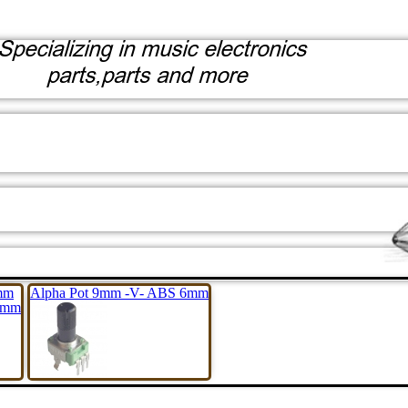
mm
Alpha Pot 9mm -V- ABS 6mm