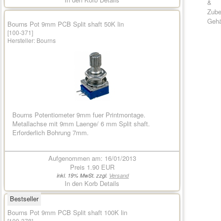
&
Zube
Geh
Bourns Pot 9mm PCB Split shaft 50K lin
[100-371]
Hersteller:
Bourns
Bourns Potentiometer 9mm fuer Printmontage.
Metallachse mit 9mm Laenge/ 6 mm Split shaft.
Erforderlich Bohrung 7mm.
Aufgenommen am: 16/01/2013
Preis
1.90 EUR
inkl. 19% MwSt. zzgl.
Versand
In den Korb
Details
Bestseller
Bourns Pot 9mm PCB Split shaft 100K lin
[100-378]