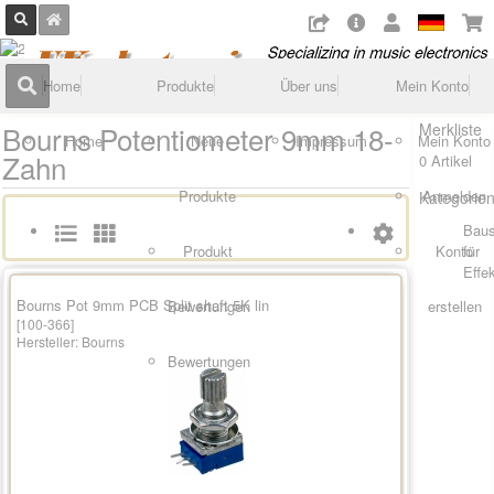
Home
Produkte
Über uns
Mein Konto
Bourns Potentiometer 9mm 18-
Merkliste
Home
Neue
Impressum
Mein Konto
Zahn
0 Artikel
Produkte
Anmelden
Kategorie
Baus
Produkt
Konto
für
Effe
Bourns Pot 9mm PCB Split shaft 5K lin
Bewertungen
erstellen
[100-366]
Hersteller:
Bourns
Bewertungen