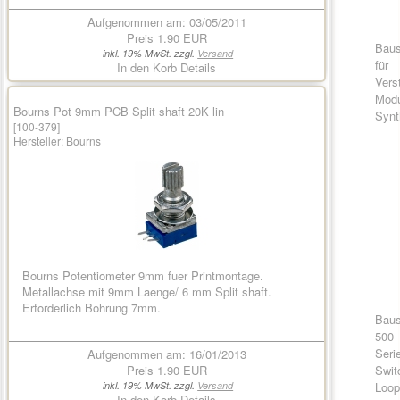
Aufgenommen am: 03/05/2011
Preis
1.90 EUR
Baus
inkl. 19% MwSt. zzgl.
Versand
für
In den Korb
Details
Vers
Modu
Bourns Pot 9mm PCB Split shaft 20K lin
Synt
[100-379]
Hersteller:
Bourns
Bourns Potentiometer 9mm fuer Printmontage.
Metallachse mit 9mm Laenge/ 6 mm Split shaft.
Erforderlich Bohrung 7mm.
Baus
500
Seri
Aufgenommen am: 16/01/2013
Swit
Preis
1.90 EUR
Loo
inkl. 19% MwSt. zzgl.
Versand
In den Korb
Details