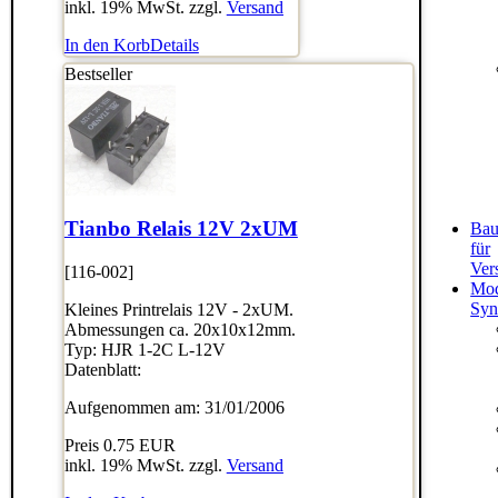
inkl. 19% MwSt. zzgl.
Versand
In den Korb
Details
Bestseller
Tianbo Relais 12V 2xUM
Bau
für
Ver
[116-002]
Mod
Syn
Kleines Printrelais 12V - 2xUM.
Abmessungen ca. 20x10x12mm.
Typ: HJR 1-2C L-12V
Datenblatt:
Aufgenommen am: 31/01/2006
Preis
0.75 EUR
inkl. 19% MwSt. zzgl.
Versand