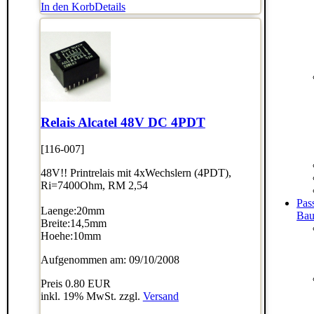
In den Korb
Details
Relais Alcatel 48V DC 4PDT
[116-007]
48V!! Printrelais mit 4xWechslern (4PDT),
Ri=7400Ohm, RM 2,54
Pas
Laenge:20mm
Bau
Breite:14,5mm
Hoehe:10mm
Aufgenommen am: 09/10/2008
Preis
0.80 EUR
inkl. 19% MwSt. zzgl.
Versand