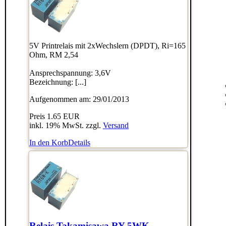
5V Printrelais mit 2xWechslern (DPDT), Ri=165
Ohm, RM 2,54
Ansprechspannung: 3,6V
Bezeichnung: [...]
Aufgenommen am: 29/01/2013
Preis
1.65 EUR
inkl. 19% MwSt. zzgl.
Versand
In den Korb
Details
Relais Takamisawa RY-5WK