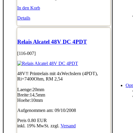
In den Korb
Details
Relais Alcatel 48V DC 4PDT
[116-007]
48V!! Printrelais mit 4xWechslern (4PDT),
Ri=7400Ohm, RM 2,54
Opt
Laenge:20mm
Breite:14,5mm
Hoehe:10mm
Aufgenommen am: 09/10/2008
Preis
0.80 EUR
inkl. 19% MwSt. zzgl.
Versand