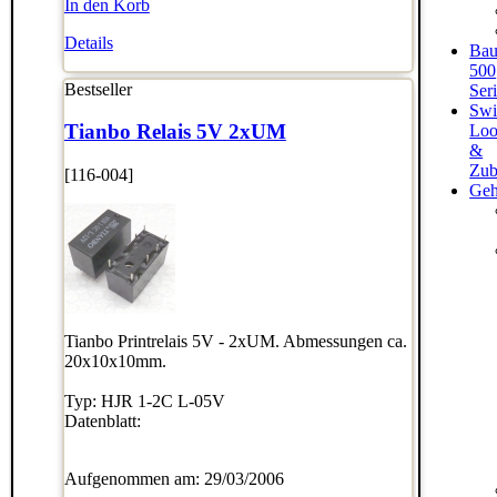
In den Korb
Details
Bau
500
Bestseller
Ser
Swi
Tianbo Relais 5V 2xUM
Loo
&
Zub
[116-004]
Geh
Tianbo Printrelais 5V - 2xUM. Abmessungen ca.
20x10x10mm.
Typ: HJR 1-2C L-05V
Datenblatt:
Aufgenommen am: 29/03/2006