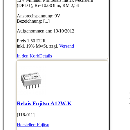
12V Miniatur Printrelais mit 2xWechslern
(DPDT), Ri=1028Ohm, RM 2,54
Ansprechspannung: 9V
Bezeichnung: [...]
Aufgenommen am: 19/10/2012
Preis
1.50 EUR
inkl. 19% MwSt. zzgl.
Versand
In den Korb
Details
Relais Fujitsu A12W-K
[116-011]
Hersteller:
Fujitsu