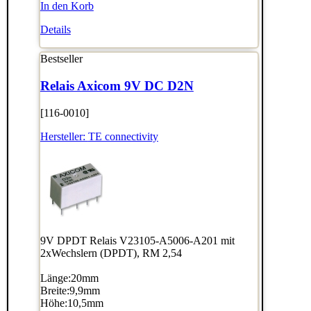
In den Korb
Details
Bestseller
Relais Axicom 9V DC D2N
[116-0010]
Hersteller:
TE connectivity
9V DPDT Relais V23105-A5006-A201 mit
2xWechslern (DPDT), RM 2,54
Länge:20mm
Breite:9,9mm
Höhe:10,5mm