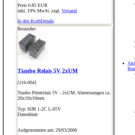
Preis
0.85 EUR
inkl. 19% MwSt. zzgl.
Versand
In den Korb
Details
Bestseller
Akt
Bau
Tianbo Relais 5V 2xUM
[116-004]
Tianbo Printrelais 5V - 2xUM. Abmessungen ca.
20x10x10mm.
Typ: HJR 1-2C L-05V
Datenblatt:
Aufgenommen am: 29/03/2006