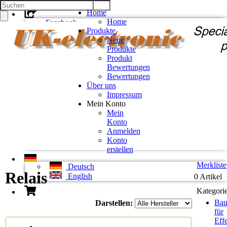
Home
Home
Facebook
Produkte
Twitter
Neue
Google +
Produkte
Pinterest
Produkt
Bewertungen
Kontakt
Bewertungen
Unsere AGB
Über uns
Zahlung und Versand
Impressum
Privatsphäre und Datenschutz
Mein Konto
Mein
Konto
Konto eröffnen
Anmelden
Einloggen
Konto
Bisherige Bestellungen
erstellen
Merkliste
Deutsch
Relais
English
0 Artikel
Kategori
Bau
Darstellen:
für
Eff