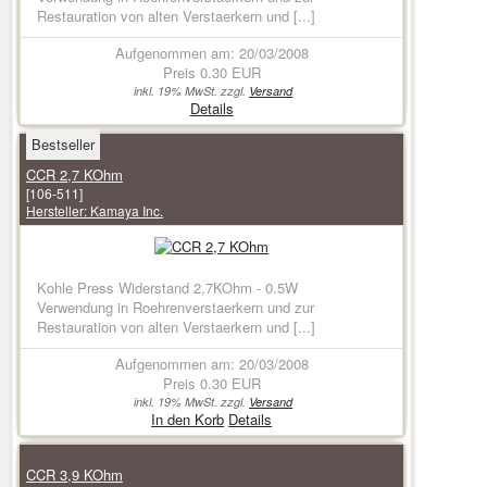
Restauration von alten Verstaerkern und [...]
Aufgenommen am: 20/03/2008
Preis
0.30 EUR
inkl. 19% MwSt. zzgl.
Versand
Details
Bestseller
CCR 2,7 KOhm
[106-511]
Hersteller:
Kamaya Inc.
Kohle Press Widerstand 2,7KOhm - 0.5W
Verwendung in Roehrenverstaerkern und zur
Restauration von alten Verstaerkern und [...]
Aufgenommen am: 20/03/2008
Preis
0.30 EUR
inkl. 19% MwSt. zzgl.
Versand
In den Korb
Details
CCR 3,9 KOhm