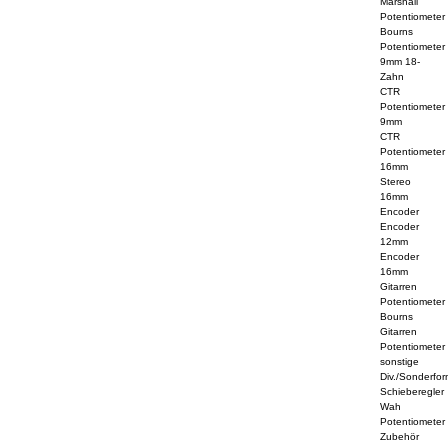
Marshall
Potentiometer
Bourns
Potentiometer
9mm 18-
Zahn
CTR
Potentiometer
9mm
CTR
Potentiometer
16mm
Stereo
16mm
Encoder
Encoder
12mm
Encoder
16mm
Gitarren
Potentiometer
Bourns
Gitarren
Potentiometer
sonstige
Div./Sonderfo
Schieberegler
Wah
Potentiometer
Zubehör