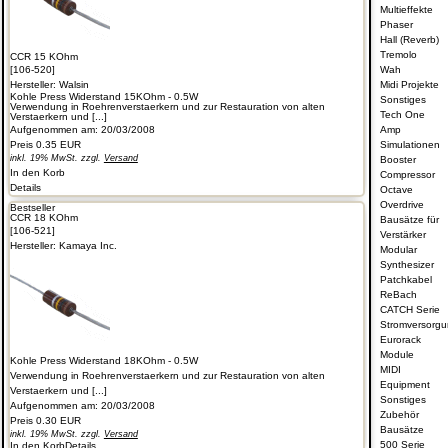
Multieffekte
Phaser
Hall (Reverb)
Tremolo
CCR 15 KOhm
[106-520]
Wah
Hersteller:
Walsin
Midi Projekte
Kohle Press Widerstand 15KOhm - 0.5W
Sonstiges
Verwendung in Roehrenverstaerkern und zur Restauration von alten
Tech One
Verstaerkern und [...]
Aufgenommen am: 20/03/2008
Amp
Preis
0.35 EUR
Simulationen
inkl. 19% MwSt. zzgl.
Versand
Booster
In den Korb
Compressor
Details
Octave
Overdrive
Bestseller
CCR 18 KOhm
Bausätze für
[106-521]
Verstärker
Hersteller:
Kamaya Inc.
Modular
Synthesizer
Patchkabel
ReBach
CATCH Serie
Stromversorg
Eurorack
Module
Kohle Press Widerstand 18KOhm - 0.5W
MIDI
Verwendung in Roehrenverstaerkern und zur Restauration von alten
Equipment
Verstaerkern und [...]
Sonstiges
Aufgenommen am: 20/03/2008
Zubehör
Preis
0.30 EUR
Bausätze
inkl. 19% MwSt. zzgl.
Versand
500 Serie
In den Korb
Details