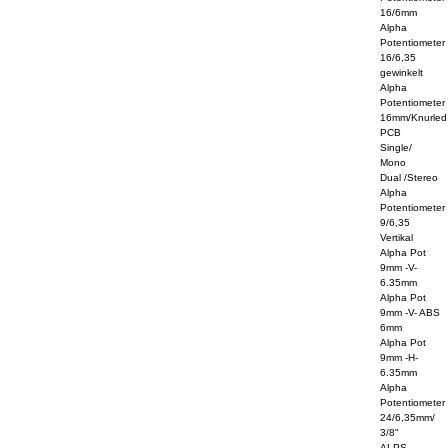
16/6mm
Alpha
Potentiometer
16/6,35
gewinkelt
Alpha
Potentiometer
16mm/Knurled
PCB
Single/
Mono
Dual /Stereo
Alpha
Potentiometer
9/6,35
Vertikal
Alpha Pot
9mm -V-
6.35mm
Alpha Pot
9mm -V- ABS
6mm
Alpha Pot
9mm -H-
6.35mm
Alpha
Potentiometer
24/6,35mm/
3/8"
ALPS