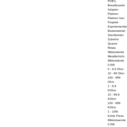
PCB's,
Breadboards
Adapter
Platinen
Platinen fuer
Projekte
Experiementier
Basismaterial
Steckbretter
Zubehör
Quarze
Relais
Widerstände
Metallschicht
Widerstände
0,6W
0 - 9,9 Ohm
10 - 99 Ohm
100 - 999
Ohm
1 - 9,9
KOhm
10 - 99,9
KOhm
100 - 999
KOhm
1 - 10M
Kohle Press
Widerstaende
0.5W