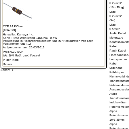
0,22mm2
(10m Ring)
Litze
0,22mm2
(5m)
Litze
CCR 24 KOhm
0,5mm2
[106-599]
Audio Kabel
Hersteller:
Kamaya Inc.
Meterware
Kohle Press Widerstand 24KOhm - 0.5W
Verwendung in Roehrenverstaerkern und zur Restauration von alten
Konfektioniert
Verstaerkern und [...]
Kabel
Aufgenommen am: 26/03/2013
Patch Kabel
Preis
0.30 EUR
Flachbandkab
inkl. 19% MwSt. zzgl.
Versand
Lautsprecher
In den Korb
Kabel
Details
Midi Kabel
Seiten:
1
Kühlkörper
Klemmverbind
Transformator
Netztransform
Ausgangsuebe
Audio
Transformator
Induktivitäten
Potentiometer
Alpha
Potentiometer
16/6,35mm
Alpha
Potentiometer