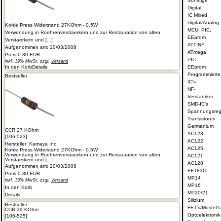
Sonstige
Digital
IC Mixed
Digital/Analog
Kohle Press Widerstand 27KOhm - 0.5W
MCU, PIC,
Verwendung in Roehrenverstaerkern und zur Restauration von alten
EEprom
Verstaerkern und [...]
ATTINY
Aufgenommen am: 20/03/2008
ATmega
Preis
0.30 EUR
PIC
inkl. 19% MwSt. zzgl.
Versand
In den Korb
Details
EEprom
Programmierte
Bestseller
IC's
NF-
Verstaerker
SMD-IC's
Spannungsreg
Transistoren
Germanium
CCR 27 KOhm
AC123
[106-523]
AC122
Hersteller:
Kamaya Inc.
AC125
Kohle Press Widerstand 27KOhm - 0.5W
Verwendung in Roehrenverstaerkern und zur Restauration von alten
AC121
Verstaerkern und [...]
AC128
Aufgenommen am: 20/03/2008
EFT83C
Preis
0.30 EUR
MP14
inkl. 19% MwSt. zzgl.
Versand
MP16
In den Korb
MP20/21
Details
Silizium
Bestseller
FET's/Mosfet's
CCR 39 KOhm
Optoelektronik
[106-525]