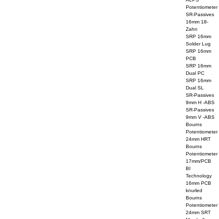
Potentiometer
SR-Passives
16mm 18-
Zahn
SRP 16mm
Solder Lug
SRP 16mm
PCB
SRP 16mm
Dual PC
SRP 16mm
Dual SL
SR-Passives
9mm H -ABS
SR-Passives
9mm V -ABS
Bourns
Potentiometer
24mm HRT
Bourns
Potentiometer
17mm/PCB
BI
Technology
16mm PCB
knurled
Bourns
Potentiometer
24mm SRT