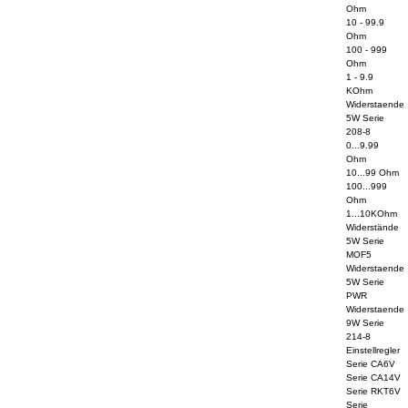
Ohm
10 - 99.9
Ohm
100 - 999
Ohm
1 - 9.9
KOhm
Widerstaende
5W Serie
208-8
0...9.99
Ohm
10...99 Ohm
100...999
Ohm
1...10KOhm
Widerstände
5W Serie
MOF5
Widerstaende
5W Serie
PWR
Widerstaende
9W Serie
214-8
Einstellregler
Serie CA6V
Serie CA14V
Serie RKT6V
Serie