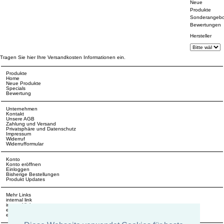
Neue
Produkte
Sonderangebo
Bewertungen
Hersteller
Tragen Sie hier Ihre Versandkosten Informationen ein.
Produkte
Home
Neue Produkte
Specials
Bewertung
Unternehmen
Kontakt
Unsere AGB
Zahlung und Versand
Privatsphäre und Datenschutz
Impressum
Widerruf
Widerrufformular
Konto
Konto eröffnen
Einloggen
Bisherige Bestellungen
Produkt Updates
Mehr Links
internal link
internal link
external link
external link