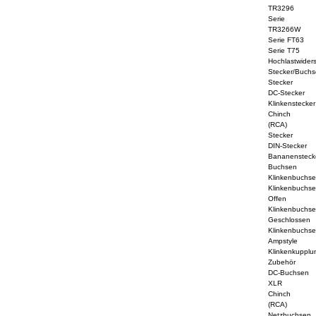
TR3296
Serie
TR3266W
Serie FT63
Serie T75
Hochlastwider
Stecker/Buchs
Stecker
DC-Stecker
Klinkenstecker
Chinch
(RCA)
Stecker
DIN-Stecker
Bananensteck
Buchsen
Klinkenbuchs
Klinkenbuchs
Offen
Klinkenbuchs
Geschlossen
Klinkenbuchs
Ampstyle
Klinkenkupplu
Zubehör
DC-Buchsen
XLR
Chinch
(RCA)
Netzbuchsen