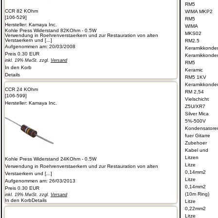
RM5
CCR 82 KOhm
WIMA MKP2
[106-529]
RM5
Hersteller:
Kamaya Inc.
WIMA
Kohle Press Widerstand 82KOhm - 0.5W
MKS02
Verwendung in Roehrenverstaerkern und zur Restauration von alten
Verstaerkern und [...]
RM2.5
Aufgenommen am: 20/03/2008
Keramikkonde
Preis
0.30 EUR
Keramikkonde
inkl. 19% MwSt. zzgl.
Versand
RM5
In den Korb
Keramic
Details
RM5 1KV
Keramikkonde
CCR 24 KOhm
RM 2,54
[106-599]
Vielschicht
Hersteller:
Kamaya Inc.
Z5U/XR7
Silver Mica
5%-500V
Kondensatore
fuer Gitarre
Zubehoer
Kabel und
Litzen
Kohle Press Widerstand 24KOhm - 0.5W
Litze
Verwendung in Roehrenverstaerkern und zur Restauration von alten
0,14mm2
Verstaerkern und [...]
Litze
Aufgenommen am: 26/03/2013
0,14mm2
Preis
0.30 EUR
(10m Ring)
inkl. 19% MwSt. zzgl.
Versand
In den Korb
Details
Litze
0,22mm2
Litze