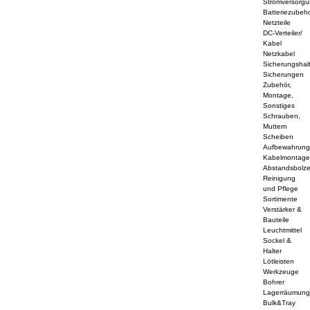
Stromversorg
Batteriezubeh
Netzteile
DC-Verteiler/
Kabel
Netzkabel
Sicherungshal
Sicherungen
Zubehör,
Montage,
Sonstiges
Schrauben,
Muttern
Scheiben
Aufbewahrun
Kabelmontag
Abstandsbolz
Reinigung
und Pflege
Sortimente
Verstärker &
Bauteile
Leuchtmittel
Sockel &
Halter
Lötleisten
Werkzeuge
Bohrer
Lagerräumun
Bulk&Tray