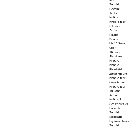
PCB
Zubehör
Reverb/
Tanks
Knöpfe
Knöpfe fuer
6,35mm
Achsen
Plastik
Knöpfe
bis 16.5mm
über
16.5mm
Aluminum
Knöpfe
Knöpfe
Plastik/Alu
Zeigerknöpfe
Knöpfe fuer
6mm Achsen
Knöpfe fuer
18-Zahn
Achsen
Knöpfe f.
Schieberegler
Löten &
Zubehör
Messmittel
Digitalmultimet
Zubehör