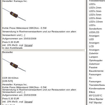
Fotowiderstän
Hersteller:
Kamaya Inc.
LED's
LED's 2mm
LED's 3mm
LED's 5mm
LED's 8mm
LED's 10mm
LED's
Kohle Press Widerstand 39KOhm - 0.5W
Sonderform
Verwendung in Roehrenverstaerkern und zur Restauration von alten
LED/LCD
Verstaerkern und [...]
Anzeigen
Aufgenommen am: 20/03/2008
LED
Preis
0.30 EUR
Anzeigen
inkl. 19% MwSt. zzgl.
Versand
LCD
In den Korb
Details
Anzeigen
Bestseller
Zubehör
Lampen
Optokoppler
Zubehoer
Passive
Bauelemente
Fassungen
CCR 39 KOhm
IC-
[106-525]
Fassungen
Hersteller:
Kamaya Inc.
Transistorfass
Kohle Press Widerstand 39KOhm - 0.5W
Kondensatore
Verwendung in Roehrenverstaerkern und zur Restauration von alten
Verstaerkern und [...]
Elkos
Aufgenommen am: 20/03/2008
85°C/105°C
Preis
0.30 EUR
Elkos Bipolar
inkl. 19% MwSt. zzgl.
Versand
F&T Bipolar