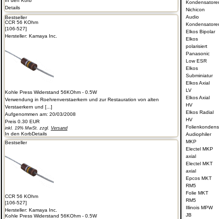
In den Korb
Kondensatore
Details
Nichicon
Audio
Bestseller
CCR 56 KOhm
Kondensatore
[106-527]
Elkos Bipolar
Hersteller:
Kamaya Inc.
Elkos
polarisiert
Panasonic
Low ESR
Elkos
Subminiatur
Elkos Axial
LV
Kohle Press Widerstand 56KOhm - 0.5W
Elkos Axial
Verwendung in Roehrenverstaerkern und zur Restauration von alten
HV
Verstaerkern und [...]
Elkos Radial
Aufgenommen am: 20/03/2008
HV
Preis
0.30 EUR
Folienkondens
inkl. 19% MwSt. zzgl.
Versand
In den Korb
Details
Audiophiler
MKP
Bestseller
Electel MKP
axial
Electel MKT
axial
Epcos MKT
RM5
Folie MKT
CCR 56 KOhm
RM5
[106-527]
Illinois MPW
Hersteller:
Kamaya Inc.
JB
Kohle Press Widerstand 56KOhm - 0.5W