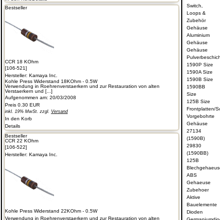
Switch,
Bestseller
Loops &
Zubehör
Gehäuse
Aluminium
Gehäuse
Gehäuse
Pulverbeschich
CCR 18 KOhm
1590P Size
[106-521]
1590A Size
Hersteller:
Kamaya Inc.
1590B Size
Kohle Press Widerstand 18KOhm - 0.5W
Verwendung in Roehrenverstaerkern und zur Restauration von alten
1590BB
Verstaerkern und [...]
Size
Aufgenommen am: 20/03/2008
125B Size
Preis
0.30 EUR
Frontplatten/S
inkl. 19% MwSt. zzgl.
Versand
Vorgebohrte
In den Korb
Gehäuse
Details
27134
Bestseller
(1590B)
CCR 22 KOhm
29830
[106-522]
(1590BB)
Hersteller:
Kamaya Inc.
125B
Blechgehaeus
ABS
Gehaeuse
Zubehoer
Aktive
Bauelemente
Kohle Press Widerstand 22KOhm - 0.5W
Dioden
Verwendung in Roehrenverstaerkern und zur Restauration von alten
Germaniumdi