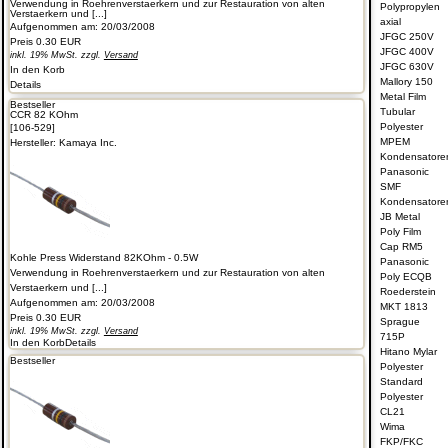
Verwendung in Roehrenverstaerkern und zur Restauration von alten
Polypropylen
Verstaerkern und [...]
axial
Aufgenommen am: 20/03/2008
JFGC 250V
Preis
0.30 EUR
JFGC 400V
inkl. 19% MwSt. zzgl.
Versand
JFGC 630V
In den Korb
Mallory 150
Details
Metal Film
Bestseller
Tubular
CCR 82 KOhm
Polyester
[106-529]
MPEM
Hersteller:
Kamaya Inc.
Kondensatore
Panasonic
SMF
Kondensatore
JB Metal
Poly Film
Cap RM5
Kohle Press Widerstand 82KOhm - 0.5W
Panasonic
Verwendung in Roehrenverstaerkern und zur Restauration von alten
Poly ECQB
Verstaerkern und [...]
Roederstein
Aufgenommen am: 20/03/2008
MKT 1813
Preis
0.30 EUR
Sprague
inkl. 19% MwSt. zzgl.
Versand
715P
In den Korb
Details
Hitano Mylar
Bestseller
Polyester
Standard
Polyester
CL21
Wima
FKP/FKC