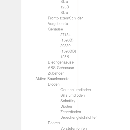
Size
125B
Size
Frontplatten/Schilder
Vorgebohrte
Gehäuse
27134
(1590B)
29830
(1590BB)
125B
Blechgehaeuse
ABS Gehaeuse
Zubehoer
Aktive Bauelemente
Dioden
Germaniumdioden
Siliziumdioden
Schottky
Dioden
Zenerdioden
Brueckengleichrichter
Röhren
Vorstufenröhren