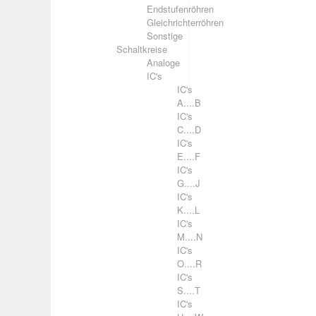
Endstufenröhren
Gleichrichterröhren
Sonstige
Schaltkreise
Analoge
IC's
IC's
A....B
IC's
C....D
IC's
E....F
IC's
G....J
IC's
K....L
IC's
M....N
IC's
O....R
IC's
S....T
IC's