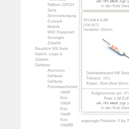
inkl. 19% MwSt. zzgl.
V
ReBach CATCH
In den Korb
Deta
Serie
Stromversorgung
KH-208-8 6.8R
Eurorack
[106-607]
Module
Hersteller:
Vitrohm
MIDI Equipment
Sonstiges
Zubehör
Bausätze 500 Serie
Switch, Loops &
Zubehör
Gehäuse
Aluminium
Drahtwiderstand 5W Seri
Gehäuse
Toleranz: 10%
Gehäuse
Körper: 25x6.35x6.35mm
Pulverbeschichtet
1590P
Aufgenommen am: 07/
Size
Preis
0.38 EU
1590A
inkl. 19% MwSt. zzgl.
V
In den Korb
Deta
Size
1590B
Size
angezeigte Produkte:
1
bis
7
1590BB