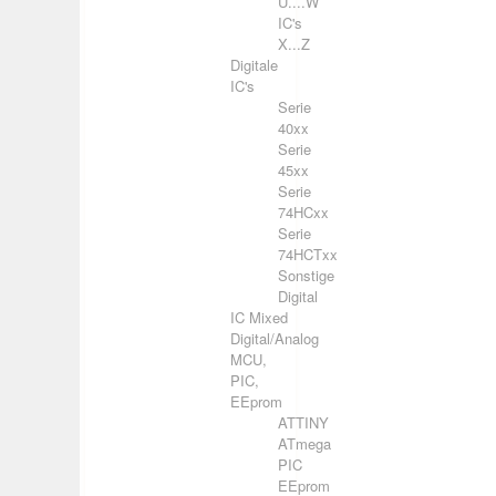
U....W
IC's
X...Z
Digitale
IC's
Serie
40xx
Serie
45xx
Serie
74HCxx
Serie
74HCTxx
Sonstige
Digital
IC Mixed
Digital/Analog
MCU,
PIC,
EEprom
ATTINY
ATmega
PIC
EEprom