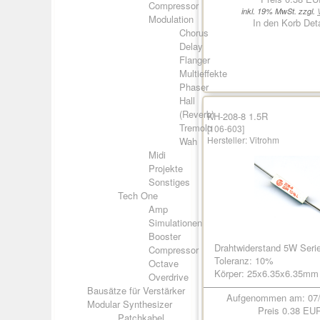
Compressor
inkl. 19% MwSt. zzgl.
Modulation
In den Korb
Deta
Chorus
Delay
Flanger
Multieffekte
Phaser
Hall
(Reverb)
KH-208-8 1.5R
Tremolo
[106-603]
Hersteller:
Vitrohm
Wah
Midi
Projekte
Sonstiges
Tech One
Amp
Simulationen
Booster
Drahtwiderstand 5W Seri
Compressor
Toleranz: 10%
Octave
Körper: 25x6.35x6.35mm
Overdrive
Bausätze für Verstärker
Aufgenommen am: 07/
Modular Synthesizer
Preis
0.38 EU
Patchkabel