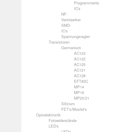
Programmierte
IC's
NF-
Verstaerker
SMD-
IC's
Spannungsregler
Transistoren
Germanium
AC123
AC122
AC125
AC121
AC128
EFT83C
MP14
MP16
MP20/21
Silizium
FET's/Mosfet's
Optoelektronik
Fotowiderstände
LED's
LED's