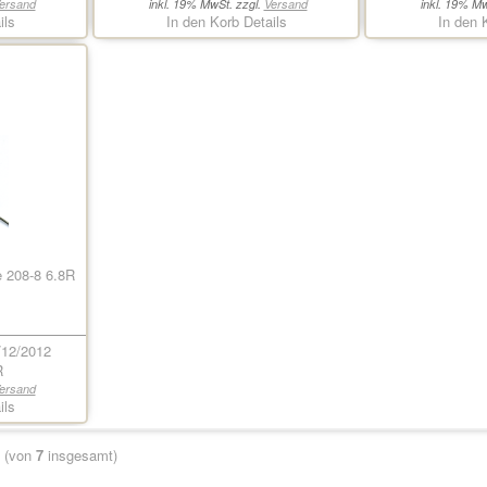
ersand
inkl. 19% MwSt. zzgl.
Versand
inkl. 19% Mw
ils
In den Korb
Details
In den 
e 208-8 6.8R
12/2012
R
ersand
ils
(von
7
insgesamt)