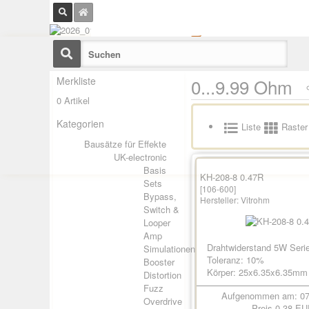
Merkliste
0...9.99 Ohm
0 Artikel
Kategorien
Liste
Raster
Bausätze für Effekte
UK-electronic
Basis
KH-208-8 0.47R
Sets
[106-600]
Bypass,
Hersteller:
Vitrohm
Switch &
Looper
Amp
Drahtwiderstand 5W Seri
Simulationen
Toleranz: 10%
Booster
Körper: 25x6.35x6.35mm
Distortion
Fuzz
Aufgenommen am: 07
Overdrive
Preis
0.38 EU