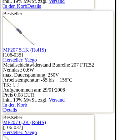
inkl. 19% MwSt. zzgl.
Versand
In den Korb
Details
Bestseller
MF207 5,1K (RoHS)
[106-035]
Hersteller:
Yaego
Metallschichtwiderstand Baureihe 207 FTE52
Nennlast: 0,6W
max. Dauerspannung: 250V
Arbeitstemperatur: -55 bis + 155°C
TK: [...]
Aufgenommen am: 29/01/2006
Preis
0.08 EUR
inkl. 19% MwSt. zzgl.
Versand
In den Korb
Details
Bestseller
MF207 6,2K (RoHS)
[106-037]
Hersteller:
Yaego