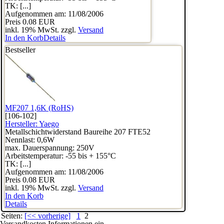
TK: [...]
Aufgenommen am: 11/08/2006
Preis
0.08 EUR
inkl. 19% MwSt. zzgl.
Versand
In den Korb
Details
Bestseller
MF207 1,6K (RoHS)
[106-102]
Hersteller:
Yaego
Metallschichtwiderstand Baureihe 207 FTE52
Nennlast: 0,6W
max. Dauerspannung: 250V
Arbeitstemperatur: -55 bis + 155°C
TK: [...]
Aufgenommen am: 11/08/2006
Preis
0.08 EUR
inkl. 19% MwSt. zzgl.
Versand
In den Korb
Details
Seiten:
[<< vorherige]
1
2
Versandkosten Informationen ein.