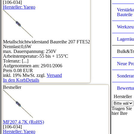
[106-034]
Hersteller:
Yaego
Verstärk
Bauteile
Werkzeu
Lagerrä
Metallschichtwiderstand Baureihe 207 FTE52
Nennlast:0,6W
max. Dauerspannung: 250V
Bulk&Tr
Arbeitstemperatur:-55 bis + 155°C
Toleranz: [...]
Neue Pr
Aufgenommen am: 29/01/2006
Preis
0.08 EUR
inkl. 19% MwSt. zzgl.
Versand
Sondera
In den Korb
Details
Bestseller
Bewertu
Hersteller
Tragen Sie
hier Ihre
MF207 4,7K (RoHS)
[106-034]
Hersteller:
Yaego