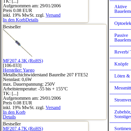
TK: [...]
Aufgenommen am: 29/01/2006
Aktive
Preis
0.08 EUR
Bauelem
inkl. 19% MwSt. zzgl.
Versand
In den Korb
Details
Optoelek
Bestseller
Passive
Bauelem
Reverb/ 
MF207 4,3K (RoHS)
Knöpfe
[106-033]
Hersteller:
Yaego
Metallschichtwiderstand Baureihe 207 FTE52
Löten &
Nennlast: 0,6W
max. Dauerspannung: 250V
Messmitt
Arbeitstemperatur: -55 bis + 155°C
TK: [...]
Aufgenommen am: 29/01/2006
Stromve
Preis
0.08 EUR
inkl. 19% MwSt. zzgl.
Versand
Zubehör
In den Korb
Sonstige
Details
Bestseller
MF207 4,7K (RoHS)
Sortimen