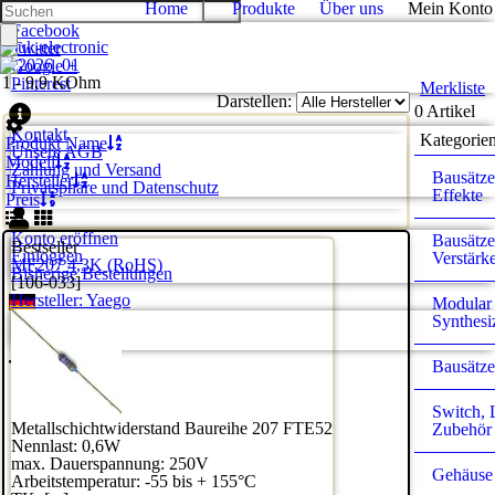
Home
Produkte
Über uns
Mein Konto
Facebook
Twitter
Google +
1 - 9,9 KOhm
Pinterest
Merkliste
Darstellen:
0 Artikel
Kontakt
Kategorie
Produkt Name
Unsere AGB
Modell
Zahlung und Versand
Bausätze
Hersteller
Privatsphäre und Datenschutz
Effekte
Preis
Konto eröffnen
Bausätze
Bestseller
Einloggen
Verstärk
MF207 4,3K (RoHS)
Bisherige Bestellungen
[106-033]
Hersteller:
Yaego
Modular
Deutsch
Synthesi
English
Bausätze
Switch,
Metallschichtwiderstand Baureihe 207 FTE52
Zubehör
Nennlast: 0,6W
max. Dauerspannung: 250V
Gehäuse
Arbeitstemperatur: -55 bis + 155°C