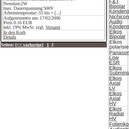
F&T
Nennlast:2W
Bipolar
max. Dauerspannung:500V
Kondens
Arbeitstemperatur:-55 bis + [...]
Nichico
Aufgenommen am: 17/02/2006
Audio
Preis
0.16 EUR
Kondens
inkl. 19% MwSt. zzgl.
Versand
Elkos
In den Korb
Bipolar
Details
Elkos
Seiten:
[<< vorherige]
1
2
polarisie
Panason
Low
ESR
Elkos
Submini
Elkos
Axial
LV
Elkos
Axial
HV
Elkos
Radial
HV
Folienk