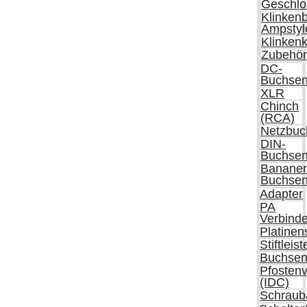
Geschlo
Klinken
Ampstyl
Klinken
Zubehö
DC-
Buchse
XLR
Chinch
(RCA)
Netzbuc
DIN-
Buchse
Banane
Buchse
Adapter
PA
Verbinde
Platinen
Stiftleis
Buchsen
Pfostenv
(IDC)
Schraub