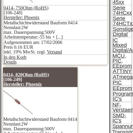
45xx
Serie
0414- 750Ohm (RoHS)
74HCxx
[106-248]
Hersteller:
Phoenix
Serie
Metallschichtwiderstand Bauform 0414
74HCTx
Nennlast:2W
Sonstig
max. Dauerspannung:500V
Digital
Arbeitstemperatur:-55 bis + [...]
IC
Aufgenommen am: 17/02/2006
Mixed
Preis
0.16 EUR
Digital/
inkl. 19% MwSt. zzgl.
Versand
MCU,
In den Korb
PIC,
Details
EEprom
ATTINY
0414- 820Ohm (RoHS)
ATmega
[106-249]
PIC
Hersteller:
Phoenix
EEprom
Program
IC's
NF-
Verstaer
SMD-
Metallschichtwiderstand Bauform 0414
IC's
Nennlast:2W
Spannun
max. Dauerspannung:500V
Transist