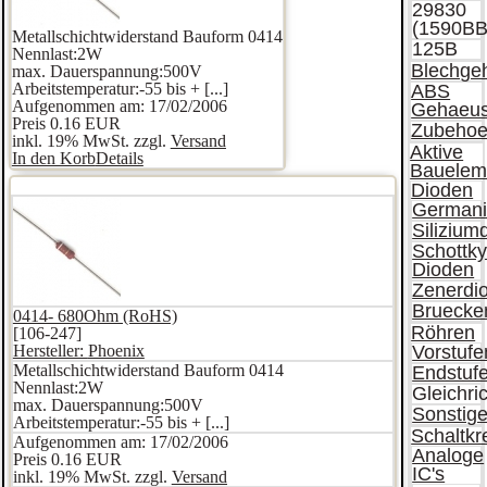
29830
(1590BB
Metallschichtwiderstand Bauform 0414
125B
Nennlast:2W
Blechge
max. Dauerspannung:500V
Arbeitstemperatur:-55 bis + [...]
ABS
Aufgenommen am: 17/02/2006
Gehaeu
Preis
0.16 EUR
Zubehoe
inkl. 19% MwSt. zzgl.
Versand
Aktive
In den Korb
Details
Bauelem
Dioden
German
Silizium
Schottk
Dioden
Zenerdi
Bruecken
0414- 680Ohm (RoHS)
Röhren
[106-247]
Hersteller:
Phoenix
Vorstufe
Metallschichtwiderstand Bauform 0414
Endstuf
Nennlast:2W
Gleichri
max. Dauerspannung:500V
Sonstig
Arbeitstemperatur:-55 bis + [...]
Schaltkr
Aufgenommen am: 17/02/2006
Analoge
Preis
0.16 EUR
IC's
inkl. 19% MwSt. zzgl.
Versand