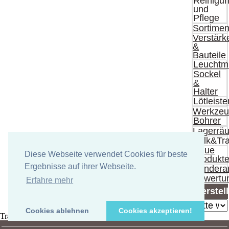
Reinigu
und
Pflege
Sortimen
Verstärk
&
Bauteile
Leuchtmi
Sockel
&
Halter
Lötleiste
Werkzeu
Bohrer
Lagerrä
Bulk&Tr
Neue
Diese Webseite verwendet Cookies für beste
Produkt
Ergebnisse auf ihrer Webseite.
Sondera
Bewertu
Erfahre mehr
Herstell
Cookies ablehnen
Cookies akzeptieren!
Tragen Sie hier Ihre Versandkosten Informationen ein.