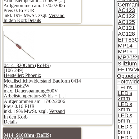
Arbeitstemperatur:-55 bis + [...]
German
Aufgenommen am: 17/02/2006
AC123
Preis
0.16 EUR
inkl. 19% MwSt. zzgl.
Versand
AC122
In den Korb
Details
AC125
AC121
AC128
EFT83C
MP14
MP16
MP20/2
Silizium
0414- 820Ohm (RoHS)
FET's/Mo
[106-249]
Hersteller:
Phoenix
Optoelek
Metallschichtwiderstand Bauform 0414
Fotowid
Nennlast:2W
LED's
max. Dauerspannung:500V
LED's
Arbeitstemperatur:-55 bis + [...]
2mm
Aufgenommen am: 17/02/2006
LED's
Preis
0.16 EUR
3mm
inkl. 19% MwSt. zzgl.
Versand
LED's
In den Korb
5mm
Details
LED's
8mm
0414- 910Ohm (RoHS)
LED's