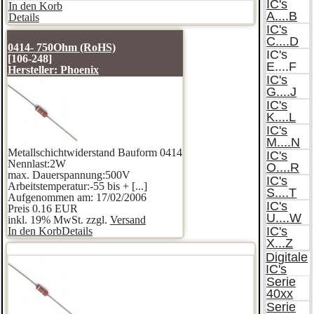
IC's
In den Korb
A....B
Details
IC's
C....D
0414- 750Ohm (RoHS)
IC's
[106-248]
E....F
Hersteller:
Phoenix
IC's
G....J
IC's
K....L
IC's
M....N
Metallschichtwiderstand Bauform 0414
IC's
Nennlast:2W
O....R
max. Dauerspannung:500V
IC's
Arbeitstemperatur:-55 bis + [...]
S....T
Aufgenommen am: 17/02/2006
IC's
Preis
0.16 EUR
U....W
inkl. 19% MwSt. zzgl.
Versand
IC's
In den Korb
Details
X...Z
Digitale
IC's
Serie
40xx
Serie