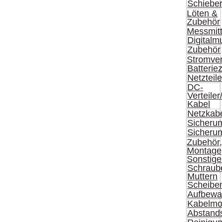
Schieber
Löten &
Zubehör
Messmitt
Digitalm
Zubehör
Stromve
Batterie
Netzteil
DC-
Verteiler
Kabel
Netzkab
Sicherun
Sicheru
Zubehör
Montage
Sonstige
Schraub
Muttern
Scheibe
Aufbewa
Kabelmo
Abstand