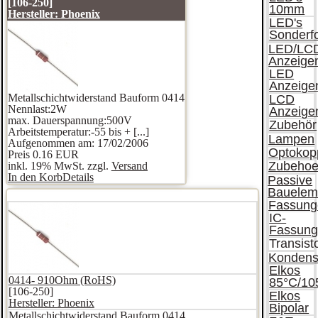
[106-250]
10mm
Hersteller:
Phoenix
LED's
Sonderf
LED/LC
Anzeige
LED
Anzeige
Metallschichtwiderstand Bauform 0414
LCD
Nennlast:2W
Anzeige
max. Dauerspannung:500V
Zubehör
Arbeitstemperatur:-55 bis + [...]
Lampen
Aufgenommen am: 17/02/2006
Optokop
Preis
0.16 EUR
Zubehoe
inkl. 19% MwSt. zzgl.
Versand
In den Korb
Details
Passive
Bauelem
Fassung
IC-
Fassun
Transist
Kondens
Elkos
0414- 910Ohm (RoHS)
85°C/10
[106-250]
Elkos
Hersteller:
Phoenix
Bipolar
Metallschichtwiderstand Bauform 0414