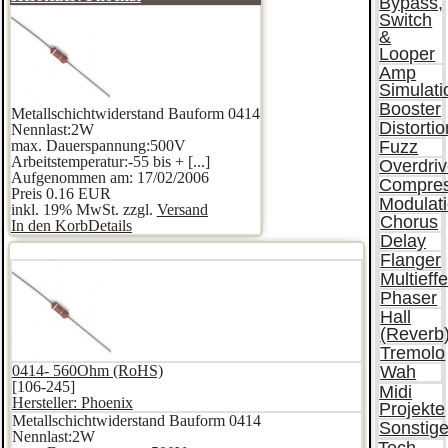
Bypass,
Switch
&
Looper
Amp
Simulat
Booster
Metallschichtwiderstand Bauform 0414
Distortio
Nennlast:2W
max. Dauerspannung:500V
Fuzz
Arbeitstemperatur:-55 bis + [...]
Overdri
Aufgenommen am: 17/02/2006
Compres
Preis
0.16 EUR
Modulat
inkl. 19% MwSt. zzgl.
Versand
Chorus
In den Korb
Details
Delay
Flanger
Multieff
Phaser
Hall
(Reverb
Tremolo
0414- 560Ohm (RoHS)
Wah
[106-245]
Midi
Hersteller:
Phoenix
Projekte
Metallschichtwiderstand Bauform 0414
Sonstig
Nennlast:2W