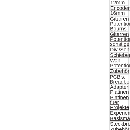
12mm
Encoder
16mm
Gitarren
Potenti
Bourns
Gitarren
Potenti
sonstige
Div./So
Schieber
Wah
Potenti
Zubehör
PCB's,
Breadbo
Adapter
Platinen
Platinen
fuer
Projekte
Experiem
Basismat
Steckbre
Zubehör