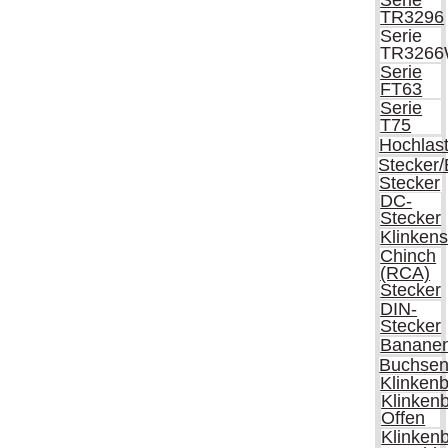
Serie
TR3296
Serie
TR326
Serie
FT63
Serie
T75
Hochlas
Stecker
Stecker
DC-
Stecker
Klinkens
Chinch
(RCA)
Stecker
DIN-
Stecker
Bananen
Buchse
Klinken
Klinken
Offen
Klinken