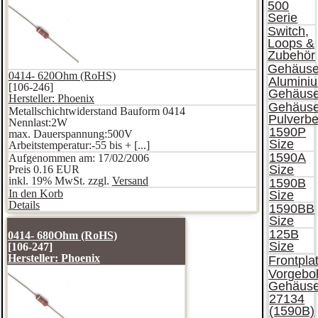
500
Serie
Switch,
Loops &
Zubehör
Gehäus
0414- 620Ohm (RoHS)
Alumini
[106-246]
Gehäus
Hersteller:
Phoenix
Gehäus
Metallschichtwiderstand Bauform 0414
Pulverbe
Nennlast:2W
1590P
max. Dauerspannung:500V
Size
Arbeitstemperatur:-55 bis + [...]
1590A
Aufgenommen am: 17/02/2006
Size
Preis
0.16 EUR
inkl. 19% MwSt. zzgl.
Versand
1590B
In den Korb
Size
Details
1590BB
Size
125B
0414- 680Ohm (RoHS)
Size
[106-247]
Hersteller:
Phoenix
Frontpla
Vorgebo
Gehäus
27134
(1590B)