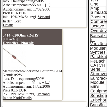
Tech
max. Dauerspannung:500V
One
Arbeitstemperatur:-55 bis + [...]
Amp
Aufgenommen am: 17/02/2006
Simulat
Preis
0.16 EUR
Booster
inkl. 19% MwSt. zzgl.
Versand
In den Korb
Compres
Details
Octave
Overdri
0414- 620Ohm (RoHS)
Bausätz
[106-246]
für
Hersteller:
Phoenix
Verstärk
Modular
Synthesi
Patchka
ReBach
CATCH
Serie
Metallschichtwiderstand Bauform 0414
Stromve
Nennlast:2W
Eurorac
max. Dauerspannung:500V
Module
Arbeitstemperatur:-55 bis + [...]
Aufgenommen am: 17/02/2006
MIDI
Preis
0.16 EUR
Equipme
inkl. 19% MwSt. zzgl.
Versand
Sonstig
In den Korb
Details
Zubehör
Bausätz