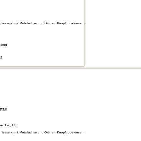
chliesser) , mit Metallachse und Grünem Knopf, Loetoesen.
2008
nd
tall
nic Co., Ltd.
chliesser) , mit Metallachse und Grünem Knopf, Loetoesen.