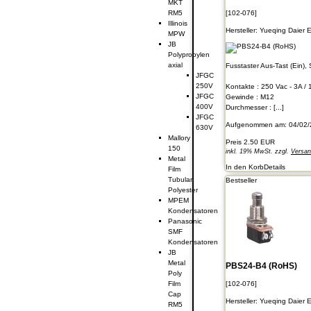
MKT
[102-076]
RM5
Illinois
Hersteller:
Yueqing Daier E
MPW
JB
Polypropylen
axial
Fusstaster Aus-Tast (Ein), 
JFGC
250V
Kontakte : 250 Vac - 3A / 
JFGC
Gewinde : M12
400V
Durchmesser : [...]
JFGC
Aufgenommen am: 04/02/
630V
Mallory
Preis
2.50 EUR
150
inkl. 19% MwSt. zzgl.
Versa
Metal
In den Korb
Details
Film
Tubular
Bestseller
Polyester
MPEM
Kondensatoren
Panasonic
SMF
Kondensatoren
JB
Metal
PBS24-B4 (RoHS)
Poly
Film
[102-076]
Cap
Hersteller:
Yueqing Daier E
RM5