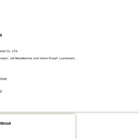
ll
rial Co. LTd.
iesser) , mit Metallachse und rotem Knopf, Loetoesen.
2008
nd
Metall