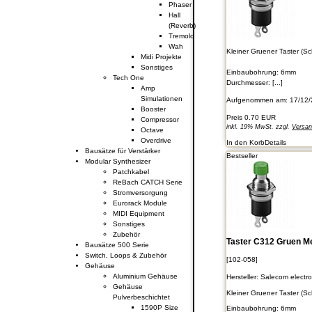
Phaser
Hall
(Reverb)
Tremolo
Wah
Kleiner Gruener Taster (S
Midi Projekte
Sonstiges
Einbaubohrung: 6mm
Tech One
Durchmesser: [...]
Amp
Simulationen
Aufgenommen am: 17/12/
Booster
Preis
0.70 EUR
Compressor
inkl. 19% MwSt. zzgl.
Versa
Octave
Overdrive
In den Korb
Details
Bausätze für Verstärker
Bestseller
Modular Synthesizer
Patchkabel
ReBach CATCH Serie
Stromversorgung
Eurorack Module
MIDI Equipment
Sonstiges
Zubehör
Taster C312 Gruen Me
Bausätze 500 Serie
Switch, Loops & Zubehör
[102-058]
Gehäuse
Aluminium Gehäuse
Hersteller:
Salecom electro
Gehäuse
Kleiner Gruener Taster (S
Pulverbeschichtet
1590P Size
Einbaubohrung: 6mm