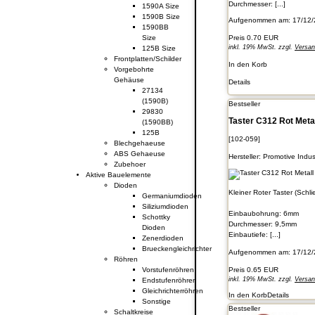
Durchmesser: [...]
1590A Size
1590B Size
Aufgenommen am: 17/12/
1590BB
Size
Preis
0.70 EUR
inkl. 19% MwSt. zzgl.
Versa
125B Size
Frontplatten/Schilder
In den Korb
Vorgebohrte
Gehäuse
Details
27134
(1590B)
Bestseller
29830
Taster C312 Rot Meta
(1590BB)
125B
[102-059]
Blechgehaeuse
ABS Gehaeuse
Hersteller:
Promotive Indust
Zubehoer
Aktive Bauelemente
Dioden
Kleiner Roter Taster (Schl
Germaniumdioden
Siliziumdioden
Einbaubohrung: 6mm
Schottky
Durchmesser: 9,5mm
Dioden
Einbautiefe: [...]
Zenerdioden
Brueckengleichrichter
Aufgenommen am: 17/12/
Röhren
Preis
0.65 EUR
Vorstufenröhren
inkl. 19% MwSt. zzgl.
Versa
Endstufenröhren
Gleichrichterröhren
In den Korb
Details
Sonstige
Bestseller
Schaltkreise