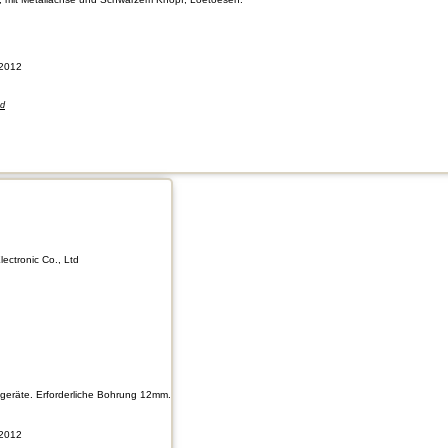
2012
nd
lectronic Co., Ltd
tgeräte. Erforderliche Bohrung 12mm.
2012