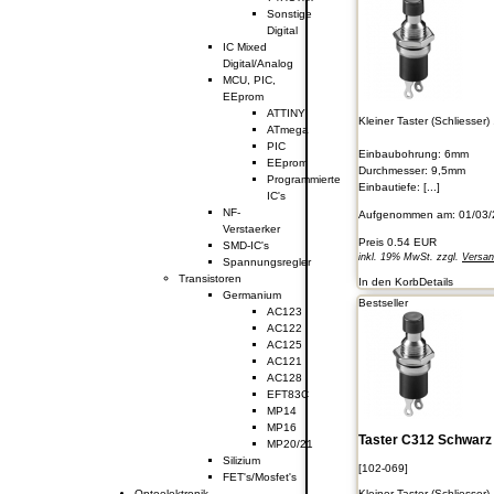
Sonstige
Digital
IC Mixed
Digital/Analog
MCU, PIC,
EEprom
ATTINY
Kleiner Taster (Schliesse
ATmega
PIC
Einbaubohrung: 6mm
EEprom
Durchmesser: 9,5mm
Programmierte
Einbautiefe: [...]
IC's
NF-
Aufgenommen am: 01/03/
Verstaerker
Preis
0.54 EUR
SMD-IC's
inkl. 19% MwSt. zzgl.
Versa
Spannungsregler
Transistoren
In den Korb
Details
Germanium
Bestseller
AC123
AC122
AC125
AC121
AC128
EFT83C
MP14
MP16
Taster C312 Schwarz 
MP20/21
Silizium
[102-069]
FET's/Mosfet's
Kleiner Taster (Schliesse
Optoelektronik