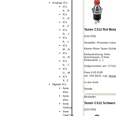
Analoge IC's
IC's
A....B
IC's
C....D
IC's
E....F
Taster C312 Rot Meta
IC's
G....J
[102-059]
IC's
K....L
Hersteller:
Promotive Indust
IC's
Kleiner Roter Taster (Schl
M....N
IC's
Einbaubohrung: 6mm
Durchmesser: 9,5mm
O....R
Einbautiefe: [...]
IC's
S....T
Aufgenommen am: 17/12/
IC's
Preis
0.65 EUR
U....W
inkl. 19% MwSt. zzgl.
Versa
IC's
X...Z
In den Korb
Digitale IC's
Serie
Details
40xx
Serie
Bestseller
45xx
Taster C312 Schwarz 
Serie
74HCxx
[102-069]
Serie
74HCTxx