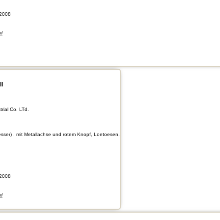
2008
nd
ll
rial Co. LTd.
iesser) , mit Metallachse und rotem Knopf, Loetoesen.
2008
nd