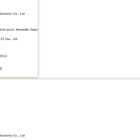
lectronic Co., Ltd
Soft touch, Hersteller Daier
125 Vac - 6A
2013
nd
lectronic Co., Ltd