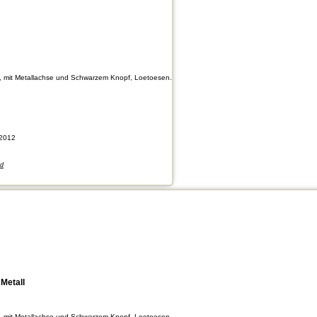
r) , mit Metallachse und Schwarzem Knopf, Loetoesen.
2012
nd
Metall
r) , mit Metallachse und Schwarzem Knopf, Loetoesen.