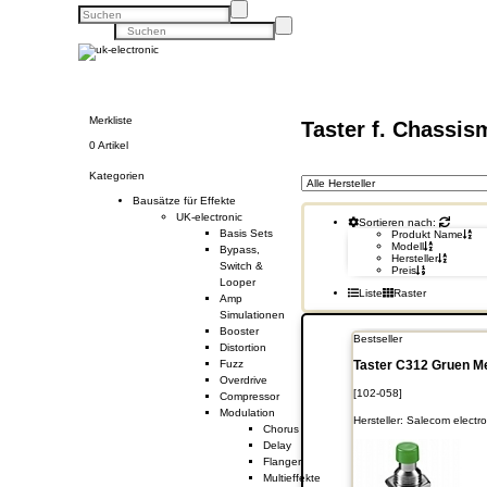
Merkliste
Taster f. Chassi
0 Artikel
Kategorien
Bausätze für Effekte
UK-electronic
Sortieren nach:
Basis Sets
Produkt Name
Modell
Bypass,
Hersteller
Switch &
Preis
Looper
Liste
Raster
Amp
Simulationen
Booster
Bestseller
Distortion
Fuzz
Taster C312 Gruen Me
Overdrive
[102-058]
Compressor
Modulation
Hersteller:
Salecom electro
Chorus
Delay
Flanger
Multieffekte