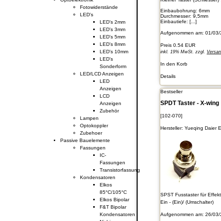
Fotowiderstände
Einbaubohrung: 6mm
LED's
Durchmesser: 9,5mm
Einbautiefe: [...]
LED's 2mm
LED's 3mm
Aufgenommen am: 01/03/
LED's 5mm
LED's 8mm
Preis
0.54 EUR
LED's 10mm
inkl. 19% MwSt. zzgl.
Versa
LED's
In den Korb
Sonderform
LED/LCD Anzeigen
Details
LED
Anzeigen
Bestseller
LCD
SPDT Taster - X-wing
Anzeigen
Zubehör
[102-070]
Lampen
Optokoppler
Hersteller:
Yueqing Daier E
Zubehoer
Passive Bauelemente
Fassungen
IC-
Fassungen
Transistorfassung
Kondensatoren
Elkos
85°C/105°C
SPST Fusstaster für Effek
Elkos Bipolar
Ein - (Ein)/ (Umschalter)
F&T Bipolar
Kondensatoren
Aufgenommen am: 26/03/