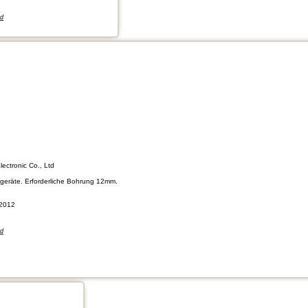
nd
lectronic Co., Ltd
tgeräte. Erforderliche Bohrung 12mm.
2012
nd