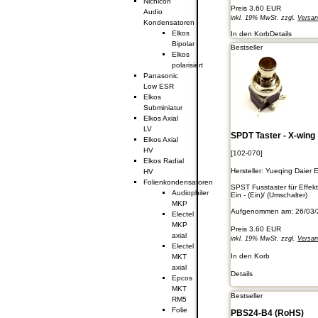
Nichicon
Preis
3.60 EUR
Audio
inkl. 19% MwSt. zzgl.
Versa
Kondensatoren
Elkos
In den Korb
Details
Bipolar
Bestseller
Elkos
polarisiert
Panasonic
Low ESR
Elkos
Subminiatur
Elkos Axial
LV
SPDT Taster - X-wing
Elkos Axial
HV
[102-070]
Elkos Radial
Hersteller:
Yueqing Daier E
HV
Folienkondensatoren
SPST Fusstaster für Effek
Audiophiler
Ein - (Ein)/ (Umschalter)
MKP
Aufgenommen am: 26/03/
Electel
MKP
Preis
3.60 EUR
axial
inkl. 19% MwSt. zzgl.
Versa
Electel
In den Korb
MKT
axial
Details
Epcos
MKT
Bestseller
RM5
Folie
PBS24-B4 (RoHS)