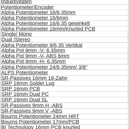
Induktivitäten
Potentiometer/Encoder
Alpha Potentiometer 16/6,35mm
Alpha Potentiometer 16/6mm
Alpha Potentiometer 16/6,35 gewinkelt
Alpha Potentiometer 16mm/Knurled PCB
Single/ Mono
Dual /Stereo
Alpha Potentiometer 9/6,35 Vertikal
Alpha Pot 9mm -V- 6.35mm
Alpha Pot 9mm -V- ABS 6mm
Alpha Pot 9mm -H- 6.35mm
Alpha Potentiometer 24/6,35mm/ 3/8"
ALPS Potentiometer
SR-Passives 16mm 18-Zahn
SRP 16mm Solder Lug
SRP 16mm PCB
SRP 16mm Dual PC
SRP 16mm Dual SL
SR-Passives 9mm H -ABS
SR-Passives 9mm V -ABS
Bourns Potentiometer 24mm HRT
Bourns Potentiometer 17mm/PCB
BI Technology 16mm PCB knurled