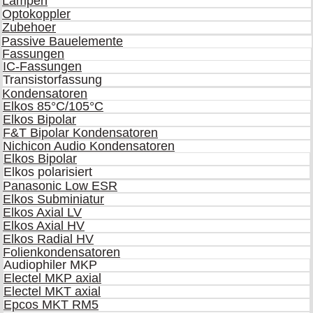
Lampen
Optokoppler
Zubehoer
Passive Bauelemente
Fassungen
IC-Fassungen
Transistorfassung
Kondensatoren
Elkos 85°C/105°C
Elkos Bipolar
F&T Bipolar Kondensatoren
Nichicon Audio Kondensatoren
Elkos Bipolar
Elkos polarisiert
Panasonic Low ESR
Elkos Subminiatur
Elkos Axial LV
Elkos Axial HV
Elkos Radial HV
Folienkondensatoren
Audiophiler MKP
Electel MKP axial
Electel MKT axial
Epcos MKT RM5