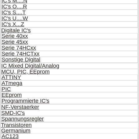
IC's M....N
IC's O....R
IC's S....T
IC's U....W
IC's X...Z
Digitale IC's
Serie 40xx
Serie 45xx
Serie 74HCxx
Serie 74HCTxx
Sonstige Digital
IC Mixed Digital/Analog
MCU, PIC, EEprom
ATTINY
ATmega
PIC
EEprom
Programmierte IC's
NF-Verstaerker
SMD-IC's
Spannungsregler
Transistoren
Germanium
AC123