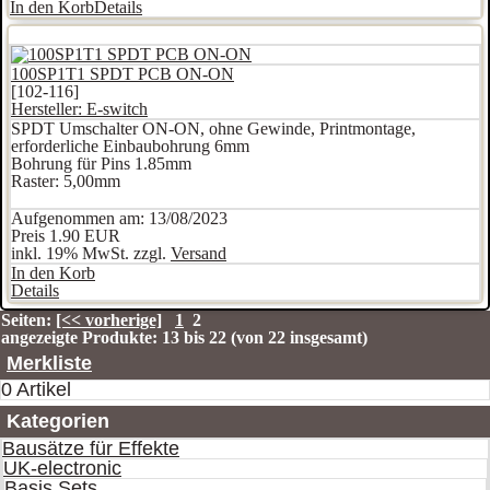
In den Korb
Details
100SP1T1 SPDT PCB ON-ON
[102-116]
Hersteller:
E-switch
SPDT Umschalter ON-ON, ohne Gewinde, Printmontage,
erforderliche Einbaubohrung 6mm
Bohrung für Pins 1.85mm
Raster: 5,00mm
Aufgenommen am: 13/08/2023
Preis
1.90 EUR
inkl. 19% MwSt. zzgl.
Versand
In den Korb
Details
Seiten:
[<< vorherige]
1
2
angezeigte Produkte:
13
bis
22
(von
22
insgesamt)
Merkliste
0 Artikel
Kategorien
Bausätze für Effekte
UK-electronic
Basis Sets