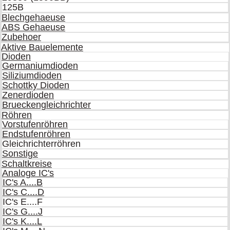
125B
Blechgehaeuse
ABS Gehaeuse
Zubehoer
Aktive Bauelemente
Dioden
Germaniumdioden
Siliziumdioden
Schottky Dioden
Zenerdioden
Brueckengleichrichter
Röhren
Vorstufenröhren
Endstufenröhren
Gleichrichterröhren
Sonstige
Schaltkreise
Analoge IC's
IC's A....B
IC's C....D
IC's E....F
IC's G....J
IC's K....L