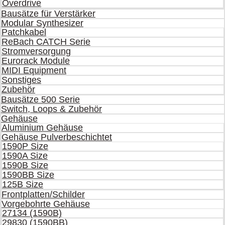
Overdrive
Bausätze für Verstärker
Modular Synthesizer
Patchkabel
ReBach CATCH Serie
Stromversorgung
Eurorack Module
MIDI Equipment
Sonstiges
Zubehör
Bausätze 500 Serie
Switch, Loops & Zubehör
Gehäuse
Aluminium Gehäuse
Gehäuse Pulverbeschichtet
1590P Size
1590A Size
1590B Size
1590BB Size
125B Size
Frontplatten/Schilder
Vorgebohrte Gehäuse
27134 (1590B)
29830 (1590BB)