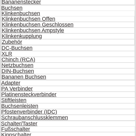
Bananenstecker
Buchsen
Klinkenbuchsen
Klinkenbuchsen Offen
Klinkenbuchsen Geschlossen
Klinkenbuchsen Ampstyle
Klinkenkupplung
Zubehör
DC-Buchsen
XLR
Chinch (RCA)
Netzbuchsen
DIN-Buchsen
Bananen Buchsen
Adapter
PA Verbinder
Platinensteckverbinder
Stiftleisten
Buchsenleisten
Pfostenverbinder (IDC)
Schraubanschlussklemmen
Schalter/Taster
Fußschalter
Kippschalter