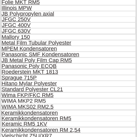
Folie MKT RM5
Illinois MPW
JB Polypropylen axial
JFGC 250V
JFGC 400V
JFGC 630V
Mallory 150
Metal Film Tubular Polyester
MPEM Kondensatoren
Panasonic SMF Kondensatoren
JB Metal Poly Film Cap RM5
Panasonic Poly ECQB
Roederstein MKT 1813
Sprague 715P
Hitano Mylar Polyester
Standard Polyester CL21
Wima FKP/FKC RM5
WIMA MKP2 RM5
WIMA MKS02 RM2.5
Keramikkondensatoren
Keramikkondensatoren RM5
Keramic RM5 1KV
Keramikkondensatoren RM 2,54
Vielschicht Z5U/XR7