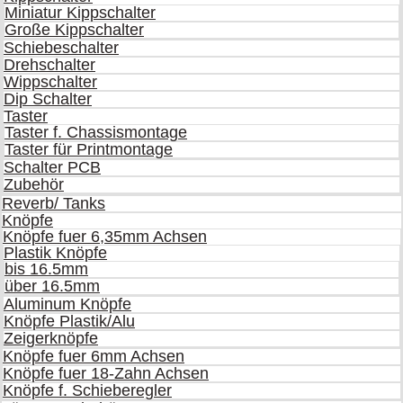
Miniatur Kippschalter
Große Kippschalter
Schiebeschalter
Drehschalter
Wippschalter
Dip Schalter
Taster
Taster f. Chassismontage
Taster für Printmontage
Schalter PCB
Zubehör
Reverb/ Tanks
Knöpfe
Knöpfe fuer 6,35mm Achsen
Plastik Knöpfe
bis 16.5mm
über 16.5mm
Aluminum Knöpfe
Knöpfe Plastik/Alu
Zeigerknöpfe
Knöpfe fuer 6mm Achsen
Knöpfe fuer 18-Zahn Achsen
Knöpfe f. Schieberegler