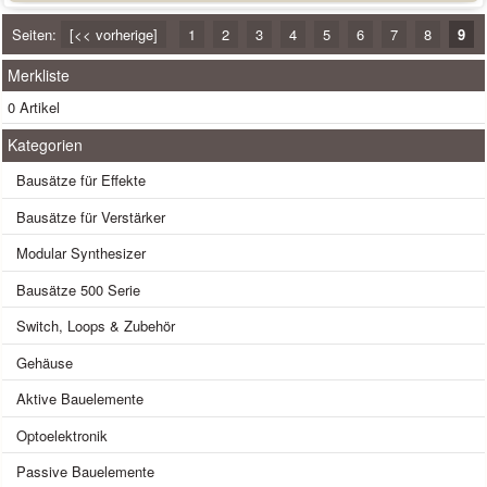
Seiten:
[<< vorherige]
1
2
3
4
5
6
7
8
9
Merkliste
0 Artikel
Kategorien
Bausätze für Effekte
Bausätze für Verstärker
Modular Synthesizer
Bausätze 500 Serie
Switch, Loops & Zubehör
Gehäuse
Aktive Bauelemente
Optoelektronik
Passive Bauelemente