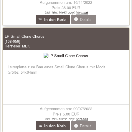
Aufgenommen am: 16/11/2022
Preis
36.00 EUR
inkl. 19% MwSt. zzgl.
Versand
In den Korb
Details
LP Small Clone Chorus
[108-059]
Hersteller:
MEK
Leiterplatte zum Bau eines Small Clone Chorus mit Mods.
Größe: 54x64mm
Aufgenommen am: 09/07/2023
Preis
5.00 EUR
inkl. 19% MwSt. zzgl.
Versand
In den Korb
Details