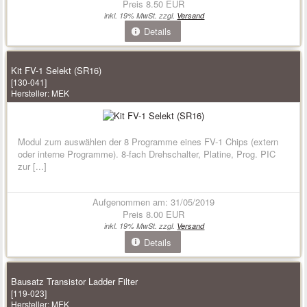
Preis
8.50 EUR
inkl. 19% MwSt. zzgl.
Versand
Details
Kit FV-1 Selekt (SR16)
[130-041]
Hersteller:
MEK
Modul zum auswählen der 8 Programme eines FV-1 Chips (extern
oder interne Programme). 8-fach Drehschalter, Platine, Prog. PIC
zur [...]
Aufgenommen am: 31/05/2019
Preis
8.00 EUR
inkl. 19% MwSt. zzgl.
Versand
Details
Bausatz Transistor Ladder Filter
[119-023]
Hersteller:
MEK