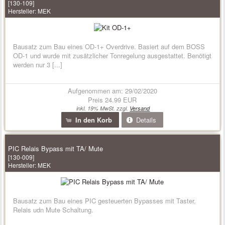
[130-109]
Hersteller:
MEK
Bausatz zum Bau eines OD-1+ Overdrive. Basiert auf dem BOSS
OD-1 und wurde mit zusätzlicher Tonregelung ausgestattet. Benötigt
werden nur 3 [...]
Aufgenommen am: 29/02/2020
Preis
24.99 EUR
inkl. 19% MwSt. zzgl.
Versand
In den Korb
Details
PIC Relais Bypass mit TA/ Mute
[130-009]
Hersteller:
MEK
Bausatz zum Bau eines PIC gesteuerten Bypasses mit Taster,
Relais udn Mute Schaltung.