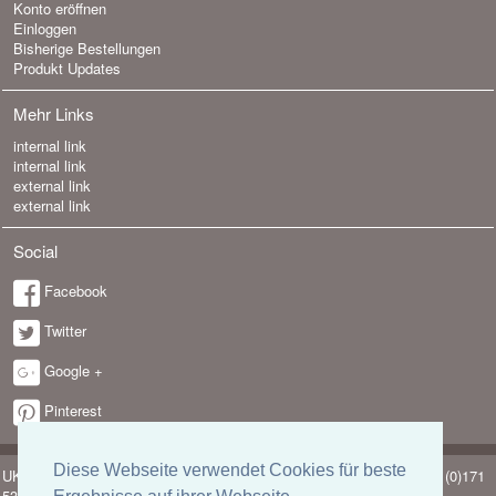
Konto eröffnen
Einloggen
Bisherige Bestellungen
Produkt Updates
Mehr Links
internal link
internal link
external link
external link
Social
Facebook
Twitter
Google +
Pinterest
Diese Webseite verwendet Cookies für beste
UK-electronic Jonas Lauer Ringstrasse 8 66894 Krähenberg Tel. +49 (0)171
5347831