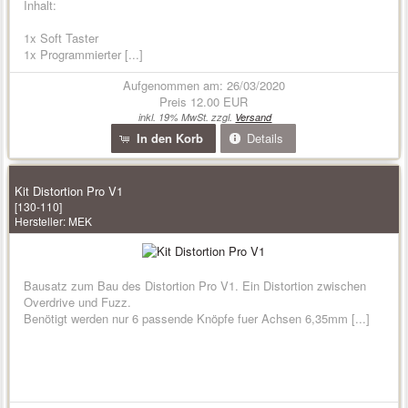
Inhalt:
1x Soft Taster
1x Programmierter [...]
Aufgenommen am: 26/03/2020
Preis
12.00 EUR
inkl. 19% MwSt. zzgl.
Versand
In den Korb
Details
Kit Distortion Pro V1
[130-110]
Hersteller:
MEK
Bausatz zum Bau des Distortion Pro V1. Ein Distortion zwischen
Overdrive und Fuzz.
Benötigt werden nur 6 passende Knöpfe fuer Achsen 6,35mm [...]