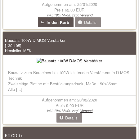
Aufgenommen am: 25/01/2020
Preis
62.00 EUR
inkl. 19% MwSt. zzgl.
Versand
In den Korb
Details
Bausatz 100W D-MOS Verstärker
[130-105]
Hersteller:
MEK
Bausatz zum Bau eines bis 100W leistenden Verstärkers in D-MOS
Technik
Zweiseitige Platine mit Bestückungsdruck, Maße : 50x35mm.
Alle [...]
Aufgenommen am: 28/02/2020
Preis
9.90 EUR
inkl. 19% MwSt. zzgl.
Versand
Details
Kit OD-1+