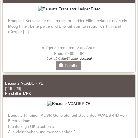
Komplett Bausatz für ein Transistor Ladder Filter, bekannt auch als
Moog Filter. Leiterplatte und Entwurf von Kassutronics Finnland
(Caspar [...]
Aufgenommen am: 29/08/2019
Preis
79.00 EUR
inkl. 19% MwSt. zzgl.
Versand
Details
Bausatz VCADSR 7B
[119-026]
Hersteller:
MEK
Bausatz für einen ADSR Generator auf Basis des VCADSR7B von
Electricdruid.
Frontdesign UK-electronic
Alle elektrischen und mechanischen [...]