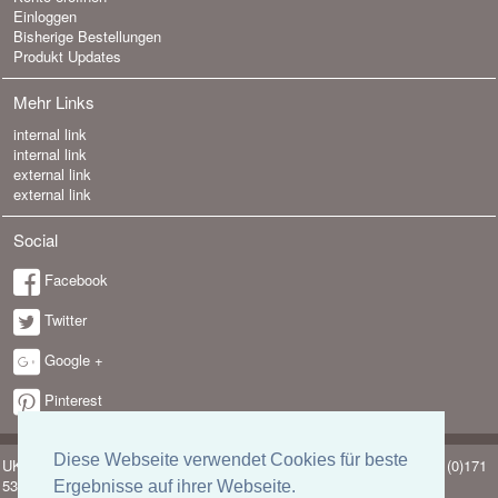
Einloggen
Bisherige Bestellungen
Produkt Updates
Mehr Links
internal link
internal link
external link
external link
Social
Facebook
Twitter
Google +
Pinterest
Diese Webseite verwendet Cookies für beste
UK-electronic Jonas Lauer Ringstrasse 8 66894 Krähenberg Tel. +49 (0)171
5347831
Ergebnisse auf ihrer Webseite.