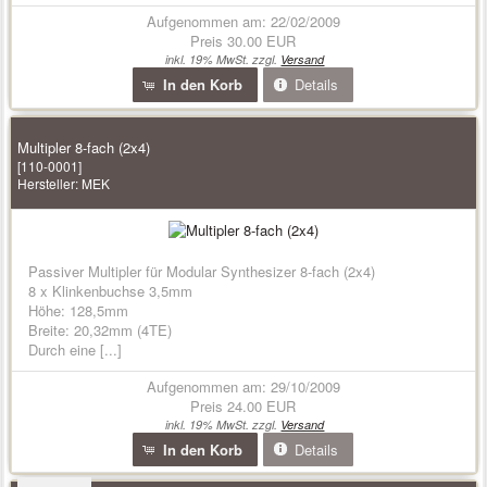
Aufgenommen am: 22/02/2009
Preis
30.00 EUR
inkl. 19% MwSt. zzgl.
Versand
In den Korb
Details
Multipler 8-fach (2x4)
[110-0001]
Hersteller:
MEK
Passiver Multipler für Modular Synthesizer 8-fach (2x4)
8 x Klinkenbuchse 3,5mm
Höhe: 128,5mm
Breite: 20,32mm (4TE)
Durch eine [...]
Aufgenommen am: 29/10/2009
Preis
24.00 EUR
inkl. 19% MwSt. zzgl.
Versand
In den Korb
Details