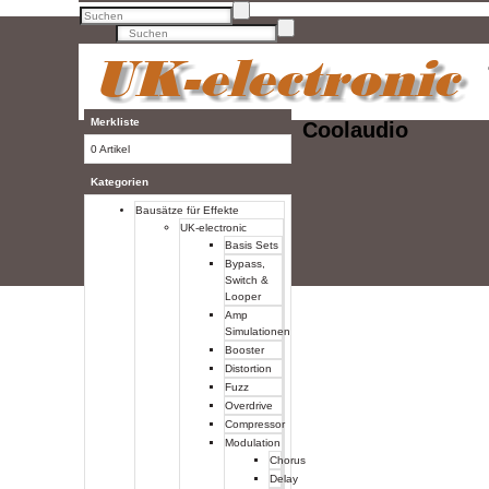
Merkliste
Coolaudio
0 Artikel
Kategorien
Bausätze für Effekte
UK-electronic
Basis Sets
Bypass,
Switch &
Looper
Amp
Simulationen
Booster
Distortion
Fuzz
Overdrive
Compressor
Modulation
Chorus
Delay