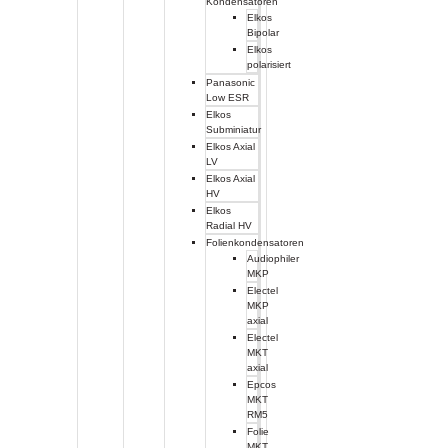
Kondensatoren
Elkos
Bipolar
Elkos
polarisiert
Panasonic
Low ESR
Elkos
Subminiatur
Elkos Axial
LV
Elkos Axial
HV
Elkos
Radial HV
Folienkondensatoren
Audiophiler
MKP
Electel
MKP
axial
Electel
MKT
axial
Epcos
MKT
RM5
Folie
MKT