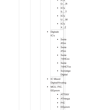
IC's
O....R
IC's
S....T
IC's
U....W
IC's
X...Z
Digitale
IC's
Serie
40xx
Serie
45xx
Serie
74HCxx
Serie
74HCTxx
Sonstige
Digital
IC Mixed
Digital/Analog
MCU, PIC,
EEprom
ATTINY
ATmega
PIC
EEprom