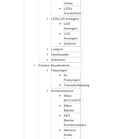
10mm
LED's
Sonderform
LED/LCD Anzeigen
LED
Anzeigen
LCD
Anzeigen
Zubehör
Lampen
Optokoppler
Zubehoer
Passive Bauelemente
Fassungen
IC-
Fassungen
Transistorfassung
Kondensatoren
Elkos
85°C/105°C
Elkos
Bipolar
F&T
Bipolar
Kondensatoren
Nichicon
Audio