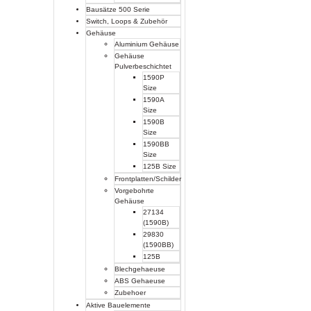
Bausätze 500 Serie
Switch, Loops & Zubehör
Gehäuse
Aluminium Gehäuse
Gehäuse
Pulverbeschichtet
1590P
Size
1590A
Size
1590B
Size
1590BB
Size
125B Size
Frontplatten/Schilder
Vorgebohrte
Gehäuse
27134
(1590B)
29830
(1590BB)
125B
Blechgehaeuse
ABS Gehaeuse
Zubehoer
Aktive Bauelemente