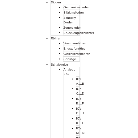
Dioden
Germaniumdioden
Siliziumdioden
Schottky
Dioden
Zenerdioden
Brueckengleichrichter
Röhren
Vorstufenröhren
Endstufenröhren
Gleichrichterröhren
Sonstige
Schaltkreise
Analoge
IC's
IC's
A....B
IC's
C....D
IC's
E....F
IC's
G....J
IC's
K....L
IC's
M....N