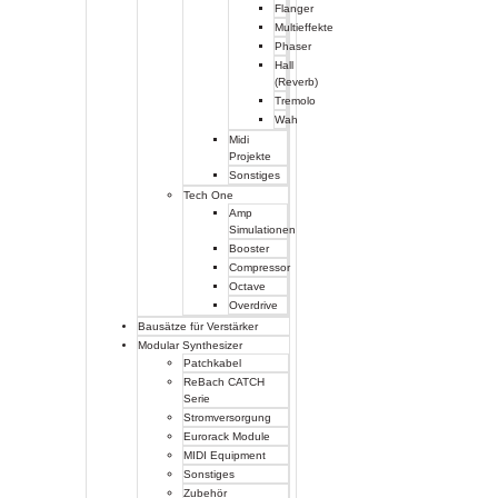
Flanger
Multieffekte
Phaser
Hall
(Reverb)
Tremolo
Wah
Midi
Projekte
Sonstiges
Tech One
Amp
Simulationen
Booster
Compressor
Octave
Overdrive
Bausätze für Verstärker
Modular Synthesizer
Patchkabel
ReBach CATCH
Serie
Stromversorgung
Eurorack Module
MIDI Equipment
Sonstiges
Zubehör