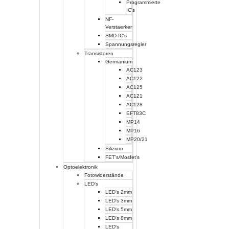
Programmierte
IC's
NF-
Verstaerker
SMD-IC's
Spannungsregler
Transistoren
Germanium
AC123
AC122
AC125
AC121
AC128
EFT83C
MP14
MP16
MP20/21
Silizium
FET's/Mosfet's
Optoelektronik
Fotowiderstände
LED's
LED's 2mm
LED's 3mm
LED's 5mm
LED's 8mm
LED's