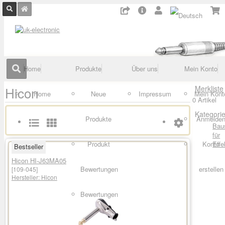
Home
Produkte
Über uns
Mein Konto
Hicon
Merkliste
Home
Neue
Impressum
Mein Kont
0 Artikel
Kategori
Produkte
Anmelde
Bau
für
Produkt
Konto
Effe
Bestseller
Hicon HI-J63MA05
Bewertungen
erstellen
[109-045]
Hersteller:
Hicon
Bewertungen