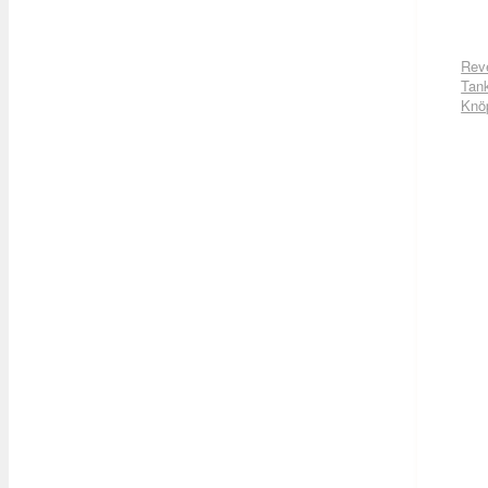
Rev
Tan
Knö