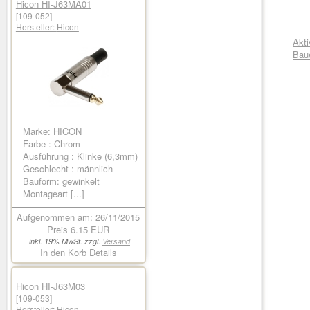
Hicon HI-J63MA01
[109-052]
Hersteller:
Hicon
Akti
Bau
Marke: HICON
Farbe : Chrom
Ausführung : Klinke (6,3mm)
Geschlecht : männlich
Bauform: gewinkelt
Montageart [...]
Aufgenommen am: 26/11/2015
Preis
6.15 EUR
inkl. 19% MwSt. zzgl.
Versand
In den Korb
Details
Hicon HI-J63M03
[109-053]
Hersteller:
Hicon