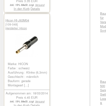
Preis
3.35 EUR
inkl. 19% MwSt. zzgl.
Versand
In den Korb
Details
Bau
für
Hicon HI-J63M04
Vers
[109-048]
Mod
Hersteller:
Hicon
Syn
Marke: HICON
Farbe : schwarz
Ausführung : Klinke (6,3mm)
Geschlecht : männlich
Bauform: gerade
Bau
Montageart [...]
500
Seri
Aufgenommen am: 18/03/2014
Swit
Preis
4.45 EUR
Loo
inkl. 19% MwSt. zzgl.
Versand
&
In den Korb
Details