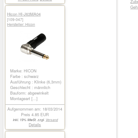
Zub
Geh
Hicon HI-J63MA04
[109-047]
Hersteller:
Hicon
Marke: HICON
Farbe : schwarz
Ausführung : Klinke (6,3mm)
Geschlecht : männlich
Bauform: abgewinkelt
Montageart [...]
Aufgenommen am: 18/03/2014
Preis
4.85 EUR
inkl. 19% MwSt. zzgl.
Versand
Details