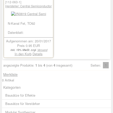
[112-063-1]
Hersteller:
Central Semiconductor
N-Kanal Fet, TO92
Datenblatt:
Aufgenommen am: 20/01/2017
Preis
0.95 EUR
inkl. 19% MwSt. zzgl.
Versand
In den Korb
Details
angezeigte Produkte:
1
bis
4
(von
4
insgesamt)
Seiten:
1
Merkliste
0 Artikel
Kategorien
Bausätze für Effekte
Bausätze für Verstärker
Modular Synthesizer