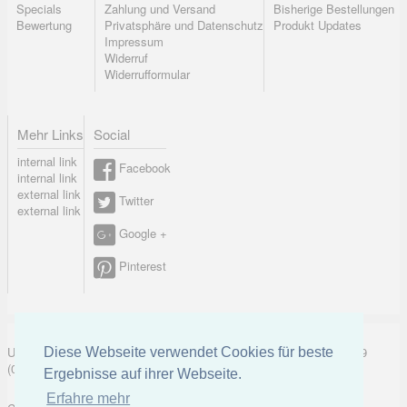
Specials
Zahlung und Versand
Bisherige Bestellungen
Bewertung
Privatsphäre und Datenschutz
Produkt Updates
Impressum
Widerruf
Widerrufformular
Mehr Links
Social
internal link
Facebook
internal link
external link
Twitter
external link
Google +
Pinterest
UK-electronic Jonas Lauer Ringstrasse 8 66894 Krähenberg Tel. +49
Diese Webseite verwendet Cookies für beste
(0)171 5347831
Ergebnisse auf ihrer Webseite.
Erfahre mehr