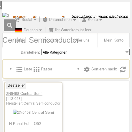
Social
Unternehmen
Konto
Deutsch
Ihr Warenkorb ist leer
Central Semiconductor
Home
Produkte
Über uns
Mein Konto
Darstellen:
Liste
Raster
Sortieren nach:
Bestseller
2N5458 Central Semi
[112-058]
Hersteller:
Central Semiconductor
N-Kanal Fet, TO92