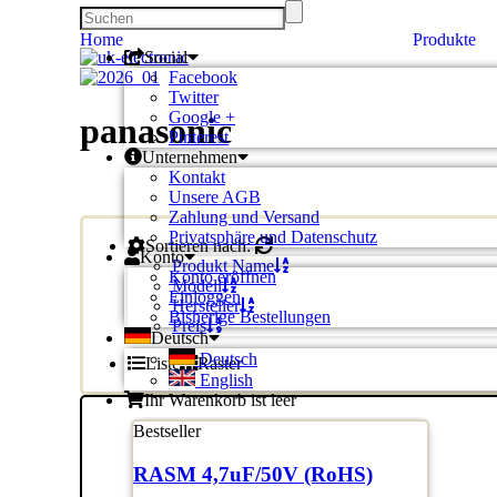
Home
Produkte
Social
Facebook
Twitter
Google +
panasonic
Pinterest
Unternehmen
Kontakt
Unsere AGB
Zahlung und Versand
Privatsphäre und Datenschutz
Sortieren nach:
Konto
Produkt Name
Konto eröffnen
Modell
Einloggen
Hersteller
Bisherige Bestellungen
Preis
Deutsch
Deutsch
Liste
Raster
English
Ihr Warenkorb ist leer
Bestseller
RASM 4,7uF/50V (RoHS)