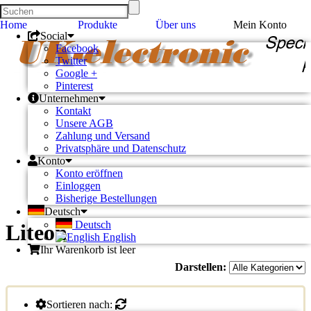
Home
Produkte
Über uns
Mein Konto
Social
Facebook
Twitter
Google +
Pinterest
Unternehmen
Kontakt
Unsere AGB
Zahlung und Versand
Privatsphäre und Datenschutz
Konto
Konto eröffnen
Einloggen
Bisherige Bestellungen
Deutsch
Deutsch
Liteon
English
Ihr Warenkorb ist leer
Darstellen:
Sortieren nach: