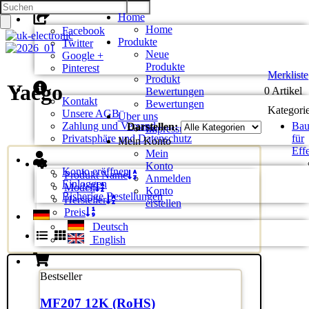
Home
Home
Facebook
Produkte
Twitter
Neue
Google +
Produkte
Pinterest
Merkliste
Produkt
Yaego
0 Artikel
Bewertungen
Kontakt
Bewertungen
Kategori
Unsere AGB
Über uns
Zahlung und Versand
Bau
Darstellen:
Impressum
Privatsphäre und Datenschutz
für
Mein Konto
Eff
Mein
Konto
Konto eröffnen
Produkt Name
Anmelden
Einloggen
Modell
Konto
Bisherige Bestellungen
Hersteller
erstellen
Preis
Deutsch
English
Bestseller
MF207 12K (RoHS)