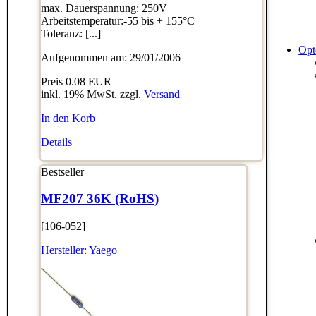
max. Dauerspannung: 250V
Arbeitstemperatur:-55 bis + 155°C
Toleranz: [...]
Opt
Aufgenommen am: 29/01/2006
Preis
0.08 EUR
inkl. 19% MwSt. zzgl.
Versand
In den Korb
Details
Bestseller
MF207 36K (RoHS)
[106-052]
Hersteller:
Yaego