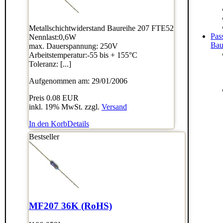
Metallschichtwiderstand Baureihe 207 FTE52
Pas
Nennlast:0,6W
Bau
max. Dauerspannung: 250V
Arbeitstemperatur:-55 bis + 155°C
Toleranz: [...]
Aufgenommen am: 29/01/2006
Preis
0.08 EUR
inkl. 19% MwSt. zzgl.
Versand
In den Korb
Details
Bestseller
MF207 36K (RoHS)