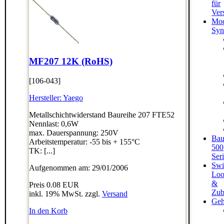
für
Ver
Mod
Syn
MF207 12K (RoHS)
[106-043]
Hersteller:
Yaego
Metallschichtwiderstand Baureihe 207 FTE52
Nennlast: 0,6W
max. Dauerspannung: 250V
Bau
Arbeitstemperatur: -55 bis + 155°C
500
TK: [...]
Ser
Swi
Aufgenommen am: 29/01/2006
Loo
&
Preis
0.08 EUR
Zub
inkl. 19% MwSt. zzgl.
Versand
Geh
In den Korb