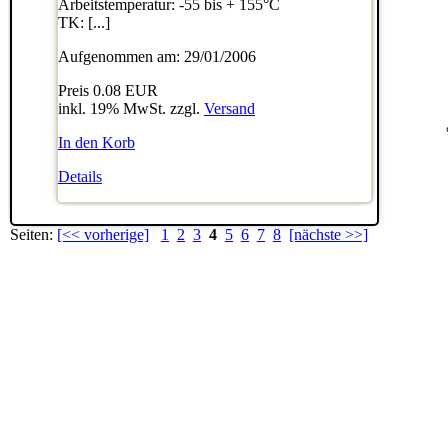
Arbeitstemperatur: -55 bis + 155°C
TK: [...]
Aufgenommen am: 29/01/2006
Preis
0.08 EUR
inkl. 19% MwSt. zzgl.
Versand
In den Korb
Details
Seiten:
[<< vorherige]
1
2
3
4
5
6
7
8
[nächste >>]