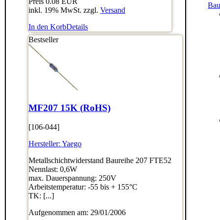
Preis
0.08 EUR
Bau
inkl. 19% MwSt. zzgl.
Versand
In den Korb
Details
Bestseller
MF207 15K (RoHS)
[106-044]
Hersteller:
Yaego
Metallschichtwiderstand Baureihe 207 FTE52
Nennlast: 0,6W
max. Dauerspannung: 250V
Arbeitstemperatur: -55 bis + 155°C
TK: [...]
Aufgenommen am: 29/01/2006