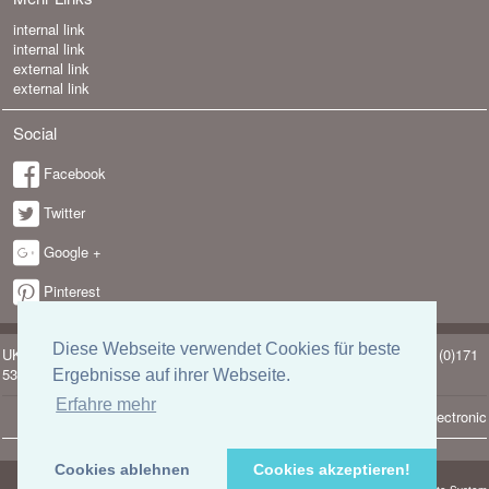
internal link
internal link
external link
external link
Social
Facebook
Twitter
Google +
Pinterest
Diese Webseite verwendet Cookies für beste
UK-electronic Jonas Lauer Ringstrasse 8 66894 Krähenberg Tel. +49 (0)171
5347831
Ergebnisse auf ihrer Webseite.
Erfahre mehr
Copyright © 2026
uk-electronic
Cookies ablehnen
Cookies akzeptieren!