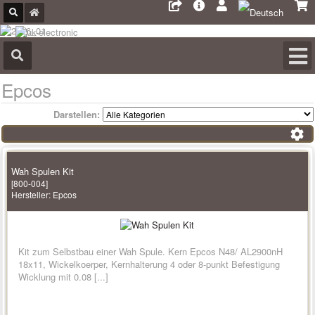
Epcos
Darstellen:
Wah Spulen Kit
[800-004]
Hersteller:
Epcos
Kit zum Selbstbau einer Wah Spule. Kern Epcos N48/ AL2900nH
18x11, Wickelkoerper, Kernhalterung 4 oder 8-punkt Befestigung
Wicklung mit 0.08 [...]