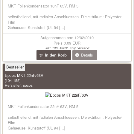
MKT Folienkondensator 10nF 63V, RM 5
selbstheilend, mit radialen Anschluessen. Dielektrikum: Polyester-
Film
Gehaeuse: Kunststoff (UL 94 [...]
Aufgenommen am: 12/02/2010
Preis
0.09 EUR
inkl. 19% MwSt. zzgl.
Versand
In den Korb
Details
Bestseller
Epcos MKT 22nF/63V
[104-155]
Hersteller:
Epcos
MKT Folienkondensator 22nF 63V, RM 5
selbstheilend, mit radialen Anschluessen. Dielektrikum: Polyester-
Film
Gehaeuse: Kunststoff (UL 94 [...]