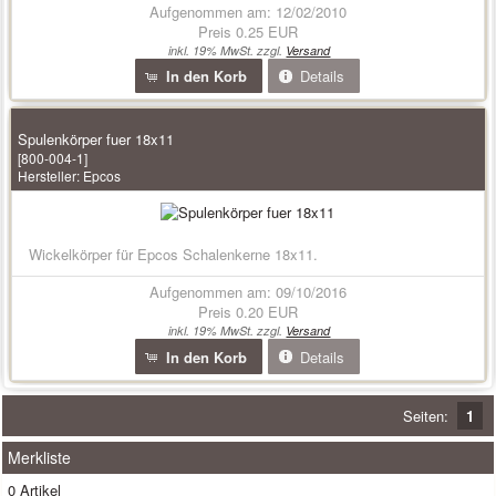
Aufgenommen am: 12/02/2010
Preis
0.25 EUR
inkl. 19% MwSt. zzgl.
Versand
In den Korb
Details
Spulenkörper fuer 18x11
[800-004-1]
Hersteller:
Epcos
Wickelkörper für Epcos Schalenkerne 18x11.
Aufgenommen am: 09/10/2016
Preis
0.20 EUR
inkl. 19% MwSt. zzgl.
Versand
In den Korb
Details
Seiten:
1
Merkliste
0 Artikel