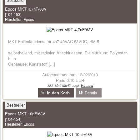
Bestseller
Epcos MKT 4,7nF/63V
[104-153]
Hersteller:
Epcos
MKT Folienkondensator 4n7 40VAC 63VDC, RM 5
selbstheilend, mit radialen Anschluessen. Dielektrikum: Polyester-
Film
Gehaeuse: Kunststoff [...]
Aufgenommen am: 12/02/2010
Preis
0.10 EUR
inkl. 19% MwSt. zzgl.
Versand
In den Korb
Details
Bestseller
Epcos MKT 10nF/63V
[104-154]
Hersteller:
Epcos