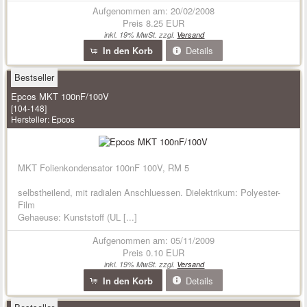
Aufgenommen am: 20/02/2008
Preis
8.25 EUR
inkl. 19% MwSt. zzgl.
Versand
In den Korb
Details
Bestseller
Epcos MKT 100nF/100V
[104-148]
Hersteller:
Epcos
MKT Folienkondensator 100nF 100V, RM 5
selbstheilend, mit radialen Anschluessen. Dielektrikum: Polyester-
Film
Gehaeuse: Kunststoff (UL [...]
Aufgenommen am: 05/11/2009
Preis
0.10 EUR
inkl. 19% MwSt. zzgl.
Versand
In den Korb
Details