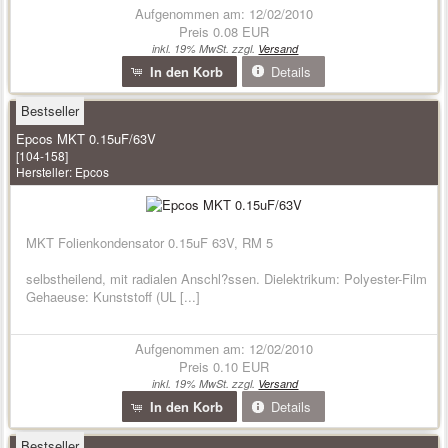
Aufgenommen am: 12/02/2010
Preis
0.08 EUR
inkl. 19% MwSt. zzgl.
Versand
In den Korb
Details
Bestseller
Epcos MKT 0.15uF/63V
[104-158]
Hersteller:
Epcos
MKT Folienkondensator 0.15uF 63V, RM 5
selbstheilend, mit radialen Anschl?ssen. Dielektrikum: Polyester-Film
Gehaeuse: Kunststoff (UL [...]
Aufgenommen am: 12/02/2010
Preis
0.10 EUR
inkl. 19% MwSt. zzgl.
Versand
In den Korb
Details
Bestseller