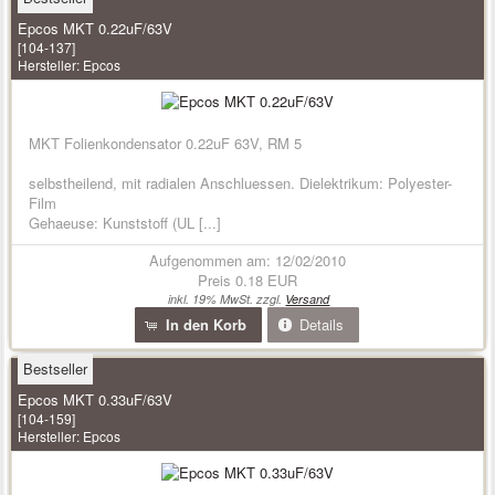
Epcos MKT 0.22uF/63V
[104-137]
Hersteller:
Epcos
MKT Folienkondensator 0.22uF 63V, RM 5
selbstheilend, mit radialen Anschluessen. Dielektrikum: Polyester-
Film
Gehaeuse: Kunststoff (UL [...]
Aufgenommen am: 12/02/2010
Preis
0.18 EUR
inkl. 19% MwSt. zzgl.
Versand
In den Korb
Details
Bestseller
Epcos MKT 0.33uF/63V
[104-159]
Hersteller:
Epcos