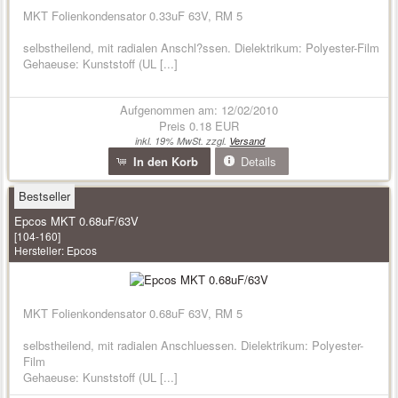
MKT Folienkondensator 0.33uF 63V, RM 5
selbstheilend, mit radialen Anschl?ssen. Dielektrikum: Polyester-Film
Gehaeuse: Kunststoff (UL [...]
Aufgenommen am: 12/02/2010
Preis
0.18 EUR
inkl. 19% MwSt. zzgl.
Versand
In den Korb
Details
Bestseller
Epcos MKT 0.68uF/63V
[104-160]
Hersteller:
Epcos
MKT Folienkondensator 0.68uF 63V, RM 5
selbstheilend, mit radialen Anschluessen. Dielektrikum: Polyester-
Film
Gehaeuse: Kunststoff (UL [...]