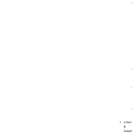
Löten
&
Zube