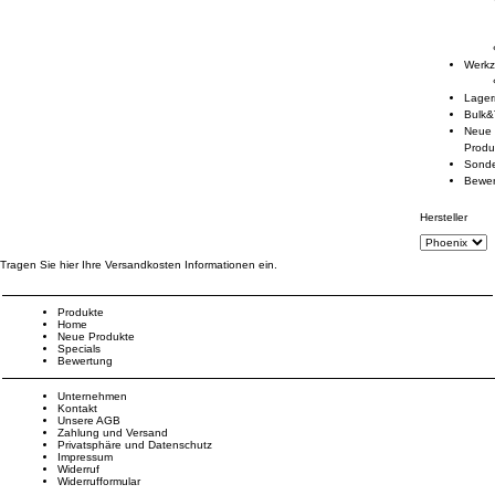
Werk
Lage
Bulk&
Neue
Produ
Sond
Bewe
Hersteller
Tragen Sie hier Ihre Versandkosten Informationen ein.
Produkte
Home
Neue Produkte
Specials
Bewertung
Unternehmen
Kontakt
Unsere AGB
Zahlung und Versand
Privatsphäre und Datenschutz
Impressum
Widerruf
Widerrufformular