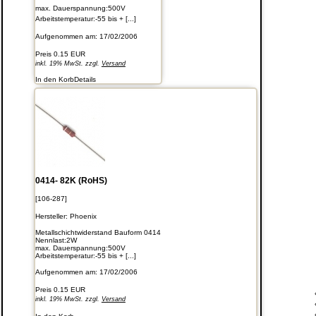
max. Dauerspannung:500V
Arbeitstemperatur:-55 bis + [...]
Aufgenommen am: 17/02/2006
Preis
0.15 EUR
inkl. 19% MwSt. zzgl.
Versand
In den Korb
Details
0414- 82K (RoHS)
[106-287]
Hersteller:
Phoenix
Metallschichtwiderstand Bauform 0414
Nennlast:2W
max. Dauerspannung:500V
Arbeitstemperatur:-55 bis + [...]
Aufgenommen am: 17/02/2006
Preis
0.15 EUR
inkl. 19% MwSt. zzgl.
Versand