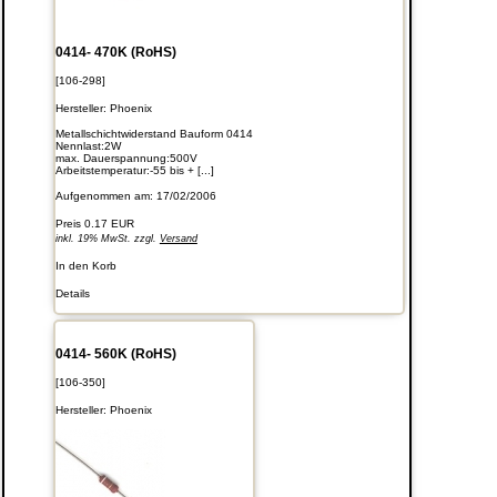
0414- 470K (RoHS)
[106-298]
Hersteller:
Phoenix
Metallschichtwiderstand Bauform 0414
Nennlast:2W
max. Dauerspannung:500V
Arbeitstemperatur:-55 bis + [...]
Aufgenommen am: 17/02/2006
Preis
0.17 EUR
inkl. 19% MwSt. zzgl.
Versand
In den Korb
Details
0414- 560K (RoHS)
[106-350]
Hersteller:
Phoenix