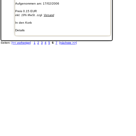
Aufgenommen am: 17/02/2006
Preis
0.15 EUR
inkl. 19% MwSt. zzgl.
Versand
In den Korb
Details
Seiten:
[<< vorherige]
1
2
3
4
5
6
7
[nächste >>]