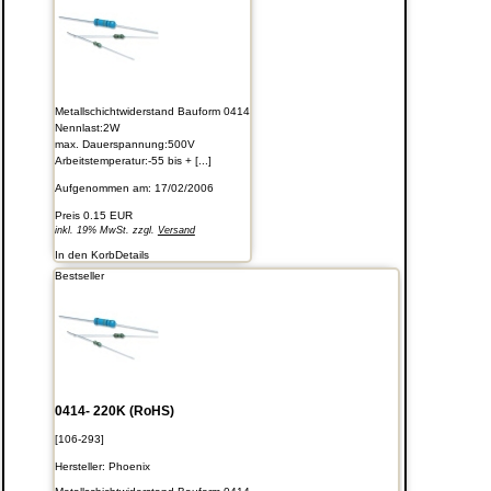
Metallschichtwiderstand Bauform 0414
Nennlast:2W
max. Dauerspannung:500V
Arbeitstemperatur:-55 bis + [...]
Aufgenommen am: 17/02/2006
Preis
0.15 EUR
inkl. 19% MwSt. zzgl.
Versand
In den Korb
Details
Bestseller
0414- 220K (RoHS)
[106-293]
Hersteller:
Phoenix