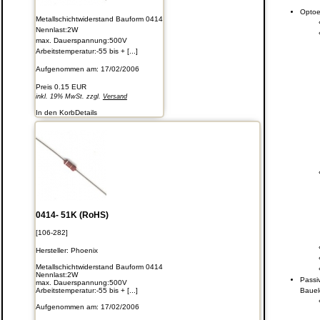
Optoe
Metallschichtwiderstand Bauform 0414
Nennlast:2W
max. Dauerspannung:500V
Arbeitstemperatur:-55 bis + [...]
Aufgenommen am: 17/02/2006
Preis
0.15 EUR
inkl. 19% MwSt. zzgl.
Versand
In den Korb
Details
0414- 51K (RoHS)
[106-282]
Hersteller:
Phoenix
Metallschichtwiderstand Bauform 0414
Nennlast:2W
Passi
max. Dauerspannung:500V
Baue
Arbeitstemperatur:-55 bis + [...]
Aufgenommen am: 17/02/2006