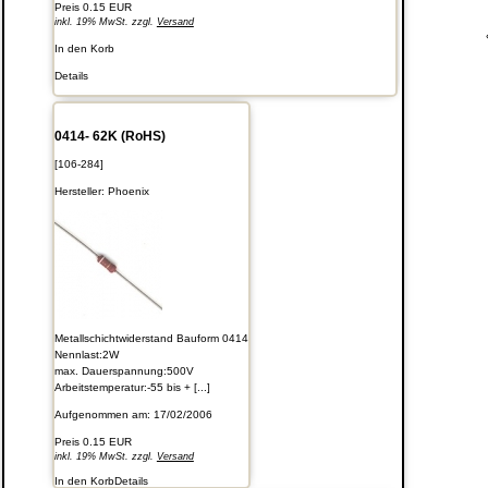
Preis
0.15 EUR
inkl. 19% MwSt. zzgl.
Versand
In den Korb
Details
0414- 62K (RoHS)
[106-284]
Hersteller:
Phoenix
Metallschichtwiderstand Bauform 0414
Nennlast:2W
max. Dauerspannung:500V
Arbeitstemperatur:-55 bis + [...]
Aufgenommen am: 17/02/2006
Preis
0.15 EUR
inkl. 19% MwSt. zzgl.
Versand
In den Korb
Details