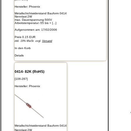
Hersteller:
Phoenix
Metallschichtwiderstand Bauform 0414
Nennlast:2W
max. Dauerspannung:500V
Arbeitstemperatur:-55 bis + [...]
Aufgenommen am: 17/02/2006
Preis
0.15 EUR
inkl. 19% MwSt. zzgl.
Versand
In den Korb
Details
0414- 82K (RoHS)
[106-287]
Hersteller:
Phoenix
Metallschichtwiderstand Bauform 0414
Nennlast:2W