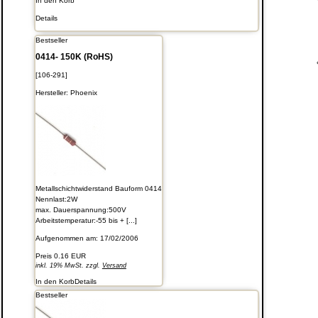
In den Korb
Details
Bestseller
0414- 150K (RoHS)
[106-291]
Hersteller:
Phoenix
Metallschichtwiderstand Bauform 0414
Nennlast:2W
max. Dauerspannung:500V
Arbeitstemperatur:-55 bis + [...]
Aufgenommen am: 17/02/2006
Preis
0.16 EUR
inkl. 19% MwSt. zzgl.
Versand
In den Korb
Details
Bestseller