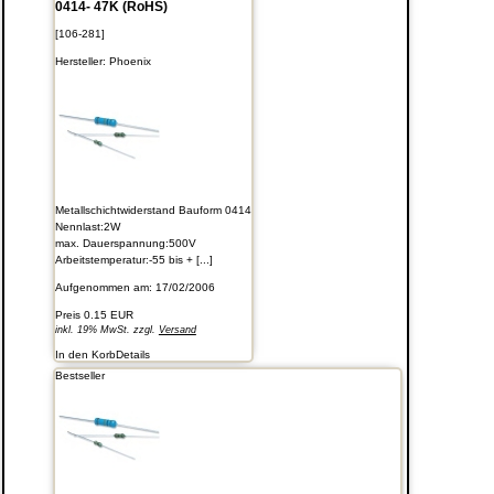
0414- 47K (RoHS)
[106-281]
Hersteller:
Phoenix
Metallschichtwiderstand Bauform 0414
Nennlast:2W
max. Dauerspannung:500V
Arbeitstemperatur:-55 bis + [...]
Aufgenommen am: 17/02/2006
Preis
0.15 EUR
inkl. 19% MwSt. zzgl.
Versand
In den Korb
Details
Bestseller