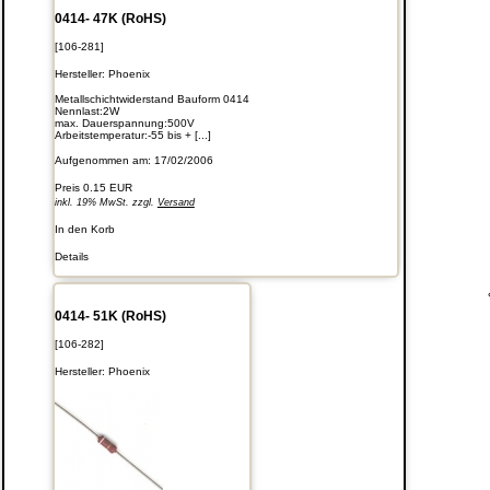
0414- 47K (RoHS)
[106-281]
Hersteller:
Phoenix
Metallschichtwiderstand Bauform 0414
Nennlast:2W
max. Dauerspannung:500V
Arbeitstemperatur:-55 bis + [...]
Aufgenommen am: 17/02/2006
Preis
0.15 EUR
inkl. 19% MwSt. zzgl.
Versand
In den Korb
Details
0414- 51K (RoHS)
[106-282]
Hersteller:
Phoenix