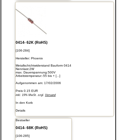
0414- 62K (RoHS)
[106-284]
Hersteller:
Phoenix
Metallschichtwiderstand Bauform 0414
Nennlast:2W
max. Dauerspannung:500V
Arbeitstemperatur:-55 bis + [...]
Aufgenommen am: 17/02/2006
Preis
0.15 EUR
inkl. 19% MwSt. zzgl.
Versand
In den Korb
Details
Bestseller
0414- 68K (RoHS)
[106-285]