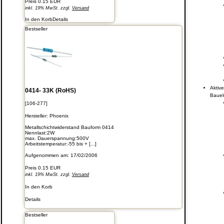
Preis
0.15 EUR
inkl. 19% MwSt. zzgl.
Versand
In den Korb
Details
Bestseller
Aktiv
0414- 33K (RoHS)
Baue
[106-277]
Hersteller:
Phoenix
Metallschichtwiderstand Bauform 0414
Nennlast:2W
max. Dauerspannung:500V
Arbeitstemperatur:-55 bis + [...]
Aufgenommen am: 17/02/2006
Preis
0.15 EUR
inkl. 19% MwSt. zzgl.
Versand
In den Korb
Details
Bestseller