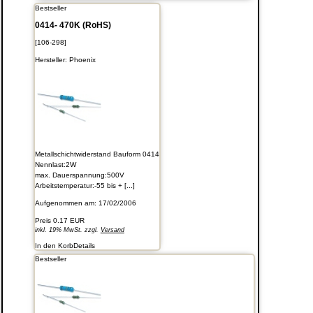
Bestseller
0414- 470K (RoHS)
[106-298]
Hersteller:
Phoenix
Metallschichtwiderstand Bauform 0414
Nennlast:2W
max. Dauerspannung:500V
Arbeitstemperatur:-55 bis + [...]
Aufgenommen am: 17/02/2006
Preis
0.17 EUR
inkl. 19% MwSt. zzgl.
Versand
In den Korb
Details
Bestseller