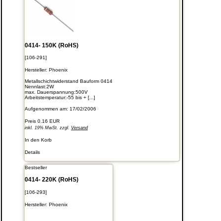
0414- 150K (RoHS)
[106-291]
Hersteller:
Phoenix
Metallschichtwiderstand Bauform 0414
Nennlast:2W
max. Dauerspannung:500V
Arbeitstemperatur:-55 bis + [...]
Aufgenommen am: 17/02/2006
Preis
0.16 EUR
inkl. 19% MwSt. zzgl.
Versand
In den Korb
Details
Bestseller
0414- 220K (RoHS)
[106-293]
Hersteller:
Phoenix