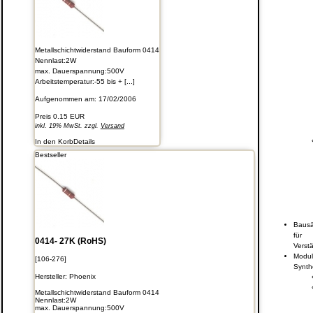
Metallschichtwiderstand Bauform 0414
Nennlast:2W
max. Dauerspannung:500V
Arbeitstemperatur:-55 bis + [...]
Aufgenommen am: 17/02/2006
Preis
0.15 EUR
inkl. 19% MwSt. zzgl.
Versand
In den Korb
Details
Bestseller
Bausä
für
0414- 27K (RoHS)
Verstä
Modul
[106-276]
Synth
Hersteller:
Phoenix
Metallschichtwiderstand Bauform 0414
Nennlast:2W
max. Dauerspannung:500V