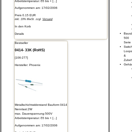
Arbeitstemperatur:-55 bis + [...]
Aufgenommen am: 17/02/2006
Preis
0.15 EUR
inkl. 19% MwSt. zzgl.
Versand
In den Korb
Bausä
Details
500
Serie
Bestseller
Switc
0414- 33K (RoHS)
Loop
&
[106-277]
Zube
Gehä
Hersteller:
Phoenix
Metallschichtwiderstand Bauform 0414
Nennlast:2W
max. Dauerspannung:500V
Arbeitstemperatur:-55 bis + [...]
Aufgenommen am: 17/02/2006