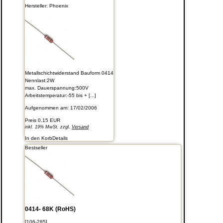
Hersteller:
Phoenix
Metallschichtwiderstand Bauform 0414
Nennlast:2W
max. Dauerspannung:500V
Arbeitstemperatur:-55 bis + [...]
Aufgenommen am: 17/02/2006
Preis
0.15 EUR
inkl. 19% MwSt. zzgl.
Versand
In den Korb
Details
Bestseller
0414- 68K (RoHS)
[106-285]