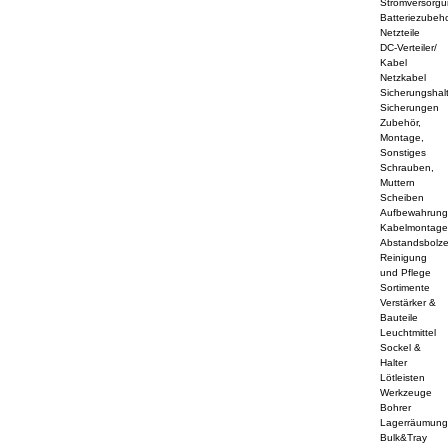
Stromversorg
Batteriezubeh
Netzteile
DC-Verteiler/
Kabel
Netzkabel
Sicherungshal
Sicherungen
Zubehör,
Montage,
Sonstiges
Schrauben,
Muttern
Scheiben
Aufbewahrun
Kabelmontag
Abstandsbolz
Reinigung
und Pflege
Sortimente
Verstärker &
Bauteile
Leuchtmittel
Sockel &
Halter
Lötleisten
Werkzeuge
Bohrer
Lagerräumun
Bulk&Tray