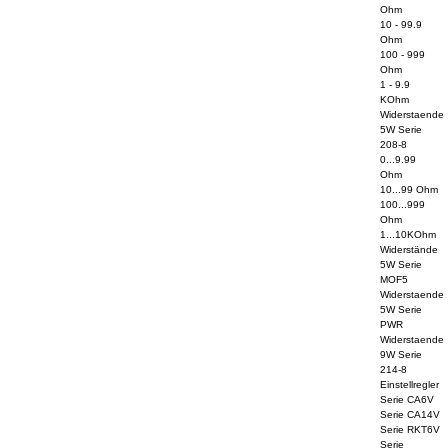
Ohm
10 - 99.9
Ohm
100 - 999
Ohm
1 - 9.9
KOhm
Widerstaende
5W Serie
208-8
0...9.99
Ohm
10...99 Ohm
100...999
Ohm
1...10KOhm
Widerstände
5W Serie
MOF5
Widerstaende
5W Serie
PWR
Widerstaende
9W Serie
214-8
Einstellregler
Serie CA6V
Serie CA14V
Serie RKT6V
Serie