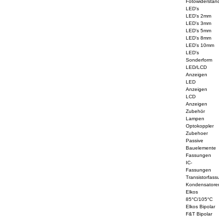
Fotowiderstän
LED's
LED's 2mm
LED's 3mm
LED's 5mm
LED's 8mm
LED's 10mm
LED's
Sonderform
LED/LCD
Anzeigen
LED
Anzeigen
LCD
Anzeigen
Zubehör
Lampen
Optokoppler
Zubehoer
Passive
Bauelemente
Fassungen
IC-
Fassungen
Transistorfass
Kondensatore
Elkos
85°C/105°C
Elkos Bipolar
F&T Bipolar