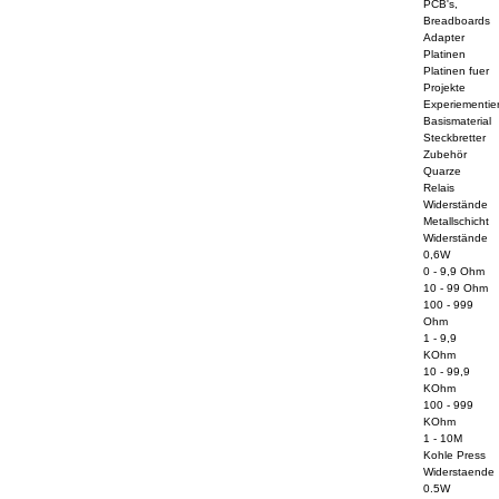
PCB's,
Breadboards
Adapter
Platinen
Platinen fuer
Projekte
Experiementier
Basismaterial
Steckbretter
Zubehör
Quarze
Relais
Widerstände
Metallschicht
Widerstände
0,6W
0 - 9,9 Ohm
10 - 99 Ohm
100 - 999
Ohm
1 - 9,9
KOhm
10 - 99,9
KOhm
100 - 999
KOhm
1 - 10M
Kohle Press
Widerstaende
0.5W