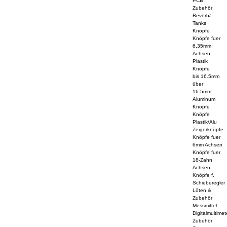
PCB
Zubehör
Reverb/
Tanks
Knöpfe
Knöpfe fuer
6,35mm
Achsen
Plastik
Knöpfe
bis 16.5mm
über
16.5mm
Aluminum
Knöpfe
Knöpfe
Plastik/Alu
Zeigerknöpfe
Knöpfe fuer
6mm Achsen
Knöpfe fuer
18-Zahn
Achsen
Knöpfe f.
Schieberegler
Löten &
Zubehör
Messmittel
Digitalmultimet
Zubehör