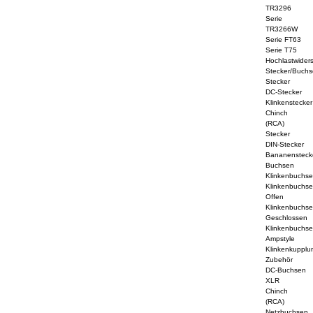
TR3296
Serie
TR3266W
Serie FT63
Serie T75
Hochlastwider
Stecker/Buchs
Stecker
DC-Stecker
Klinkenstecker
Chinch
(RCA)
Stecker
DIN-Stecker
Bananensteck
Buchsen
Klinkenbuchs
Klinkenbuchs
Offen
Klinkenbuchs
Geschlossen
Klinkenbuchs
Ampstyle
Klinkenkupplu
Zubehör
DC-Buchsen
XLR
Chinch
(RCA)
Netzbuchsen