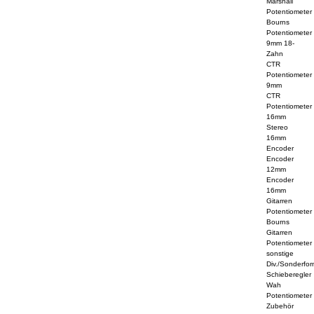
Marshall
Potentiometer
Bourns
Potentiometer
9mm 18-
Zahn
CTR
Potentiometer
9mm
CTR
Potentiometer
16mm
Stereo
16mm
Encoder
Encoder
12mm
Encoder
16mm
Gitarren
Potentiometer
Bourns
Gitarren
Potentiometer
sonstige
Div./Sonderfo
Schieberegler
Wah
Potentiometer
Zubehör