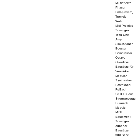
Multieffekte
Phaser
Hall (Reverb)
Tremolo
Wah
Midi Projekte
Sonstiges
Tech One
Amp
Simulationen
Booster
Compressor
Octave
Overdrive
Bausätze für
Verstärker
Modular
Synthesizer
Patchkabel
ReBach
CATCH Serie
Stromversorg
Eurorack
Module
MIDI
Equipment
Sonstiges
Zubehör
Bausätze
500 Serie