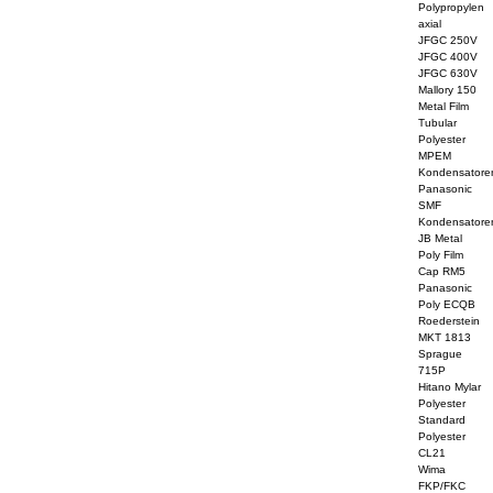
Polypropylen
axial
JFGC 250V
JFGC 400V
JFGC 630V
Mallory 150
Metal Film
Tubular
Polyester
MPEM
Kondensatore
Panasonic
SMF
Kondensatore
JB Metal
Poly Film
Cap RM5
Panasonic
Poly ECQB
Roederstein
MKT 1813
Sprague
715P
Hitano Mylar
Polyester
Standard
Polyester
CL21
Wima
FKP/FKC