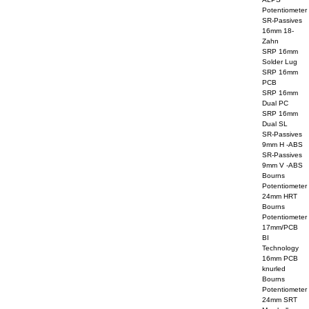
Potentiometer
SR-Passives
16mm 18-
Zahn
SRP 16mm
Solder Lug
SRP 16mm
PCB
SRP 16mm
Dual PC
SRP 16mm
Dual SL
SR-Passives
9mm H -ABS
SR-Passives
9mm V -ABS
Bourns
Potentiometer
24mm HRT
Bourns
Potentiometer
17mm/PCB
BI
Technology
16mm PCB
knurled
Bourns
Potentiometer
24mm SRT