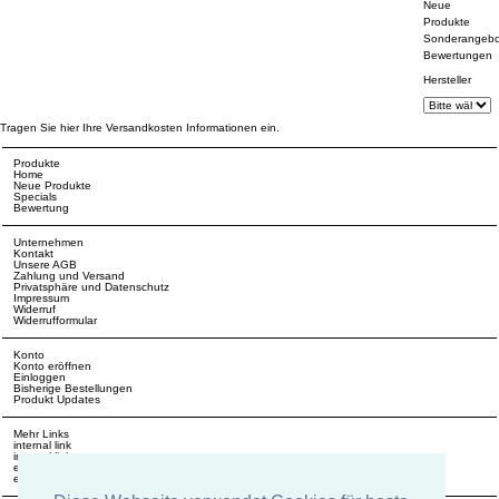
Neue
Produkte
Sonderangebo
Bewertungen
Hersteller
Tragen Sie hier Ihre Versandkosten Informationen ein.
Produkte
Home
Neue Produkte
Specials
Bewertung
Unternehmen
Kontakt
Unsere AGB
Zahlung und Versand
Privatsphäre und Datenschutz
Impressum
Widerruf
Widerrufformular
Konto
Konto eröffnen
Einloggen
Bisherige Bestellungen
Produkt Updates
Mehr Links
internal link
internal link
external link
external link