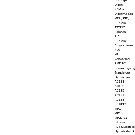
Sonstige
Digital
IC Mixed
Digital/Analog
MCU, PIC,
EEprom
ATTINY
ATmega
PIC
EEprom
Programmierte
IC's
NF-
Verstaerker
SMD-IC's
Spannungsreg
Transistoren
Germanium
AC123
AC122
AC125
AC121
AC128
EFT83C
MP14
MP16
MP20/21
Silizium
FET's/Mosfet's
Optoelektronik