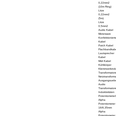
0,22mm2
(10m Ring)
Litze
0,22mm2
(5m)
Litze
0,5mm2
Audio Kabel
Meterware
Konfektioniert
Kabel
Patch Kabel
Flachbandkab
Lautsprecher
Kabel
Midi Kabel
Kühlkörper
Klemmverbind
Transformator
Netztransform
Ausgangsuebe
Audio
Transformator
Induktivitäten
Potentiometer
Alpha
Potentiometer
16/6,35mm
Alpha
Potentiometer