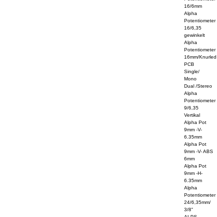
16/6mm
Alpha
Potentiometer
16/6,35
gewinkelt
Alpha
Potentiometer
16mm/Knurled
PCB
Single/
Mono
Dual /Stereo
Alpha
Potentiometer
9/6,35
Vertikal
Alpha Pot
9mm -V-
6.35mm
Alpha Pot
9mm -V- ABS
6mm
Alpha Pot
9mm -H-
6.35mm
Alpha
Potentiometer
24/6,35mm/
3/8"
ALPS