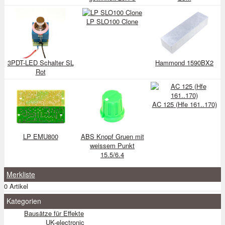
LP SLO100 Clone
3PDT-LED Schalter SL
Hammond 1590BX2
Rot
AC 125 (Hfe 161..170)
LP EMU800
ABS Knopf Gruen mit
weissem Punkt
15.5/6.4
Merkliste
0 Artikel
Kategorien
Bausätze für Effekte
UK-electronic