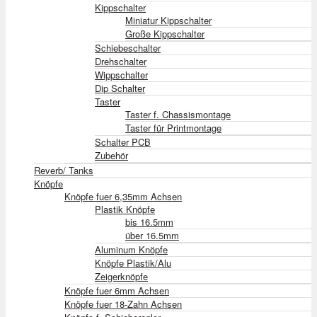
Kippschalter
Miniatur Kippschalter
Große Kippschalter
Schiebeschalter
Drehschalter
Wippschalter
Dip Schalter
Taster
Taster f. Chassismontage
Taster für Printmontage
Schalter PCB
Zubehör
Reverb/ Tanks
Knöpfe
Knöpfe fuer 6,35mm Achsen
Plastik Knöpfe
bis 16.5mm
über 16.5mm
Aluminum Knöpfe
Knöpfe Plastik/Alu
Zeigerknöpfe
Knöpfe fuer 6mm Achsen
Knöpfe fuer 18-Zahn Achsen