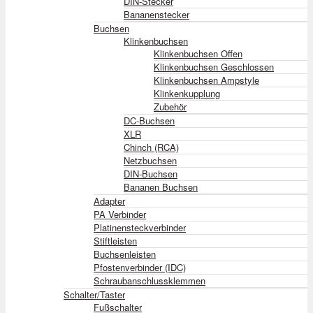
DIN-Stecker
Bananenstecker
Buchsen
Klinkenbuchsen
Klinkenbuchsen Offen
Klinkenbuchsen Geschlossen
Klinkenbuchsen Ampstyle
Klinkenkupplung
Zubehör
DC-Buchsen
XLR
Chinch (RCA)
Netzbuchsen
DIN-Buchsen
Bananen Buchsen
Adapter
PA Verbinder
Platinensteckverbinder
Stiftleisten
Buchsenleisten
Pfostenverbinder (IDC)
Schraubanschlussklemmen
Schalter/Taster
Fußschalter