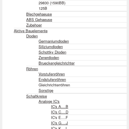
29830 (1590BB)
125B
Blechgehaeuse
ABS Gehaeuse
Zubehoer
Aktive Bauelemente
Dioden
Germaniumdioden
Siliziumdioden
Schottky Dioden
Zenerdioden
Brueckengleichrichter
Röhren
Vorstufenröhren
Endstufenröhren
Gleichrichterröhren
Sonstige
Schaltkreise
Analoge IC's
IC's A....B
IC's C....D
IC's E....F
IC's G....J
IC's K....L