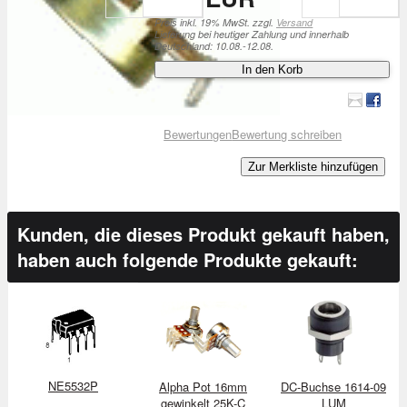
Preis inkl. 19% MwSt. zzgl.
Versand
Lieferung bei heutiger Zahlung und innerhalb
Deutschland: 10.08.-12.08.
In den Korb
Bewertungen
Bewertung schreiben
Zur Merkliste hinzufügen
Kunden, die dieses Produkt gekauft haben,
haben auch folgende Produkte gekauft:
NE5532P
Alpha Pot 16mm
DC-Buchse 1614-09
gewinkelt 25K-C
LUM