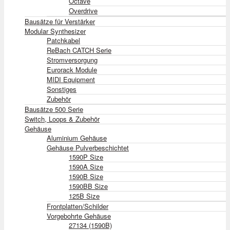
Octave
Overdrive
Bausätze für Verstärker
Modular Synthesizer
Patchkabel
ReBach CATCH Serie
Stromversorgung
Eurorack Module
MIDI Equipment
Sonstiges
Zubehör
Bausätze 500 Serie
Switch, Loops & Zubehör
Gehäuse
Aluminium Gehäuse
Gehäuse Pulverbeschichtet
1590P Size
1590A Size
1590B Size
1590BB Size
125B Size
Frontplatten/Schilder
Vorgebohrte Gehäuse
27134 (1590B)