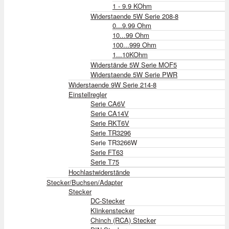
1 - 9.9 KOhm
Widerstaende 5W Serie 208-8
0...9.99 Ohm
10...99 Ohm
100...999 Ohm
1...10KOhm
Widerstände 5W Serie MOF5
Widerstaende 5W Serie PWR
Widerstaende 9W Serie 214-8
Einstellregler
Serie CA6V
Serie CA14V
Serie RKT6V
Serie TR3296
Serie TR3266W
Serie FT63
Serie T75
Hochlastwiderstände
Stecker/Buchsen/Adapter
Stecker
DC-Stecker
Klinkenstecker
Chinch (RCA) Stecker