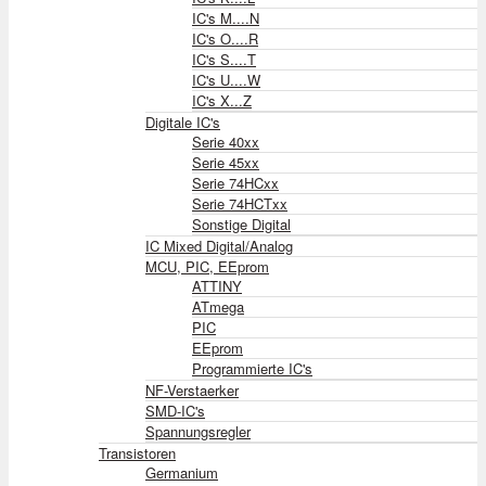
IC's M....N
IC's O....R
IC's S....T
IC's U....W
IC's X...Z
Digitale IC's
Serie 40xx
Serie 45xx
Serie 74HCxx
Serie 74HCTxx
Sonstige Digital
IC Mixed Digital/Analog
MCU, PIC, EEprom
ATTINY
ATmega
PIC
EEprom
Programmierte IC's
NF-Verstaerker
SMD-IC's
Spannungsregler
Transistoren
Germanium