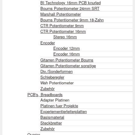
BI Technology 16mm PCB knurled
Bourns Potentiometer 24mm SRT
Marshall Potentiometer
Bourns Potentiometer 9mm 18-Zahn
CTR Potentiometer 9mm
CTR Potentiometer 16mm
Stereo 16mm
Encoder
Encoder 12mm
Encoder 16mm
Gitarren Potentiometer Bourns
Gitarren Potentiometer sonstige
Div./Sonderformen
Schieberegler
Wah Potentiometer
Zubehör
PCB's, Breadboards
Adapter Platinen
Platinen fuer Projekte
Experiementierleiterplatten
Basismaterial
Steckbretter
Zubehör
Quarze