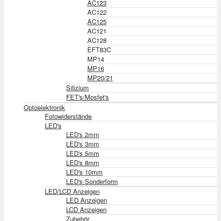
AC123
AC122
AC125
AC121
AC128
EFT83C
MP14
MP16
MP20/21
Silizium
FET's/Mosfet's
Optoelektronik
Fotowiderstände
LED's
LED's 2mm
LED's 3mm
LED's 5mm
LED's 8mm
LED's 10mm
LED's Sonderform
LED/LCD Anzeigen
LED Anzeigen
LCD Anzeigen
Zubehör