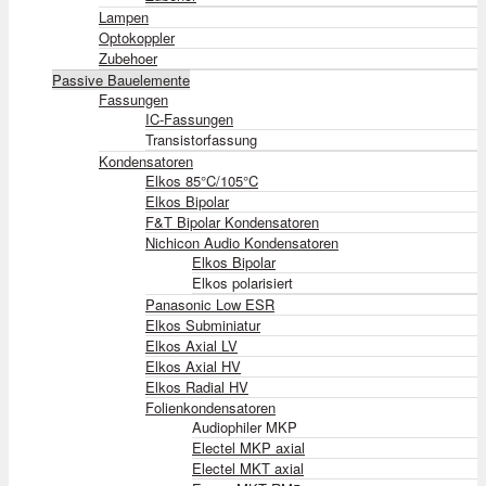
Lampen
Optokoppler
Zubehoer
Passive Bauelemente
Fassungen
IC-Fassungen
Transistorfassung
Kondensatoren
Elkos 85°C/105°C
Elkos Bipolar
F&T Bipolar Kondensatoren
Nichicon Audio Kondensatoren
Elkos Bipolar
Elkos polarisiert
Panasonic Low ESR
Elkos Subminiatur
Elkos Axial LV
Elkos Axial HV
Elkos Radial HV
Folienkondensatoren
Audiophiler MKP
Electel MKP axial
Electel MKT axial