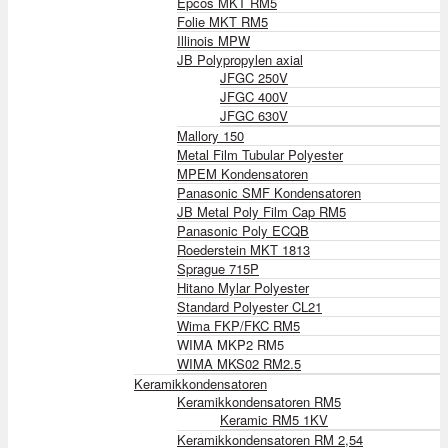
Epcos MKT RM5
Folie MKT RM5
Illinois MPW
JB Polypropylen axial
JFGC 250V
JFGC 400V
JFGC 630V
Mallory 150
Metal Film Tubular Polyester
MPEM Kondensatoren
Panasonic SMF Kondensatoren
JB Metal Poly Film Cap RM5
Panasonic Poly ECQB
Roederstein MKT 1813
Sprague 715P
Hitano Mylar Polyester
Standard Polyester CL21
Wima FKP/FKC RM5
WIMA MKP2 RM5
WIMA MKS02 RM2.5
Keramikkondensatoren
Keramikkondensatoren RM5
Keramic RM5 1KV
Keramikkondensatoren RM 2,54