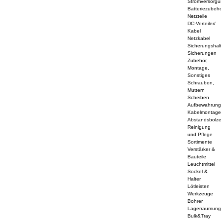
Stromversorg
Batteriezubeh
Netzteile
DC-Verteiler/
Kabel
Netzkabel
Sicherungshal
Sicherungen
Zubehör,
Montage,
Sonstiges
Schrauben,
Muttern
Scheiben
Aufbewahrun
Kabelmontag
Abstandsbolz
Reinigung
und Pflege
Sortimente
Verstärker &
Bauteile
Leuchtmittel
Sockel &
Halter
Lötleisten
Werkzeuge
Bohrer
Lagerräumun
Bulk&Tray