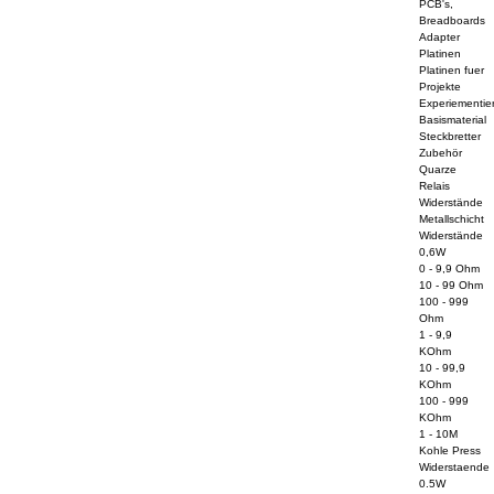
PCB's,
Breadboards
Adapter
Platinen
Platinen fuer
Projekte
Experiementier
Basismaterial
Steckbretter
Zubehör
Quarze
Relais
Widerstände
Metallschicht
Widerstände
0,6W
0 - 9,9 Ohm
10 - 99 Ohm
100 - 999
Ohm
1 - 9,9
KOhm
10 - 99,9
KOhm
100 - 999
KOhm
1 - 10M
Kohle Press
Widerstaende
0.5W