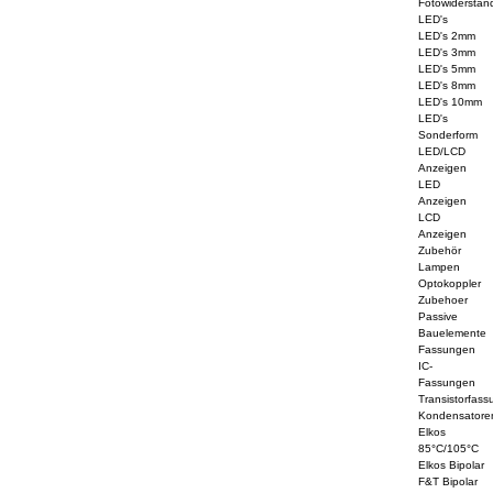
Fotowiderstän
LED's
LED's 2mm
LED's 3mm
LED's 5mm
LED's 8mm
LED's 10mm
LED's
Sonderform
LED/LCD
Anzeigen
LED
Anzeigen
LCD
Anzeigen
Zubehör
Lampen
Optokoppler
Zubehoer
Passive
Bauelemente
Fassungen
IC-
Fassungen
Transistorfass
Kondensatore
Elkos
85°C/105°C
Elkos Bipolar
F&T Bipolar