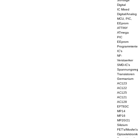
Sonstige
Digital
IC Mixed
Digital/Analog
MCU, PIC,
EEprom
ATTINY
ATmega
PIC
EEprom
Programmierte
IC's
NF-
Verstaerker
SMD-IC's
Spannungsreg
Transistoren
Germanium
AC123
AC122
AC125
AC121
AC128
EFT83C
MP14
MP16
MP20/21
Silizium
FET's/Mosfet's
Optoelektronik