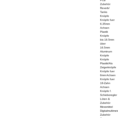
PCB
Zubehör
Reverb/
Tanks
Knöpfe
Knöpfe fuer
6,35mm
Achsen
Plastik
Knöpfe
bis 16.5mm
über
16.5mm
Aluminum
Knöpfe
Knöpfe
Plastik/Alu
Zeigerknöpfe
Knöpfe fuer
6mm Achsen
Knöpfe fuer
18-Zahn
Achsen
Knöpfe f.
Schieberegler
Löten &
Zubehör
Messmittel
Digitalmultimet
Zubehör