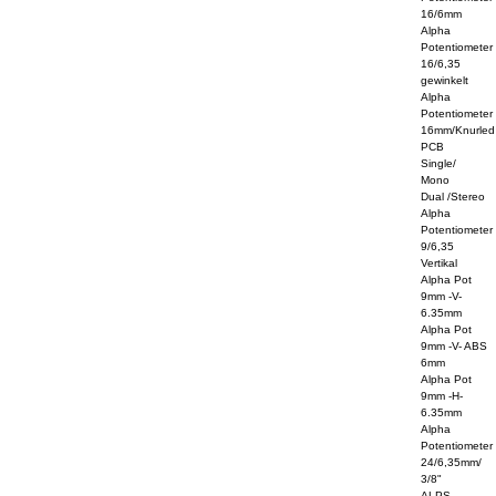
16/6mm
Alpha
Potentiometer
16/6,35
gewinkelt
Alpha
Potentiometer
16mm/Knurled
PCB
Single/
Mono
Dual /Stereo
Alpha
Potentiometer
9/6,35
Vertikal
Alpha Pot
9mm -V-
6.35mm
Alpha Pot
9mm -V- ABS
6mm
Alpha Pot
9mm -H-
6.35mm
Alpha
Potentiometer
24/6,35mm/
3/8"
ALPS