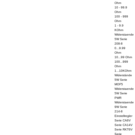
Ohm
10 - 99.9
Ohm
100 - 999
Ohm
1 - 9.9
KOhm
Widerstaende
5W Serie
208-8
0...9.99
Ohm
10...99 Ohm
100...999
Ohm
1...10KOhm
Widerstände
5W Serie
MOF5
Widerstaende
5W Serie
PWR
Widerstaende
9W Serie
214-8
Einstellregler
Serie CA6V
Serie CA14V
Serie RKT6V
Serie