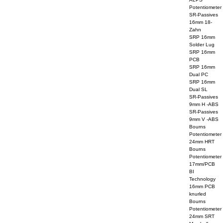
Potentiometer
SR-Passives
16mm 18-
Zahn
SRP 16mm
Solder Lug
SRP 16mm
PCB
SRP 16mm
Dual PC
SRP 16mm
Dual SL
SR-Passives
9mm H -ABS
SR-Passives
9mm V -ABS
Bourns
Potentiometer
24mm HRT
Bourns
Potentiometer
17mm/PCB
BI
Technology
16mm PCB
knurled
Bourns
Potentiometer
24mm SRT