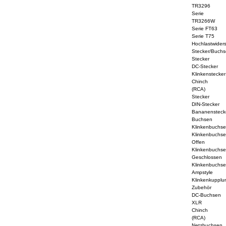
TR3296
Serie
TR3266W
Serie FT63
Serie T75
Hochlastwider
Stecker/Buchs
Stecker
DC-Stecker
Klinkenstecker
Chinch
(RCA)
Stecker
DIN-Stecker
Bananensteck
Buchsen
Klinkenbuchs
Klinkenbuchs
Offen
Klinkenbuchs
Geschlossen
Klinkenbuchs
Ampstyle
Klinkenkupplu
Zubehör
DC-Buchsen
XLR
Chinch
(RCA)
Netzbuchsen