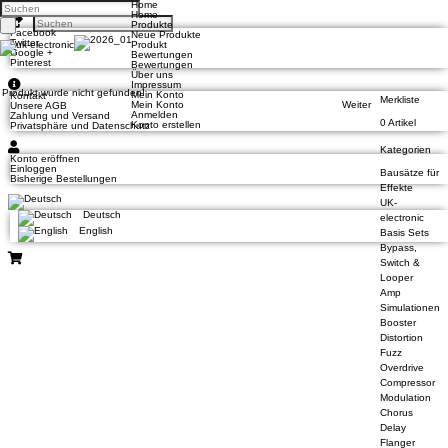
Home
Home
Produkte
Facebook
Neue Produkte
Twitter
Produkt
Google +
Bewertungen
Pinterest
Bewertungen
Über uns
Impressum
Produkt wurde nicht gefunden!
Mein Konto
Kontakt
Merkliste
Mein Konto
Weiter
Unsere AGB
Anmelden
Zahlung und Versand
0 Artikel
Konto erstellen
Privatsphäre und Datenschutz
Kategorien
Konto eröffnen
Einloggen
Bausätze für
Bisherige Bestellungen
Effekte
UK-
Deutsch
electronic
English
Basis Sets
Bypass,
Switch &
Looper
Amp
Simulationen
Booster
Distortion
Fuzz
Overdrive
Compressor
Modulation
Chorus
Delay
Flanger