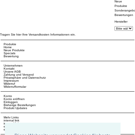
Neue
Produkte
Sonderangebo
Bewertungen
Hersteller
Tragen Sie hier Ihre Versandkosten Informationen ein.
Produkte
Home
Neue Produkte
Specials
Bewertung
Unternehmen
Kontakt
Unsere AGB
Zahlung und Versand
Privatsphäre und Datenschutz
Impressum
Widerruf
Widerrufformular
Konto
Konto eröffnen
Einloggen
Bisherige Bestellungen
Produkt Updates
Mehr Links
internal link
internal link
external link
external link