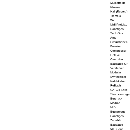
Multieffekte
Phaser
Hall (Reverb)
Tremolo
Wah
Midi Projekte
Sonstiges
Tech One
Amp
Simulationen
Booster
Compressor
Octave
Overdrive
Bausätze für
Verstärker
Modular
Synthesizer
Patchkabel
ReBach
CATCH Serie
Stromversorg
Eurorack
Module
MIDI
Equipment
Sonstiges
Zubehör
Bausätze
500 Serie