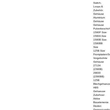
Switch,
Loops &
Zubehör
Gehäuse
Aluminium
Gehäuse
Gehäuse
Pulverbeschich
1590P Size
1590A Size
1590B Size
1590BB
Size
125B Size
Frontplatten/S
Vorgebohrte
Gehäuse
27134
(1590B)
29830
(1590BB)
125B
Blechgehaeus
ABS
Gehaeuse
Zubehoer
Aktive
Bauelemente
Dioden
Germaniumdi