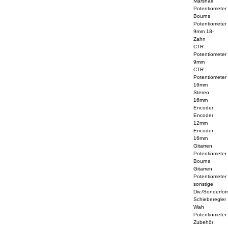
Marshall
Potentiometer
Bourns
Potentiometer
9mm 18-
Zahn
CTR
Potentiometer
9mm
CTR
Potentiometer
16mm
Stereo
16mm
Encoder
Encoder
12mm
Encoder
16mm
Gitarren
Potentiometer
Bourns
Gitarren
Potentiometer
sonstige
Div./Sonderfo
Schieberegler
Wah
Potentiometer
Zubehör