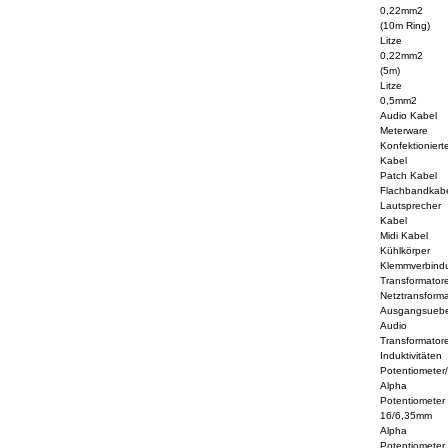
0,22mm2
(10m Ring)
Litze
0,22mm2
(5m)
Litze
0,5mm2
Audio Kabel
Meterware
Konfektioniert
Kabel
Patch Kabel
Flachbandkab
Lautsprecher
Kabel
Midi Kabel
Kühlkörper
Klemmverbind
Transformator
Netztransform
Ausgangsuebe
Audio
Transformator
Induktivitäten
Potentiometer
Alpha
Potentiometer
16/6,35mm
Alpha
Potentiometer