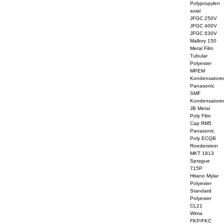
Polypropylen
axial
JFGC 250V
JFGC 400V
JFGC 630V
Mallory 150
Metal Film
Tubular
Polyester
MPEM
Kondensatore
Panasonic
SMF
Kondensatore
JB Metal
Poly Film
Cap RM5
Panasonic
Poly ECQB
Roederstein
MKT 1813
Sprague
715P
Hitano Mylar
Polyester
Standard
Polyester
CL21
Wima
FKP/FKC