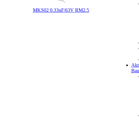
MKS02 0.33uF/63V RM2.5
Akt
Bau