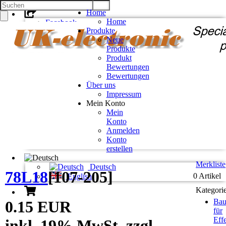
Home
Home
Facebook
Produkte
Twitter
Neue
Google +
Produkte
Pinterest
Produkt
Bewertungen
Kontakt
Bewertungen
Unsere AGB
Über uns
Zahlung und Versand
Impressum
Privatsphäre und Datenschutz
Mein Konto
Mein
Konto
Konto eröffnen
Anmelden
Einloggen
Konto
Bisherige Bestellungen
erstellen
Merkliste
Deutsch
78L18
[
107-205
]
0 Artikel
English
Kategori
Bau
0.15 EUR
für
Eff
inkl. 19% MwSt. zzgl.