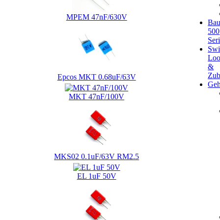
MPEM 47nF/630V
Bau
500
Ser
Swi
Loo
&
Zub
Epcos MKT 0.68uF/63V
Geh
MKT 47nF/100V
MKS02 0.1uF/63V RM2.5
EL 1uF 50V