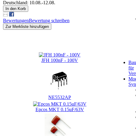
Deutschland: 10.08.-12.08.
In den Korb
Bewertungen
Bewertung schreiben
Zur Merkliste hinzufügen
Kunden, die dieses Produkt gekauft haben, haben auch
folgende Produkte gekauft:
JFH 100nF - 100V
Bau
für
Ver
Mod
Syn
NE5532AP
Epcos MKT 0.15uF/63V