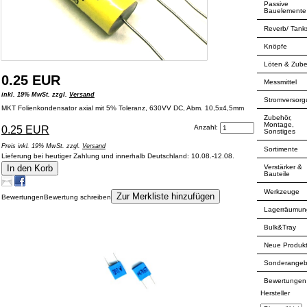
Passive
Bauelemente
Reverb/ Tank
Knöpfe
Löten & Zub
0.25 EUR
Messmittel
inkl. 19% MwSt. zzgl.
Versand
Stromversor
MKT Folienkondensator axial mit 5% Toleranz, 630VV DC, Abm. 10,5x4,5mm
Zubehör,
Montage,
Anzahl:
0.25 EUR
Sonstiges
Preis inkl. 19% MwSt. zzgl.
Versand
Sortimente
Lieferung bei heutiger Zahlung und innerhalb Deutschland: 10.08.-12.08.
Verstärker &
In den Korb
Bauteile
Werkzeuge
Zur Merkliste hinzufügen
Bewertungen
Bewertung schreiben
Lagerräumun
Kunden, die dieses Produkt gekauft haben, haben auch folgende Produkte
Bulk&Tray
gekauft:
Neue Produk
Sonderangeb
Bewertungen
Hersteller