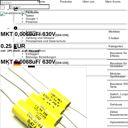
Home
Produkte
Über uns
Mein Konto
Facebook
Twitter
Google +
Pinterest
Kontakt
Merkliste
MKT 0,0068uF/ 630V
Unsere AGB
[
104-134
]
Zahlung und Versand
0 Artikel
Privatsphäre und Datenschutz
0.25 EUR
Kategorien
Konto eröffnen
inkl. 19% MwSt. zzgl.
Versand
Bausätze für
Einloggen
Effekte
Bisherige Bestellungen
MKT 0,0068uF/ 630V
[
104-134
]
Bausätze für
Verstärker
Deutsch
Modular
English
Synthesizer
Bausätze 50
Serie
Switch, Loop
Zubehör
Gehäuse
Aktive
Bauelemente
Optoelektroni