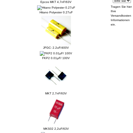
Epcos MKT 4,7nF/63V
Tragen Sie hier
Ihre
Hitano Polyester 0.27uF
Versandkosten
Informationen
ein.
JFGC- 2.2uF/400V
FKP2 0.01µF/ 100V
MKT 2,7nF/63V
MKS02 2,2uF/63V