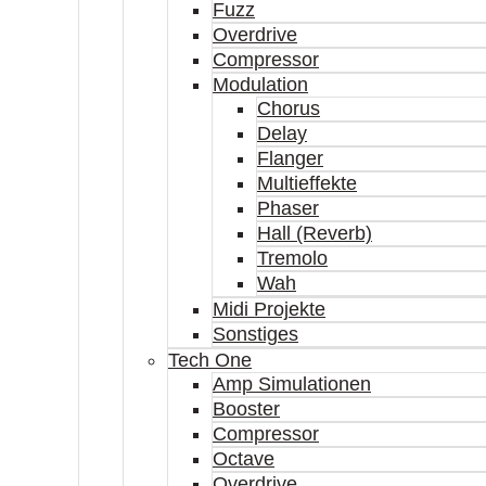
Fuzz
Overdrive
Compressor
Modulation
Chorus
Delay
Flanger
Multieffekte
Phaser
Hall (Reverb)
Tremolo
Wah
Midi Projekte
Sonstiges
Tech One
Amp Simulationen
Booster
Compressor
Octave
Overdrive