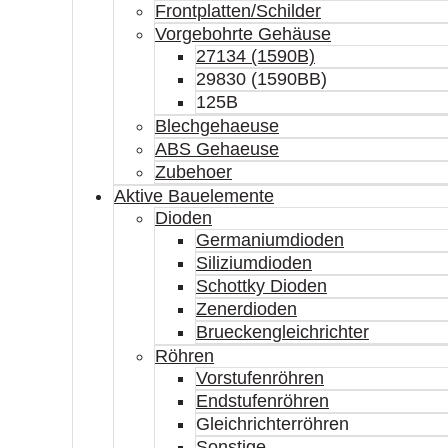
Frontplatten/Schilder
Vorgebohrte Gehäuse
27134 (1590B)
29830 (1590BB)
125B
Blechgehaeuse
ABS Gehaeuse
Zubehoer
Aktive Bauelemente
Dioden
Germaniumdioden
Siliziumdioden
Schottky Dioden
Zenerdioden
Brueckengleichrichter
Röhren
Vorstufenröhren
Endstufenröhren
Gleichrichterröhren
Sonstige