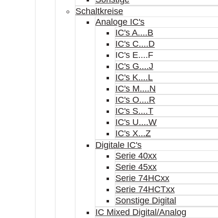
Schaltkreise
Analoge IC's
IC's A....B
IC's C....D
IC's E....F
IC's G....J
IC's K....L
IC's M....N
IC's O....R
IC's S....T
IC's U....W
IC's X...Z
Digitale IC's
Serie 40xx
Serie 45xx
Serie 74HCxx
Serie 74HCTxx
Sonstige Digital
IC Mixed Digital/Analog