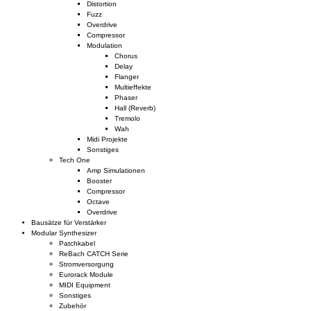
Distortion
Fuzz
Overdrive
Compressor
Modulation
Chorus
Delay
Flanger
Multieffekte
Phaser
Hall (Reverb)
Tremolo
Wah
Midi Projekte
Sonstiges
Tech One
Amp Simulationen
Booster
Compressor
Octave
Overdrive
Bausätze für Verstärker
Modular Synthesizer
Patchkabel
ReBach CATCH Serie
Stromversorgung
Eurorack Module
MIDI Equipment
Sonstiges
Zubehör