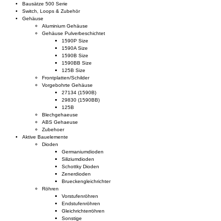
Bausätze 500 Serie
Switch, Loops & Zubehör
Gehäuse
Aluminium Gehäuse
Gehäuse Pulverbeschichtet
1590P Size
1590A Size
1590B Size
1590BB Size
125B Size
Frontplatten/Schilder
Vorgebohrte Gehäuse
27134 (1590B)
29830 (1590BB)
125B
Blechgehaeuse
ABS Gehaeuse
Zubehoer
Aktive Bauelemente
Dioden
Germaniumdioden
Siliziumdioden
Schottky Dioden
Zenerdioden
Brueckengleichrichter
Röhren
Vorstufenröhren
Endstufenröhren
Gleichrichterröhren
Sonstige