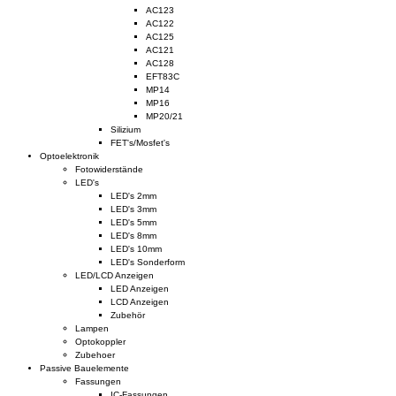
AC123
AC122
AC125
AC121
AC128
EFT83C
MP14
MP16
MP20/21
Silizium
FET's/Mosfet's
Optoelektronik
Fotowiderstände
LED's
LED's 2mm
LED's 3mm
LED's 5mm
LED's 8mm
LED's 10mm
LED's Sonderform
LED/LCD Anzeigen
LED Anzeigen
LCD Anzeigen
Zubehör
Lampen
Optokoppler
Zubehoer
Passive Bauelemente
Fassungen
IC-Fassungen