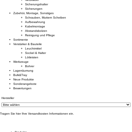
Sicherungshalter
Sicherungen
Zubehör, Montage, Sonstiges
Schrauben, Muttern Scheiben
Aufbewahrung
Kabelmontage
Abstandsbolzen
Reinigung und Pflege
Sortimente
Verstärker & Bauteile
Leuchtmittel
Sockel & Halter
Lötleisten
Werkzeuge
Bohrer
Lagerräumung
Bulk&Tray
Neue Produkte
Sonderangebote
Bewertungen
Hersteller
Tragen Sie hier Ihre Versandkosten Informationen ein.