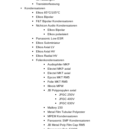
Transistorfassung
Kondensatoren
Elkos 85°C/105°C
Elkos Bipolar
F&T Bipolar Kondensatoren
Nichicon Audio Kondensatoren
Elkos Bipolar
Elkos polarisiert
Panasonic Low ESR
Elkos Subminiatur
Elkos Axial LV
Elkos Axial HV
Elkos Radial HV
Folienkondensatoren
Audiophiler MKP
Electel MKP axial
Electel MKT axial
Epcos MKT RM5
Folie MKT RM5
Illinois MPW
JB Polypropylen axial
JFGC 250V
JFGC 400V
JFGC 630V
Mallory 150
Metal Film Tubular Polyester
MPEM Kondensatoren
Panasonic SMF Kondensatoren
JB Metal Poly Film Cap RM5