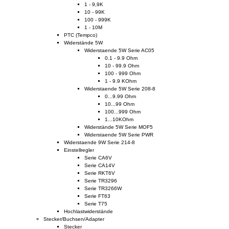
1 - 9,9K
10 - 99K
100 - 999K
1 - 10M
PTC (Tempco)
Widerstände 5W
Widerstaende 5W Serie AC05
0.1 - 9.9 Ohm
10 - 99.9 Ohm
100 - 999 Ohm
1 - 9.9 KOhm
Widerstaende 5W Serie 208-8
0...9.99 Ohm
10...99 Ohm
100...999 Ohm
1...10KOhm
Widerstände 5W Serie MOF5
Widerstaende 5W Serie PWR
Widerstaende 9W Serie 214-8
Einstellregler
Serie CA6V
Serie CA14V
Serie RKT6V
Serie TR3296
Serie TR3266W
Serie FT63
Serie T75
Hochlastwiderstände
Stecker/Buchsen/Adapter
Stecker