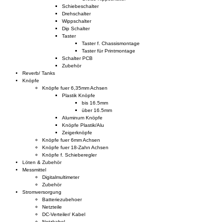
Schiebeschalter
Drehschalter
Wippschalter
Dip Schalter
Taster
Taster f. Chassismontage
Taster für Printmontage
Schalter PCB
Zubehör
Reverb/ Tanks
Knöpfe
Knöpfe fuer 6,35mm Achsen
Plastik Knöpfe
bis 16.5mm
über 16.5mm
Aluminum Knöpfe
Knöpfe Plastik/Alu
Zeigerknöpfe
Knöpfe fuer 6mm Achsen
Knöpfe fuer 18-Zahn Achsen
Knöpfe f. Schieberegler
Löten & Zubehör
Messmittel
Digitalmultimeter
Zubehör
Stromversorgung
Batteriezubehoer
Netzteile
DC-Verteiler/ Kabel
Netzkabel