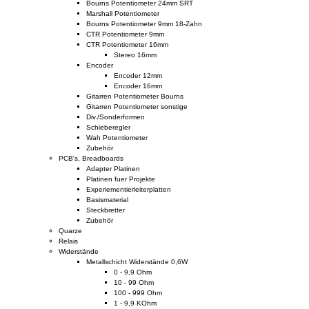
Bourns Potentiometer 24mm SRT
Marshall Potentiometer
Bourns Potentiometer 9mm 18-Zahn
CTR Potentiometer 9mm
CTR Potentiometer 16mm
Stereo 16mm
Encoder
Encoder 12mm
Encoder 16mm
Gitarren Potentiometer Bourns
Gitarren Potentiometer sonstige
Div./Sonderformen
Schieberegler
Wah Potentiometer
Zubehör
PCB's, Breadboards
Adapter Platinen
Platinen fuer Projekte
Experiementierleiterplatten
Basismaterial
Steckbretter
Zubehör
Quarze
Relais
Widerstände
Metallschicht Widerstände 0,6W
0 - 9,9 Ohm
10 - 99 Ohm
100 - 999 Ohm
1 - 9,9 KOhm