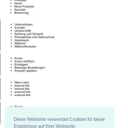
Produkte
Home
Neue Produkte
Specials
Bewertung
Unternehmen
Kontakt
Unsere AGB
Zahlung und Versand
Privatsphäre und Datenschutz
Impressum
Widerruf
Widerrufformular
Konto
Konto eröffnen
Einloggen
Bisherige Bestellungen
Produkt Updates
Mehr Links
internal link
internal link
external link
external link
Social
Facebook
Twitter
Google +
Diese Webseite verwendet Cookies für beste
Pinterest
Ergebnisse auf ihrer Webseite.