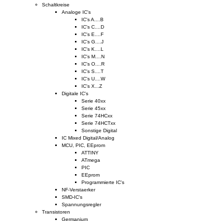
Schaltkreise
Analoge IC's
IC's A....B
IC's C....D
IC's E....F
IC's G....J
IC's K....L
IC's M....N
IC's O....R
IC's S....T
IC's U....W
IC's X...Z
Digitale IC's
Serie 40xx
Serie 45xx
Serie 74HCxx
Serie 74HCTxx
Sonstige Digital
IC Mixed Digital/Analog
MCU, PIC, EEprom
ATTINY
ATmega
PIC
EEprom
Programmierte IC's
NF-Verstaerker
SMD-IC's
Spannungsregler
Transistoren
Germanium