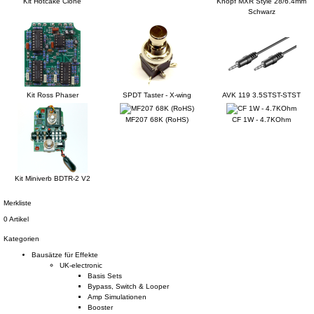
Kit Hotcake Clone
Knopf MXR Style 28/6.4mm
Schwarz
Kit Ross Phaser
SPDT Taster - X-wing
AVK 119 3.5STST-STST
MF207 68K (RoHS)
CF 1W - 4.7KOhm
Kit Miniverb BDTR-2 V2
Merkliste
0 Artikel
Kategorien
Bausätze für Effekte
UK-electronic
Basis Sets
Bypass, Switch & Looper
Amp Simulationen
Booster