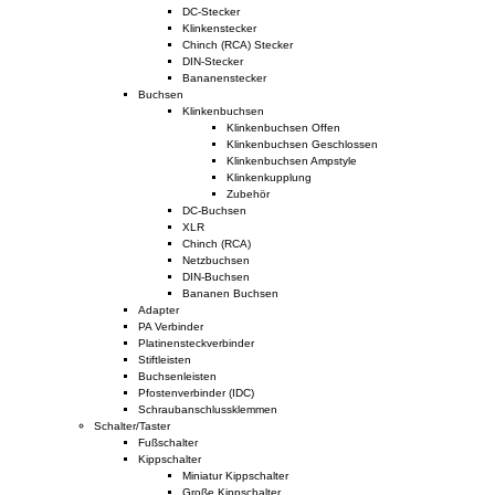
DC-Stecker
Klinkenstecker
Chinch (RCA) Stecker
DIN-Stecker
Bananenstecker
Buchsen
Klinkenbuchsen
Klinkenbuchsen Offen
Klinkenbuchsen Geschlossen
Klinkenbuchsen Ampstyle
Klinkenkupplung
Zubehör
DC-Buchsen
XLR
Chinch (RCA)
Netzbuchsen
DIN-Buchsen
Bananen Buchsen
Adapter
PA Verbinder
Platinensteckverbinder
Stiftleisten
Buchsenleisten
Pfostenverbinder (IDC)
Schraubanschlussklemmen
Schalter/Taster
Fußschalter
Kippschalter
Miniatur Kippschalter
Große Kippschalter