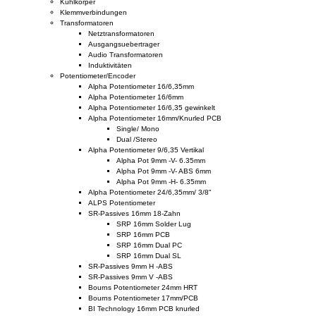
Kühlkörper
Klemmverbindungen
Transformatoren
Netztransformatoren
Ausgangsuebertrager
Audio Transformatoren
Induktivitäten
Potentiometer/Encoder
Alpha Potentiometer 16/6,35mm
Alpha Potentiometer 16/6mm
Alpha Potentiometer 16/6,35 gewinkelt
Alpha Potentiometer 16mm/Knurled PCB
Single/ Mono
Dual /Stereo
Alpha Potentiometer 9/6,35 Vertikal
Alpha Pot 9mm -V- 6.35mm
Alpha Pot 9mm -V- ABS 6mm
Alpha Pot 9mm -H- 6.35mm
Alpha Potentiometer 24/6,35mm/ 3/8"
ALPS Potentiometer
SR-Passives 16mm 18-Zahn
SRP 16mm Solder Lug
SRP 16mm PCB
SRP 16mm Dual PC
SRP 16mm Dual SL
SR-Passives 9mm H -ABS
SR-Passives 9mm V -ABS
Bourns Potentiometer 24mm HRT
Bourns Potentiometer 17mm/PCB
BI Technology 16mm PCB knurled