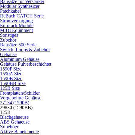
Bausätze für Verstärker
Modular Synthesizer
Patchkabel
ReBach CATCH Serie
Stromversorgung
Eurorack Module
MIDI Equipment
Sonstiges
Zubehör
Bausätze 500 Serie
Switch, Loops & Zubehör
Gehäuse
Aluminium Gehäuse
Gehäuse Pulverbeschichtet
1590P Size
1590A Size
1590B Size
1590BB Size
125B Size
Frontplatten/Schilder
Vorgebohrte Gehäuse
27134 (1590B)
29830 (1590BB)
125B
Blechgehaeuse
ABS Gehaeuse
Zubehoer
Aktive Bauelemente