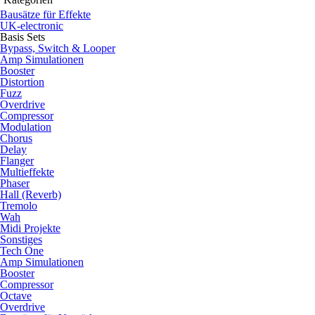
Bausätze für Effekte
UK-electronic
Basis Sets
Bypass, Switch & Looper
Amp Simulationen
Booster
Distortion
Fuzz
Overdrive
Compressor
Modulation
Chorus
Delay
Flanger
Multieffekte
Phaser
Hall (Reverb)
Tremolo
Wah
Midi Projekte
Sonstiges
Tech One
Amp Simulationen
Booster
Compressor
Octave
Overdrive