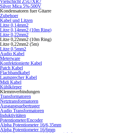
Vielschicht Z5U/XR7
Silver Mica 5%-500V
Kondensatoren fuer Gitarre
Zubehoer
Kabel und Litzen
Litze 0,14mm2
Litze 0,14mm2 (10m Ring)
Litze 0,22mm2
Litze 0,22mm2 (10m Ring)
Litze 0,22mm2 (5m)
Litze 0,5mm2
Audio Kabel
Meterware
Konfektionierte Kabel
Patch Kabel
Flachbandkabel
Lautsprecher Kabel
Midi Kabel
Kühlkörper
Klemmverbindungen
Transformatoren
Netztransformatoren
Ausgangsuebertrager
Audio Transformatoren
Induktivitäten
Potentiometer/Encoder
Alpha Potentiometer 16/6,35mm
Alpha Potentiometer 16/6mm