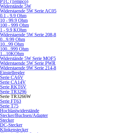
PTC (Tempco)
Widerstände 5W
Widerstaende 5W Serie AC05
0.1 - 9.9 Ohm
10 - 99.9 Ohm
100 - 999 Ohm
1 - 9.9 KOhm
Widerstaende 5W Serie 208-8
0...9.99 Ohm
10...99 Ohm
100...999 Ohm
1...10KOhm
Widerstände 5W Serie MOF5
Widerstaende 5W Serie PWR
Widerstaende 9W Serie 214-8
Einstellregler
Serie CA6V
Serie CA14V
Serie RKT6V
Serie TR3296
Serie TR3266W
Serie FT63
Serie T75
Hochlastwiderstände
Stecker/Buchsen/Adapter
Stecker
DC-Stecker
Klinkenstecker