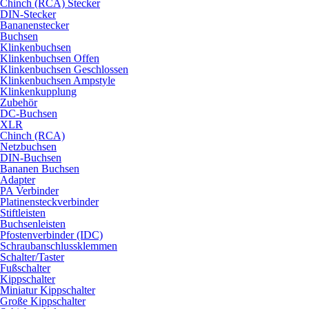
Chinch (RCA) Stecker
DIN-Stecker
Bananenstecker
Buchsen
Klinkenbuchsen
Klinkenbuchsen Offen
Klinkenbuchsen Geschlossen
Klinkenbuchsen Ampstyle
Klinkenkupplung
Zubehör
DC-Buchsen
XLR
Chinch (RCA)
Netzbuchsen
DIN-Buchsen
Bananen Buchsen
Adapter
PA Verbinder
Platinensteckverbinder
Stiftleisten
Buchsenleisten
Pfostenverbinder (IDC)
Schraubanschlussklemmen
Schalter/Taster
Fußschalter
Kippschalter
Miniatur Kippschalter
Große Kippschalter