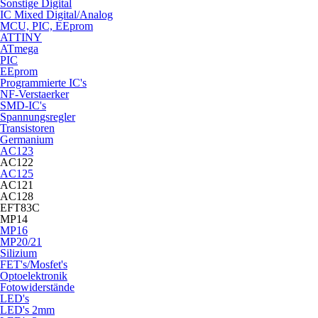
Sonstige Digital
IC Mixed Digital/Analog
MCU, PIC, EEprom
ATTINY
ATmega
PIC
EEprom
Programmierte IC's
NF-Verstaerker
SMD-IC's
Spannungsregler
Transistoren
Germanium
AC123
AC122
AC125
AC121
AC128
EFT83C
MP14
MP16
MP20/21
Silizium
FET's/Mosfet's
Optoelektronik
Fotowiderstände
LED's
LED's 2mm