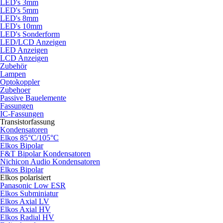
LED's 3mm
LED's 5mm
LED's 8mm
LED's 10mm
LED's Sonderform
LED/LCD Anzeigen
LED Anzeigen
LCD Anzeigen
Zubehör
Lampen
Optokoppler
Zubehoer
Passive Bauelemente
Fassungen
IC-Fassungen
Transistorfassung
Kondensatoren
Elkos 85°C/105°C
Elkos Bipolar
F&T Bipolar Kondensatoren
Nichicon Audio Kondensatoren
Elkos Bipolar
Elkos polarisiert
Panasonic Low ESR
Elkos Subminiatur
Elkos Axial LV
Elkos Axial HV
Elkos Radial HV