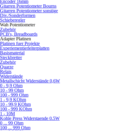
Encoder 16mm
Gitarren Potentiometer Bourns
Gitarren Potentiometer sonstige
Div./Sonderformen
Schieberegler
Wah Potentiometer
Zubehör
PCB's, Breadboards
Adapter Platinen
Platinen fuer Projekte
Experiementierleiterplatten
Basismaterial
Steckbretter
Zubehör
Quarze
Relais
Widerstände
Metallschicht Widerstände 0,6W
0 - 9,9 Ohm
10 - 99 Ohm
100 - 999 Ohm
1 - 9,9 KOhm
10 - 99,9 KOhm
100 - 999 KOhm
1 - 10M
Kohle Press Widerstaende 0.5W
0 ... 99 Ohm
100 ... 999 Ohm