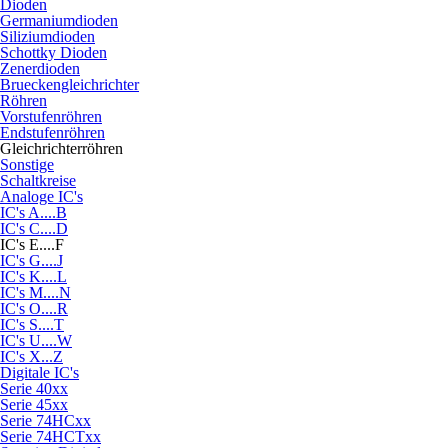
Dioden
Germaniumdioden
Siliziumdioden
Schottky Dioden
Zenerdioden
Brueckengleichrichter
Röhren
Vorstufenröhren
Endstufenröhren
Gleichrichterröhren
Sonstige
Schaltkreise
Analoge IC's
IC's A....B
IC's C....D
IC's E....F
IC's G....J
IC's K....L
IC's M....N
IC's O....R
IC's S....T
IC's U....W
IC's X...Z
Digitale IC's
Serie 40xx
Serie 45xx
Serie 74HCxx
Serie 74HCTxx