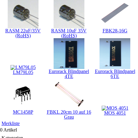
RASM 22uF/35V
RASM 10uF 35V
FBK28-16G
(RoHS)
(RoHS)
Eurorack Blindpanel
Eurorack Blindpanel
LM79L05
4TE
6TE
MC1458P
FBKL 20cm 10 auf 16
MOS 4051
Grau
Merkliste
0 Artikel
Kategorien