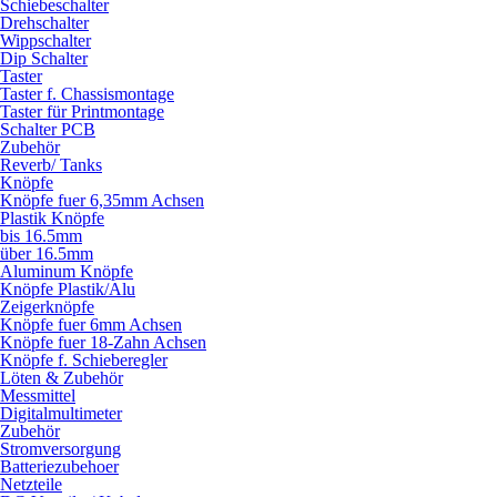
Schiebeschalter
Drehschalter
Wippschalter
Dip Schalter
Taster
Taster f. Chassismontage
Taster für Printmontage
Schalter PCB
Zubehör
Reverb/ Tanks
Knöpfe
Knöpfe fuer 6,35mm Achsen
Plastik Knöpfe
bis 16.5mm
über 16.5mm
Aluminum Knöpfe
Knöpfe Plastik/Alu
Zeigerknöpfe
Knöpfe fuer 6mm Achsen
Knöpfe fuer 18-Zahn Achsen
Knöpfe f. Schieberegler
Löten & Zubehör
Messmittel
Digitalmultimeter
Zubehör
Stromversorgung
Batteriezubehoer
Netzteile