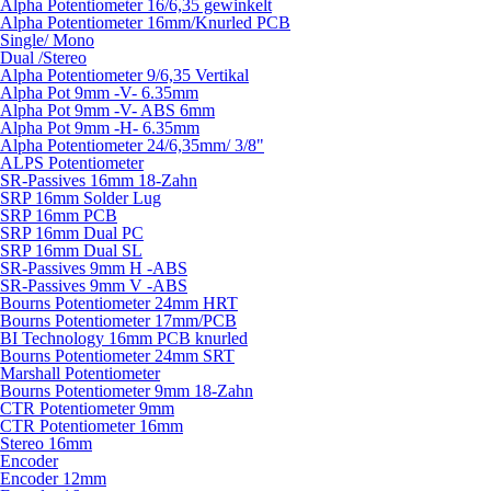
Alpha Potentiometer 16/6,35 gewinkelt
Alpha Potentiometer 16mm/Knurled PCB
Single/ Mono
Dual /Stereo
Alpha Potentiometer 9/6,35 Vertikal
Alpha Pot 9mm -V- 6.35mm
Alpha Pot 9mm -V- ABS 6mm
Alpha Pot 9mm -H- 6.35mm
Alpha Potentiometer 24/6,35mm/ 3/8"
ALPS Potentiometer
SR-Passives 16mm 18-Zahn
SRP 16mm Solder Lug
SRP 16mm PCB
SRP 16mm Dual PC
SRP 16mm Dual SL
SR-Passives 9mm H -ABS
SR-Passives 9mm V -ABS
Bourns Potentiometer 24mm HRT
Bourns Potentiometer 17mm/PCB
BI Technology 16mm PCB knurled
Bourns Potentiometer 24mm SRT
Marshall Potentiometer
Bourns Potentiometer 9mm 18-Zahn
CTR Potentiometer 9mm
CTR Potentiometer 16mm
Stereo 16mm
Encoder
Encoder 12mm