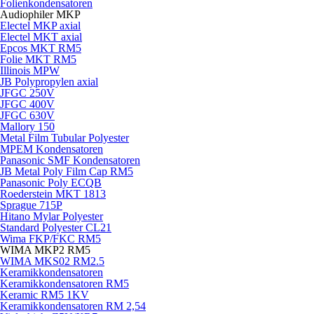
Folienkondensatoren
Audiophiler MKP
Electel MKP axial
Electel MKT axial
Epcos MKT RM5
Folie MKT RM5
Illinois MPW
JB Polypropylen axial
JFGC 250V
JFGC 400V
JFGC 630V
Mallory 150
Metal Film Tubular Polyester
MPEM Kondensatoren
Panasonic SMF Kondensatoren
JB Metal Poly Film Cap RM5
Panasonic Poly ECQB
Roederstein MKT 1813
Sprague 715P
Hitano Mylar Polyester
Standard Polyester CL21
Wima FKP/FKC RM5
WIMA MKP2 RM5
WIMA MKS02 RM2.5
Keramikkondensatoren
Keramikkondensatoren RM5
Keramic RM5 1KV
Keramikkondensatoren RM 2,54