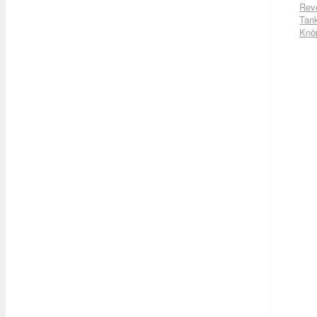
Rev
Tan
Knö