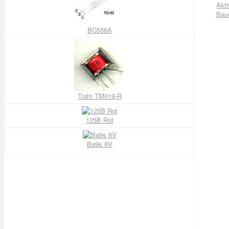
Akti
Bau
BC556A
Trafo TM019-R
125B Rot
Ba9s 6V