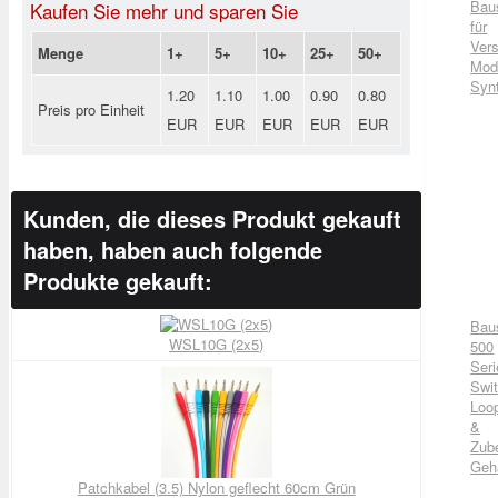
Bau
Kaufen Sie mehr und sparen Sie
für
Vers
Menge
1+
5+
10+
25+
50+
Mod
Syn
1.20
1.10
1.00
0.90
0.80
Preis pro Einheit
EUR
EUR
EUR
EUR
EUR
Kunden, die dieses Produkt gekauft
haben, haben auch folgende
Produkte gekauft:
Bau
WSL10G (2x5)
500
Seri
Swit
Loo
&
Zub
Geh
Patchkabel (3.5) Nylon geflecht 60cm Grün