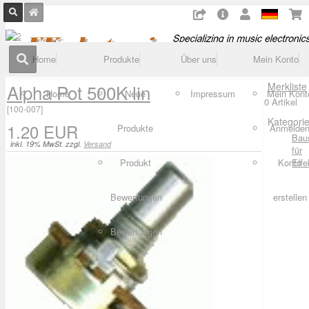
Home
Produkte
Über uns
Mein Konto
Alpha Pot 500K lin
Merkliste
Home
Neue
Impressum
Mein Kont
0 Artikel
[
100-007
]
Kategori
1.20 EUR
Produkte
Anmelde
Bau
inkl. 19% MwSt. zzgl.
Versand
für
Produkt
Konto
Effe
Bewertungen
erstellen
Bewertungen