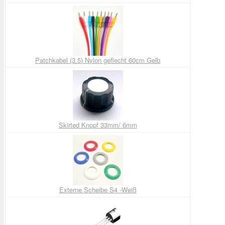
Patchkabel (3.5) Nylon geflecht 60cm Gelb
Skirted Knopf 33mm/ 6mm
Externe Scheibe S4 -Weiß