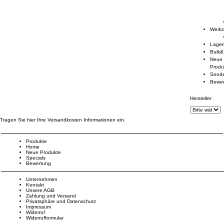
Werk
Lage
Bulk&
Neue
Produ
Sond
Bewe
Hersteller
Tragen Sie hier Ihre Versandkosten Informationen ein.
Produkte
Home
Neue Produkte
Specials
Bewertung
Unternehmen
Kontakt
Unsere AGB
Zahlung und Versand
Privatsphäre und Datenschutz
Impressum
Widerruf
Widerrufformular