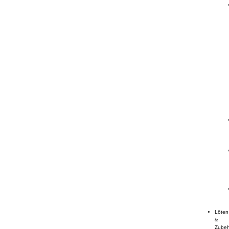
Löten
&
Zube