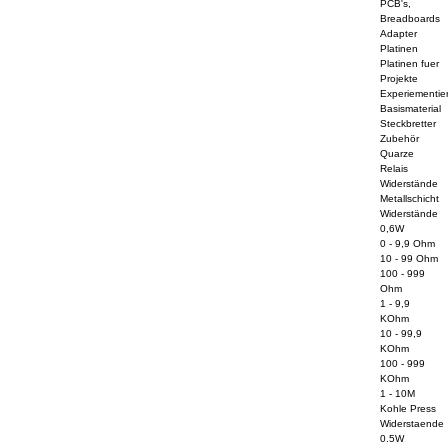
PCB's,
Breadboards
Adapter
Platinen
Platinen fuer
Projekte
Experiementier
Basismaterial
Steckbretter
Zubehör
Quarze
Relais
Widerstände
Metallschicht
Widerstände
0,6W
0 - 9,9 Ohm
10 - 99 Ohm
100 - 999
Ohm
1 - 9,9
KOhm
10 - 99,9
KOhm
100 - 999
KOhm
1 - 10M
Kohle Press
Widerstaende
0.5W