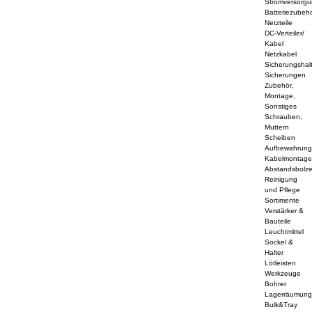
Stromversorg
Batteriezubeh
Netzteile
DC-Verteiler/
Kabel
Netzkabel
Sicherungshal
Sicherungen
Zubehör,
Montage,
Sonstiges
Schrauben,
Muttern
Scheiben
Aufbewahrun
Kabelmontag
Abstandsbolz
Reinigung
und Pflege
Sortimente
Verstärker &
Bauteile
Leuchtmittel
Sockel &
Halter
Lötleisten
Werkzeuge
Bohrer
Lagerräumun
Bulk&Tray