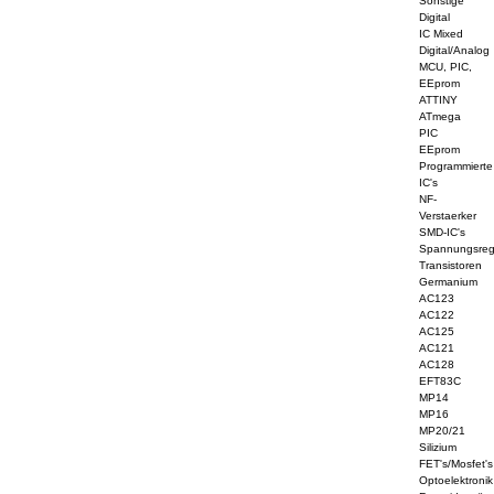
Sonstige
Digital
IC Mixed
Digital/Analog
MCU, PIC,
EEprom
ATTINY
ATmega
PIC
EEprom
Programmierte
IC's
NF-
Verstaerker
SMD-IC's
Spannungsreg
Transistoren
Germanium
AC123
AC122
AC125
AC121
AC128
EFT83C
MP14
MP16
MP20/21
Silizium
FET's/Mosfet's
Optoelektronik