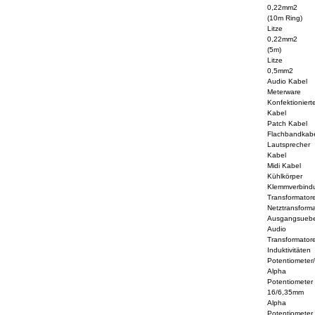
0,22mm2
(10m Ring)
Litze
0,22mm2
(5m)
Litze
0,5mm2
Audio Kabel
Meterware
Konfektioniert
Kabel
Patch Kabel
Flachbandkab
Lautsprecher
Kabel
Midi Kabel
Kühlkörper
Klemmverbind
Transformator
Netztransform
Ausgangsuebe
Audio
Transformator
Induktivitäten
Potentiometer
Alpha
Potentiometer
16/6,35mm
Alpha
Potentiometer