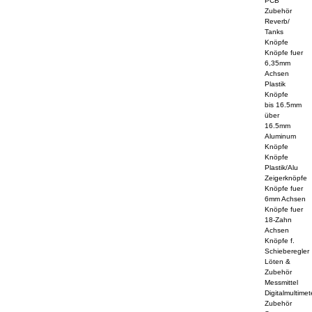
PCB
Zubehör
Reverb/
Tanks
Knöpfe
Knöpfe fuer
6,35mm
Achsen
Plastik
Knöpfe
bis 16.5mm
über
16.5mm
Aluminum
Knöpfe
Knöpfe
Plastik/Alu
Zeigerknöpfe
Knöpfe fuer
6mm Achsen
Knöpfe fuer
18-Zahn
Achsen
Knöpfe f.
Schieberegler
Löten &
Zubehör
Messmittel
Digitalmultimet
Zubehör