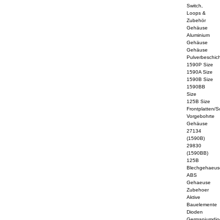
Switch,
Loops &
Zubehör
Gehäuse
Aluminium
Gehäuse
Gehäuse
Pulverbeschich
1590P Size
1590A Size
1590B Size
1590BB
Size
125B Size
Frontplatten/S
Vorgebohrte
Gehäuse
27134
(1590B)
29830
(1590BB)
125B
Blechgehaeus
ABS
Gehaeuse
Zubehoer
Aktive
Bauelemente
Dioden
Germaniumdi