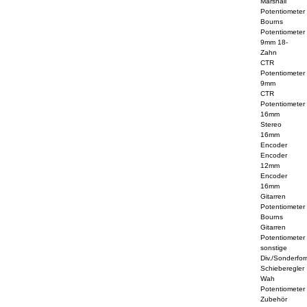
Marshall
Potentiometer
Bourns
Potentiometer
9mm 18-
Zahn
CTR
Potentiometer
9mm
CTR
Potentiometer
16mm
Stereo
16mm
Encoder
Encoder
12mm
Encoder
16mm
Gitarren
Potentiometer
Bourns
Gitarren
Potentiometer
sonstige
Div./Sonderfo
Schieberegler
Wah
Potentiometer
Zubehör