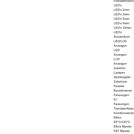
Fotowiderstän
LED's
LED's 2mm
LED's 3mm
LED's 5mm
LED's 8mm
LED's 10mm
LED's
Sonderform
LED/LCD
Anzeigen
LED
Anzeigen
LCD
Anzeigen
Zubehör
Lampen
Optokoppler
Zubehoer
Passive
Bauelemente
Fassungen
IC-
Fassungen
Transistorfass
Kondensatore
Elkos
85°C/105°C
Elkos Bipolar
F&T Bipolar