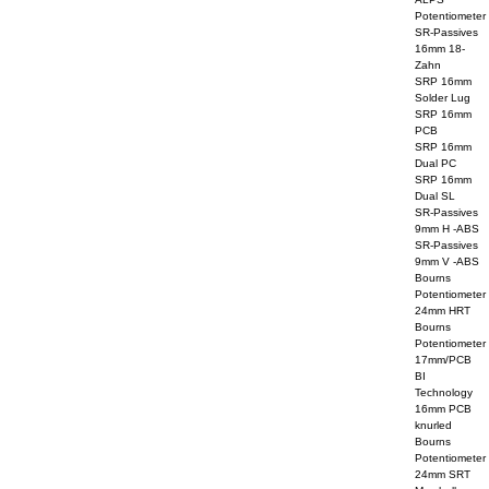
Potentiometer
SR-Passives
16mm 18-
Zahn
SRP 16mm
Solder Lug
SRP 16mm
PCB
SRP 16mm
Dual PC
SRP 16mm
Dual SL
SR-Passives
9mm H -ABS
SR-Passives
9mm V -ABS
Bourns
Potentiometer
24mm HRT
Bourns
Potentiometer
17mm/PCB
BI
Technology
16mm PCB
knurled
Bourns
Potentiometer
24mm SRT