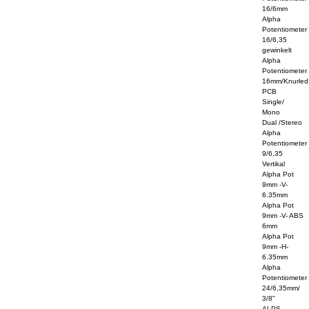
16/6mm
Alpha
Potentiometer
16/6,35
gewinkelt
Alpha
Potentiometer
16mm/Knurled
PCB
Single/
Mono
Dual /Stereo
Alpha
Potentiometer
9/6,35
Vertikal
Alpha Pot
9mm -V-
6.35mm
Alpha Pot
9mm -V- ABS
6mm
Alpha Pot
9mm -H-
6.35mm
Alpha
Potentiometer
24/6,35mm/
3/8"
ALPS