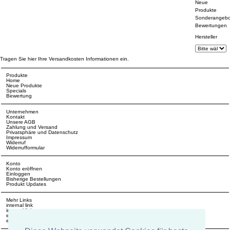
Neue
Produkte
Sonderangebo
Bewertungen
Hersteller
Tragen Sie hier Ihre Versandkosten Informationen ein.
Produkte
Home
Neue Produkte
Specials
Bewertung
Unternehmen
Kontakt
Unsere AGB
Zahlung und Versand
Privatsphäre und Datenschutz
Impressum
Widerruf
Widerrufformular
Konto
Konto eröffnen
Einloggen
Bisherige Bestellungen
Produkt Updates
Mehr Links
internal link
internal link
external link
external link