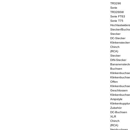
TR3296
Serie
TR3266W
Serie FT63
Serie T75
Hochlastwider
Stecker/Buchs
Stecker
DC-Stecker
Klinkenstecker
Chinch
(RCA)
Stecker
DIN-Stecker
Bananensteck
Buchsen
Klinkenbuchs
Klinkenbuchs
Offen
Klinkenbuchs
Geschlossen
Klinkenbuchs
Ampstyle
Klinkenkupplu
Zubehör
DC-Buchsen
XLR
Chinch
(RCA)
Netzbuchsen