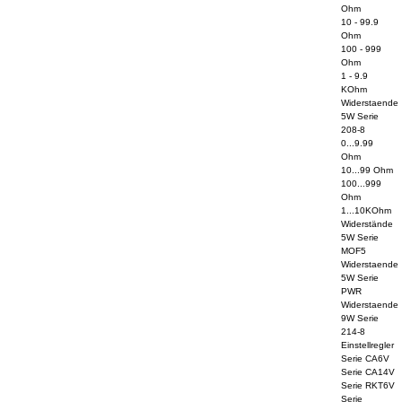
Ohm
10 - 99.9
Ohm
100 - 999
Ohm
1 - 9.9
KOhm
Widerstaende
5W Serie
208-8
0...9.99
Ohm
10...99 Ohm
100...999
Ohm
1...10KOhm
Widerstände
5W Serie
MOF5
Widerstaende
5W Serie
PWR
Widerstaende
9W Serie
214-8
Einstellregler
Serie CA6V
Serie CA14V
Serie RKT6V
Serie