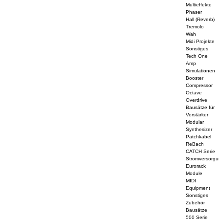
Multieffekte
Phaser
Hall (Reverb)
Tremolo
Wah
Midi Projekte
Sonstiges
Tech One
Amp
Simulationen
Booster
Compressor
Octave
Overdrive
Bausätze für
Verstärker
Modular
Synthesizer
Patchkabel
ReBach
CATCH Serie
Stromversorg
Eurorack
Module
MIDI
Equipment
Sonstiges
Zubehör
Bausätze
500 Serie