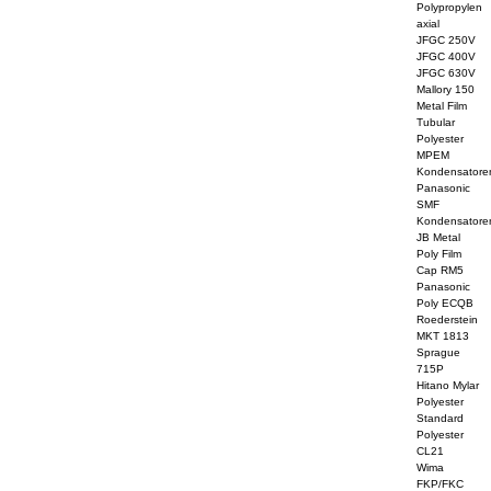
Polypropylen
axial
JFGC 250V
JFGC 400V
JFGC 630V
Mallory 150
Metal Film
Tubular
Polyester
MPEM
Kondensatore
Panasonic
SMF
Kondensatore
JB Metal
Poly Film
Cap RM5
Panasonic
Poly ECQB
Roederstein
MKT 1813
Sprague
715P
Hitano Mylar
Polyester
Standard
Polyester
CL21
Wima
FKP/FKC