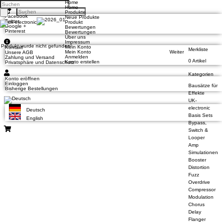
Home
Home
Produkte
Facebook
Neue Produkte
Twitter
Produkt
Google +
Bewertungen
Pinterest
Bewertungen
Über uns
Impressum
Produkt wurde nicht gefunden!
Mein Konto
Kontakt
Merkliste
Mein Konto
Weiter
Unsere AGB
Anmelden
Zahlung und Versand
0 Artikel
Konto erstellen
Privatsphäre und Datenschutz
Kategorien
Konto eröffnen
Einloggen
Bausätze für
Bisherige Bestellungen
Effekte
UK-
electronic
Deutsch
Basis Sets
English
Bypass,
Switch &
Looper
Amp
Simulationen
Booster
Distortion
Fuzz
Overdrive
Compressor
Modulation
Chorus
Delay
Flanger