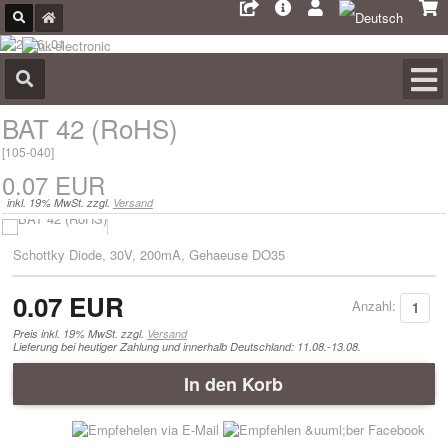
BAT 42 (RoHS)
[
105-040
]
0.07 EUR
inkl. 19% MwSt. zzgl.
Versand
Schottky Diode, 30V, 200mA, Gehaeuse DO35
0.07 EUR
Anzahl:
Preis inkl. 19% MwSt. zzgl.
Versand
Lieferung bei heutiger Zahlung und innerhalb Deutschland: 11.08.-13.08.
In den Korb