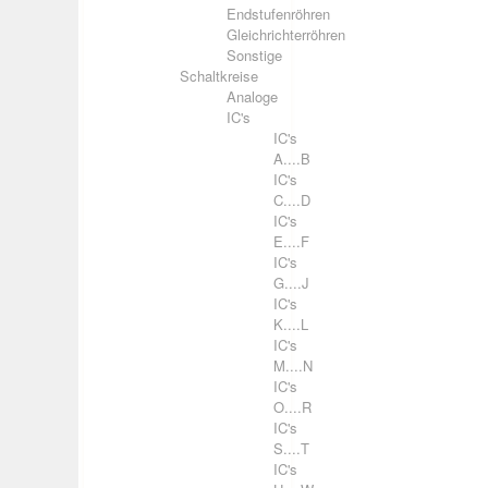
Endstufenröhren
Gleichrichterröhren
Sonstige
Schaltkreise
Analoge
IC's
IC's
A....B
IC's
C....D
IC's
E....F
IC's
G....J
IC's
K....L
IC's
M....N
IC's
O....R
IC's
S....T
IC's