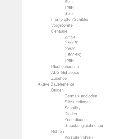
Size
125B
Size
Frontplatten/Schilder
Vorgebohrte
Gehäuse
27134
(1590B)
29830
(1590BB)
125B
Blechgehaeuse
ABS Gehaeuse
Zubehoer
Aktive Bauelemente
Dioden
Germaniumdioden
Siliziumdioden
Schottky
Dioden
Zenerdioden
Brueckengleichrichter
Röhren
Vorstufenröhren