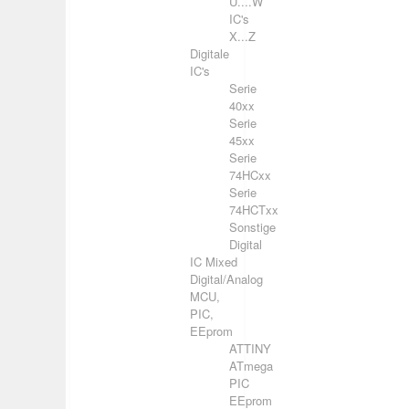
U....W
IC's
X...Z
Digitale
IC's
Serie
40xx
Serie
45xx
Serie
74HCxx
Serie
74HCTxx
Sonstige
Digital
IC Mixed
Digital/Analog
MCU,
PIC,
EEprom
ATTINY
ATmega
PIC
EEprom