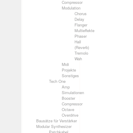
Compressor
Modulation
Chorus
Delay
Flanger
Multieffekte
Phaser
Hall
(Reverb)
Tremolo
Wah
Midi
Projekte
Sonstiges
Tech One
Amp
Simulationen
Booster
Compressor
Octave
Overdrive
Bausätze für Verstärker
Modular Synthesizer
Patchkabel