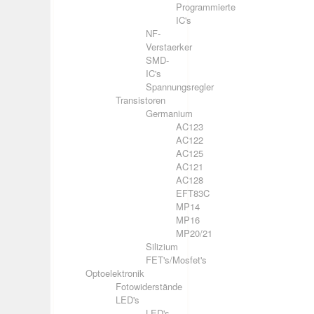
Programmierte
IC's
NF-
Verstaerker
SMD-
IC's
Spannungsregler
Transistoren
Germanium
AC123
AC122
AC125
AC121
AC128
EFT83C
MP14
MP16
MP20/21
Silizium
FET's/Mosfet's
Optoelektronik
Fotowiderstände
LED's
LED's