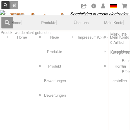
Home
Produkte
Über uns
Mein Konto
Produkt wurde nicht gefunden!
Merkliste
Home
Neue
Impressum
Mein Konto
Weiter
0 Artikel
Produkte
Anmelden
Kategorie
Baus
Produkt
Konto
für
Effe
Bewertungen
erstellen
Bewertungen