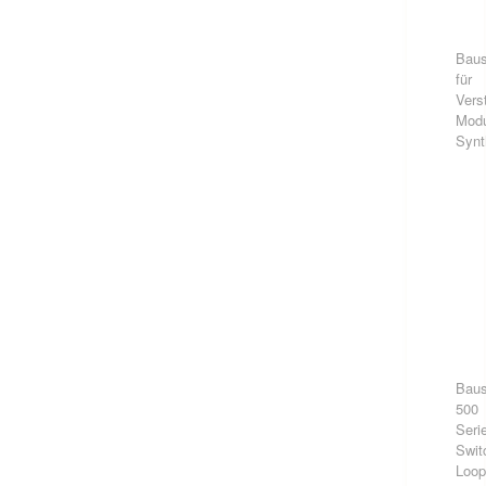
Baus
für
Vers
Modu
Synt
Baus
500
Seri
Swit
Loo