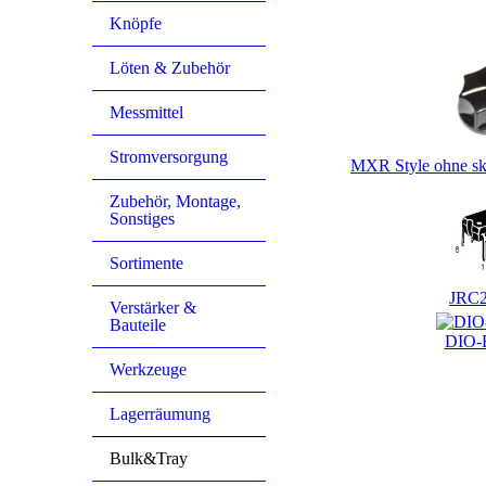
Knöpfe
Kunden, die dieses Produ
Löten & Zubehör
Messmittel
Stromversorgung
MXR Style ohne sk
Zubehör, Montage,
Sonstiges
Sortimente
JRC
Verstärker &
Bauteile
DIO-
Werkzeuge
Lagerräumung
Bulk&Tray