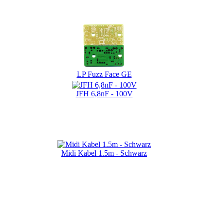
LP Fuzz Face GE
JFH 6,8nF - 100V
Midi Kabel 1.5m - Schwarz