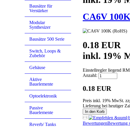
Bausätze für
Verstärker
CA6V 100K
Modular
Synthesizer
Bausätze 500 Serie
0.18 EUR
Switch, Loops &
inkl. 19% M
Zubehör
Gehäuse
Einstellregler liegend 
Anzahl:
Aktive
Bauelemente
0.18 EUR
Optoelektronik
Preis inkl. 19% MwSt. zz
Lieferung bei heutiger Z
Passive
In den Korb
Bauelemente
Bewertungen
Bewertung s
Reverb/ Tanks