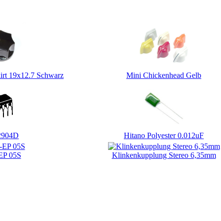
kt gekauft haben, haben auch folgende Produkte gekauft:
irt 19x12.7 Schwarz
Mini Chickenhead Gelb
2904D
Hitano Polyester 0.012uF
EP 05S
Klinkenkupplung Stereo 6,35mm