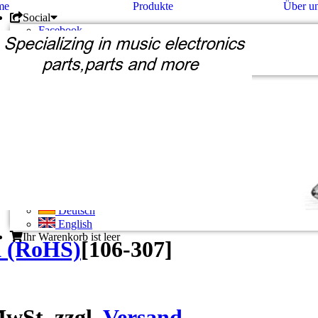
me
Produkte
Über u
Social
Facebook
Twitter
Google +
Pinterest
Unternehmen
Kontakt
Unsere AGB
Zahlung und Versand
Privatsphäre und Datenschutz
Konto
Konto eröffnen
Einloggen
Bisherige Bestellungen
Deutsch
Deutsch
English
Ihr Warenkorb ist leer
 (RoHS)
[
106-307
]
wSt. zzgl.
Versand