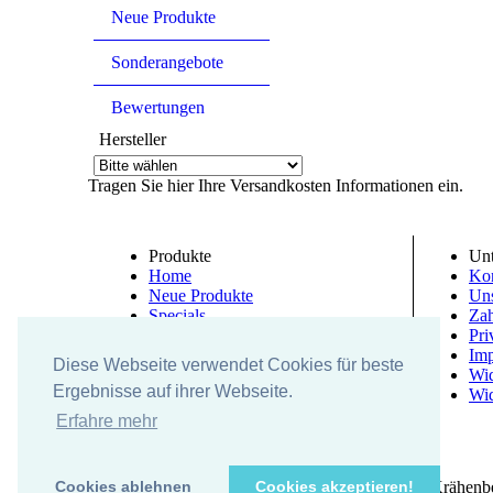
Neue Produkte
Sonderangebote
Bewertungen
Hersteller
Tragen Sie hier Ihre Versandkosten Informationen ein.
Produkte
Un
Home
Kon
Neue Produkte
Un
Specials
Zah
Bewertung
Pri
Im
Diese Webseite verwendet Cookies für beste
Wid
Ergebnisse auf ihrer Webseite.
Wid
Erfahre mehr
UK-electronic Jonas Lauer Ringstrasse 8 66894 Krähenb
Cookies ablehnen
Cookies akzeptieren!