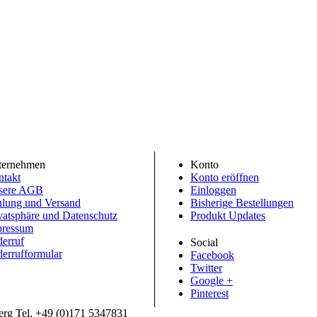
ternehmen
Konto
takt
Konto eröffnen
sere AGB
Einloggen
lung und Versand
Bisherige Bestellungen
vatsphäre und Datenschutz
Produkt Updates
pressum
erruf
Social
errufformular
Facebook
Twitter
Google +
Pinterest
erg Tel. +49 (0)171 5347831