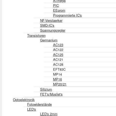
ATmega
PIC
EEprom
Programmierte IC's
NF-Verstaerker
SMD-IC's
Spannungsregler
Transistoren
Germanium
AC123
AC122
AC125
AC121
AC128
EFT83C
MP14
MP16
MP20/21
Silizium
FET's/Mosfet's
Optoelektronik
Fotowiderstände
LED's
LED's 2mm