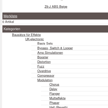
Z6-J ABS Beige
Merkliste
0 Artikel
Kategorien
Bausätze für Effekte
UK-electronic
Basis Sets
Bypass, Switch & Looper
Amp Simulationen
Booster
Distortion
Fuzz
Overdrive
Compressor
Modulation
Chorus
Delay
Flanger
Multieffekte
Phaser
Hall (Reverb)