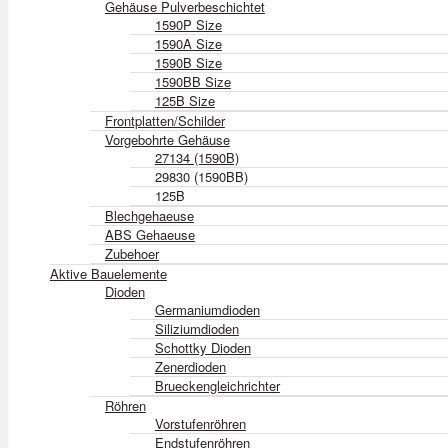
Gehäuse Pulverbeschichtet
1590P Size
1590A Size
1590B Size
1590BB Size
125B Size
Frontplatten/Schilder
Vorgebohrte Gehäuse
27134 (1590B)
29830 (1590BB)
125B
Blechgehaeuse
ABS Gehaeuse
Zubehoer
Aktive Bauelemente
Dioden
Germaniumdioden
Siliziumdioden
Schottky Dioden
Zenerdioden
Brueckengleichrichter
Röhren
Vorstufenröhren
Endstufenröhren