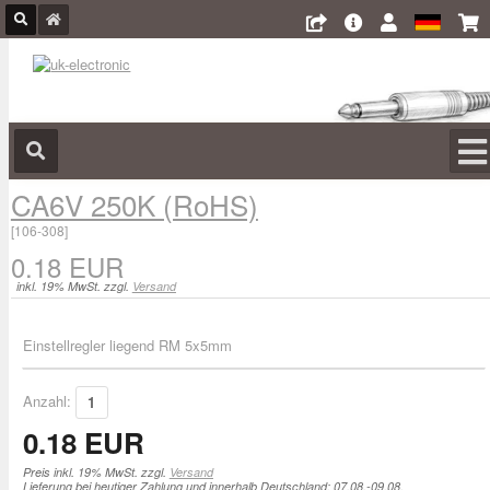
CA6V 250K (RoHS)
[
106-308
]
0.18 EUR
inkl. 19% MwSt. zzgl.
Versand
Einstellregler liegend RM 5x5mm
Anzahl:
0.18 EUR
Preis inkl. 19% MwSt. zzgl.
Versand
Lieferung bei heutiger Zahlung und innerhalb Deutschland: 07.08.-09.08.