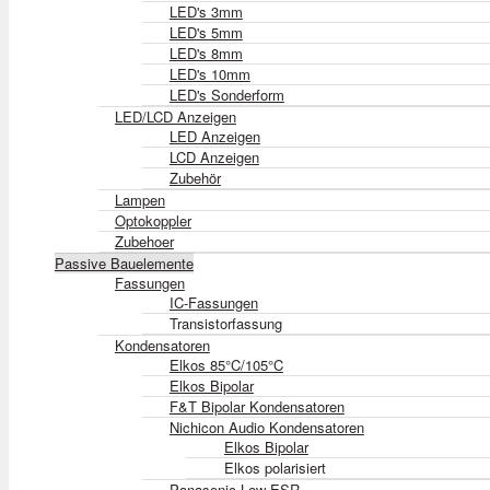
LED's 3mm
LED's 5mm
LED's 8mm
LED's 10mm
LED's Sonderform
LED/LCD Anzeigen
LED Anzeigen
LCD Anzeigen
Zubehör
Lampen
Optokoppler
Zubehoer
Passive Bauelemente
Fassungen
IC-Fassungen
Transistorfassung
Kondensatoren
Elkos 85°C/105°C
Elkos Bipolar
F&T Bipolar Kondensatoren
Nichicon Audio Kondensatoren
Elkos Bipolar
Elkos polarisiert
Panasonic Low ESR