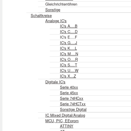
Gleichrichterröhren
Sonstige
Schaltkreise
Analoge IC's
IC's A....B
IC's C....D
IC's E....F
IC's G....J
IC's K....L
IC's M....N
IC's O....R
IC's S....T
IC's U....W
IC's X...Z
Digitale IC's
Serie 40xx
Serie 45xx
Serie 74HCxx
Serie 74HCTxx
Sonstige Digital
IC Mixed Digital/Analog
MCU, PIC, EEprom
ATTINY