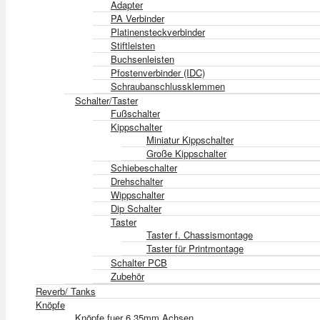
Adapter
PA Verbinder
Platinensteckverbinder
Stiftleisten
Buchsenleisten
Pfostenverbinder (IDC)
Schraubanschlussklemmen
Schalter/Taster
Fußschalter
Kippschalter
Miniatur Kippschalter
Große Kippschalter
Schiebeschalter
Drehschalter
Wippschalter
Dip Schalter
Taster
Taster f. Chassismontage
Taster für Printmontage
Schalter PCB
Zubehör
Reverb/ Tanks
Knöpfe
Knöpfe fuer 6,35mm Achsen