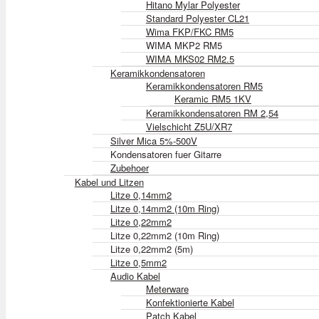
Hitano Mylar Polyester
Standard Polyester CL21
Wima FKP/FKC RM5
WIMA MKP2 RM5
WIMA MKS02 RM2.5
Keramikkondensatoren
Keramikkondensatoren RM5
Keramic RM5 1KV
Keramikkondensatoren RM 2,54
Vielschicht Z5U/XR7
Silver Mica 5%-500V
Kondensatoren fuer Gitarre
Zubehoer
Kabel und Litzen
Litze 0,14mm2
Litze 0,14mm2 (10m Ring)
Litze 0,22mm2
Litze 0,22mm2 (10m Ring)
Litze 0,22mm2 (5m)
Litze 0,5mm2
Audio Kabel
Meterware
Konfektionierte Kabel
Patch Kabel