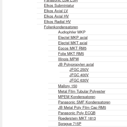
Elkos Subminiatur
Elkos Axial LV
Elkos Axial HV
Elkos Radial HV
Folienkondensatoren
Audiophiler MKP
Electel MKP axial
Electel MKT axial
Epcos MKT RM5
Folie MKT RM5
Illinois MPW
JB Polypropylen axial
JFGC 250V
JFGC 400V
JFGC 630V
Mallory 150
Metal Film Tubular Polyester
MPEM Kondensatoren
Panasonic SMF Kondensatoren
JB Metal Poly Film Cap RM5
Panasonic Poly ECQB
Roederstein MKT 1813
Sprague 715P