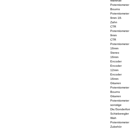
Marshall
Potentiometer
Bourns
Potentiometer
9mm 18-
Zahn
CTR
Potentiometer
9mm
CTR
Potentiometer
16mm
Stereo
16mm
Encoder
Encoder
12mm
Encoder
16mm
Gitarren
Potentiometer
Bourns
Gitarren
Potentiometer
sonstige
Div./Sonderfo
Schieberegler
Wah
Potentiometer
Zubehör