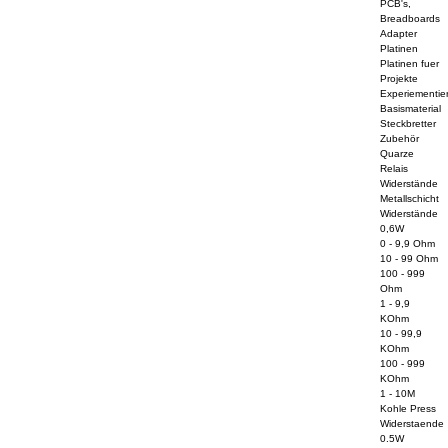
PCB's,
Breadboards
Adapter
Platinen
Platinen fuer
Projekte
Experiementier
Basismaterial
Steckbretter
Zubehör
Quarze
Relais
Widerstände
Metallschicht
Widerstände
0,6W
0 - 9,9 Ohm
10 - 99 Ohm
100 - 999
Ohm
1 - 9,9
KOhm
10 - 99,9
KOhm
100 - 999
KOhm
1 - 10M
Kohle Press
Widerstaende
0.5W