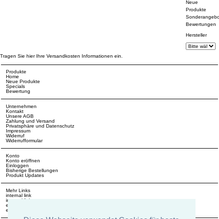
Neue
Produkte
Sonderangebo
Bewertungen
Hersteller
Tragen Sie hier Ihre Versandkosten Informationen ein.
Produkte
Home
Neue Produkte
Specials
Bewertung
Unternehmen
Kontakt
Unsere AGB
Zahlung und Versand
Privatsphäre und Datenschutz
Impressum
Widerruf
Widerrufformular
Konto
Konto eröffnen
Einloggen
Bisherige Bestellungen
Produkt Updates
Mehr Links
internal link
internal link
external link
external link