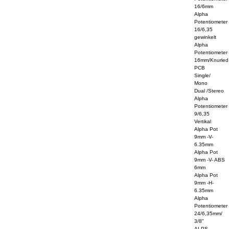
16/6mm
Alpha
Potentiometer
16/6,35
gewinkelt
Alpha
Potentiometer
16mm/Knurled
PCB
Single/
Mono
Dual /Stereo
Alpha
Potentiometer
9/6,35
Vertikal
Alpha Pot
9mm -V-
6.35mm
Alpha Pot
9mm -V- ABS
6mm
Alpha Pot
9mm -H-
6.35mm
Alpha
Potentiometer
24/6,35mm/
3/8"
ALPS