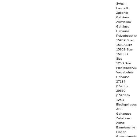
Switch,
Loops &
Zubehör
Gehäuse
Aluminium
Gehäuse
Gehäuse
Pulverbeschich
1590P Size
1590A Size
1590B Size
1590BB
Size
125B Size
Frontplatten/S
Vorgebohrte
Gehäuse
27134
(1590B)
29830
(1590BB)
125B
Blechgehaeus
ABS
Gehaeuse
Zubehoer
Aktive
Bauelemente
Dioden
Germaniumdi