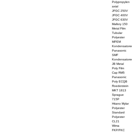
Polypropylen
axial
JFGC 250V
JFGC 400V
JFGC 630V
Mallory 150
Metal Film
Tubular
Polyester
MPEM
Kondensatore
Panasonic
SMF
Kondensatore
JB Metal
Poly Film
Cap RM5
Panasonic
Poly ECQB
Roederstein
MKT 1813
Sprague
715P
Hitano Mylar
Polyester
Standard
Polyester
CL21
Wima
FKP/FKC