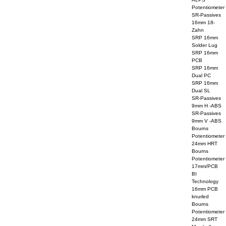
Potentiometer
SR-Passives
16mm 18-
Zahn
SRP 16mm
Solder Lug
SRP 16mm
PCB
SRP 16mm
Dual PC
SRP 16mm
Dual SL
SR-Passives
9mm H -ABS
SR-Passives
9mm V -ABS
Bourns
Potentiometer
24mm HRT
Bourns
Potentiometer
17mm/PCB
BI
Technology
16mm PCB
knurled
Bourns
Potentiometer
24mm SRT