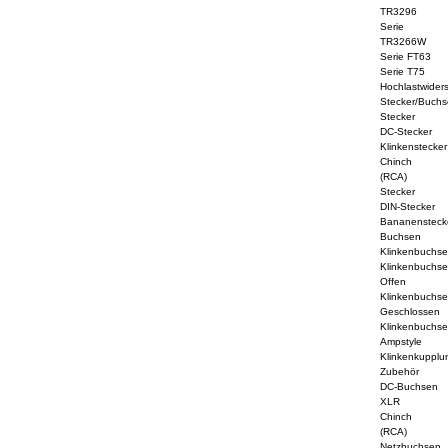
TR3296
Serie
TR3266W
Serie FT63
Serie T75
Hochlastwider
Stecker/Buchs
Stecker
DC-Stecker
Klinkenstecker
Chinch
(RCA)
Stecker
DIN-Stecker
Bananensteck
Buchsen
Klinkenbuchs
Klinkenbuchs
Offen
Klinkenbuchs
Geschlossen
Klinkenbuchs
Ampstyle
Klinkenkupplu
Zubehör
DC-Buchsen
XLR
Chinch
(RCA)
Netzbuchsen