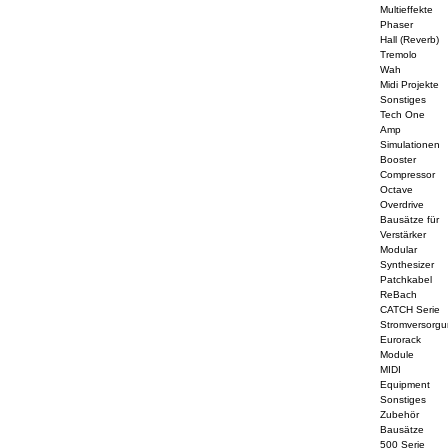
Multieffekte
Phaser
Hall (Reverb)
Tremolo
Wah
Midi Projekte
Sonstiges
Tech One
Amp
Simulationen
Booster
Compressor
Octave
Overdrive
Bausätze für
Verstärker
Modular
Synthesizer
Patchkabel
ReBach
CATCH Serie
Stromversorg
Eurorack
Module
MIDI
Equipment
Sonstiges
Zubehör
Bausätze
500 Serie