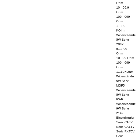
Ohm
10 - 99.9
Ohm
100 - 999
Ohm
1 - 9.9
KOhm
Widerstaende
5W Serie
208-8
0...9.99
Ohm
10...99 Ohm
100...999
Ohm
1...10KOhm
Widerstände
5W Serie
MOF5
Widerstaende
5W Serie
PWR
Widerstaende
9W Serie
214-8
Einstellregler
Serie CA6V
Serie CA14V
Serie RKT6V
Serie