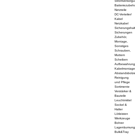
Stromversorg
Batteriezubeh
Netzteile
DC-Verteiler/
Kabel
Netzkabel
Sicherungshal
Sicherungen
Zubehör,
Montage,
Sonstiges
Schrauben,
Muttern
Scheiben
Aufbewahrun
Kabelmontag
Abstandsbolz
Reinigung
und Pflege
Sortimente
Verstärker &
Bauteile
Leuchtmittel
Sockel &
Halter
Lötleisten
Werkzeuge
Bohrer
Lagerräumun
Bulk&Tray