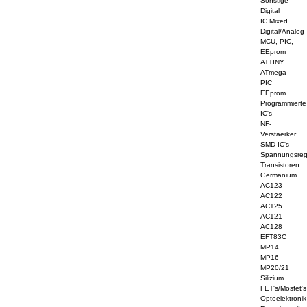
Sonstige
Digital
IC Mixed
Digital/Analog
MCU, PIC,
EEprom
ATTINY
ATmega
PIC
EEprom
Programmierte
IC's
NF-
Verstaerker
SMD-IC's
Spannungsreg
Transistoren
Germanium
AC123
AC122
AC125
AC121
AC128
EFT83C
MP14
MP16
MP20/21
Silizium
FET's/Mosfet's
Optoelektronik