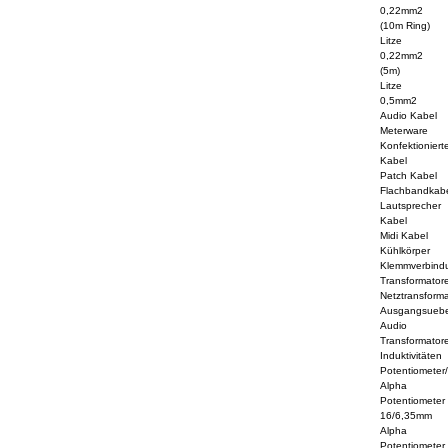
0,22mm2
(10m Ring)
Litze
0,22mm2
(5m)
Litze
0,5mm2
Audio Kabel
Meterware
Konfektioniert
Kabel
Patch Kabel
Flachbandkab
Lautsprecher
Kabel
Midi Kabel
Kühlkörper
Klemmverbind
Transformator
Netztransform
Ausgangsuebe
Audio
Transformator
Induktivitäten
Potentiometer
Alpha
Potentiometer
16/6,35mm
Alpha
Potentiometer