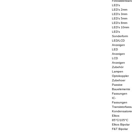
Fotowiderstän
LED's
LED's 2mm
LED's 3mm
LED's 5mm
LED's 8mm
LED's 10mm
LED's
Sonderform
LED/LCD
Anzeigen
LED
Anzeigen
LCD
Anzeigen
Zubehör
Lampen
Optokoppler
Zubehoer
Passive
Bauelemente
Fassungen
IC-
Fassungen
Transistorfass
Kondensatore
Elkos
85°C/105°C
Elkos Bipolar
F&T Bipolar