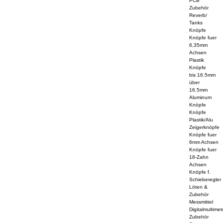
PCB
Zubehör
Reverb/
Tanks
Knöpfe
Knöpfe fuer
6,35mm
Achsen
Plastik
Knöpfe
bis 16.5mm
über
16.5mm
Aluminum
Knöpfe
Knöpfe
Plastik/Alu
Zeigerknöpfe
Knöpfe fuer
6mm Achsen
Knöpfe fuer
18-Zahn
Achsen
Knöpfe f.
Schieberegler
Löten &
Zubehör
Messmittel
Digitalmultimet
Zubehör