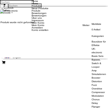
Home
Home
Produkte
Facebook
Neue Produkte
Twitter
Produkt
Google +
Bewertungen
Pinterest
Bewertungen
Über uns
Impressum
Produkt wurde nicht gefunden!
Mein Konto
Kontakt
Merkliste
Mein Konto
Weiter
Unsere AGB
Anmelden
Zahlung und Versand
0 Artikel
Konto erstellen
Privatsphäre und Datenschutz
Kategorien
Konto eröffnen
Einloggen
Bausätze für
Bisherige Bestellungen
Effekte
UK-
electronic
Deutsch
Basis Sets
English
Bypass,
Switch &
Looper
Amp
Simulationen
Booster
Distortion
Fuzz
Overdrive
Compressor
Modulation
Chorus
Delay
Flanger