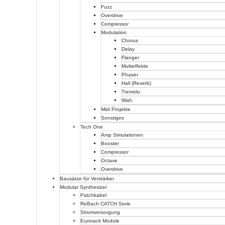
Fuzz
Overdrive
Compressor
Modulation
Chorus
Delay
Flanger
Multieffekte
Phaser
Hall (Reverb)
Tremolo
Wah
Midi Projekte
Sonstiges
Tech One
Amp Simulationen
Booster
Compressor
Octave
Overdrive
Bausätze für Verstärker
Modular Synthesizer
Patchkabel
ReBach CATCH Serie
Stromversorgung
Eurorack Module