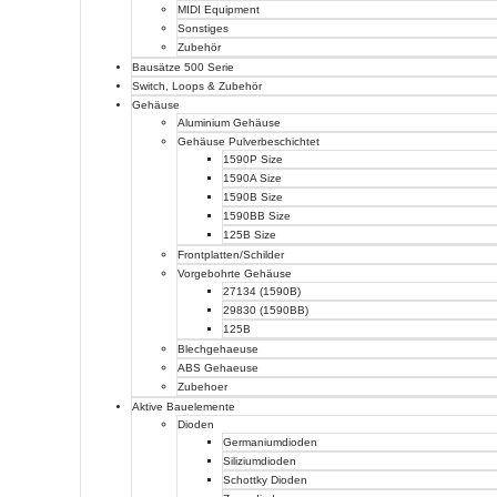
MIDI Equipment
Sonstiges
Zubehör
Bausätze 500 Serie
Switch, Loops & Zubehör
Gehäuse
Aluminium Gehäuse
Gehäuse Pulverbeschichtet
1590P Size
1590A Size
1590B Size
1590BB Size
125B Size
Frontplatten/Schilder
Vorgebohrte Gehäuse
27134 (1590B)
29830 (1590BB)
125B
Blechgehaeuse
ABS Gehaeuse
Zubehoer
Aktive Bauelemente
Dioden
Germaniumdioden
Siliziumdioden
Schottky Dioden