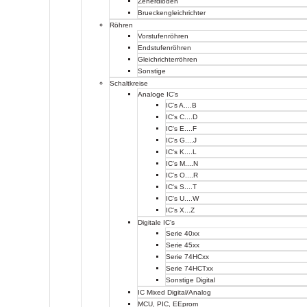
Zenerdioden
Brueckengleichrichter
Röhren
Vorstufenröhren
Endstufenröhren
Gleichrichterröhren
Sonstige
Schaltkreise
Analoge IC's
IC's A....B
IC's C....D
IC's E....F
IC's G....J
IC's K....L
IC's M....N
IC's O....R
IC's S....T
IC's U....W
IC's X...Z
Digitale IC's
Serie 40xx
Serie 45xx
Serie 74HCxx
Serie 74HCTxx
Sonstige Digital
IC Mixed Digital/Analog
MCU, PIC, EEprom