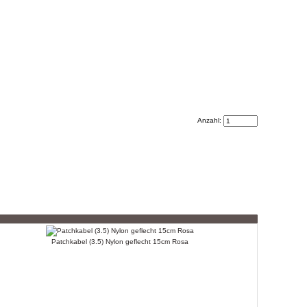
Anzahl:
Patchkabel (3.5) Nylon geflecht 15cm Rosa