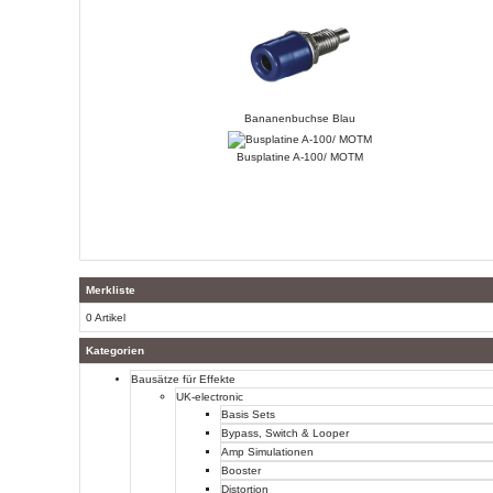
Bananenbuchse Blau
Busplatine A-100/ MOTM
Merkliste
0 Artikel
Kategorien
Bausätze für Effekte
UK-electronic
Basis Sets
Bypass, Switch & Looper
Amp Simulationen
Booster
Distortion