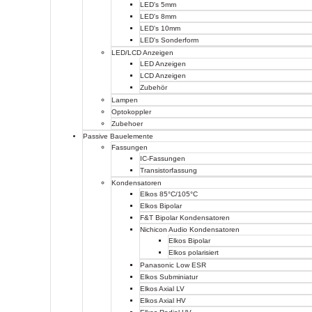
LED's 5mm
LED's 8mm
LED's 10mm
LED's Sonderform
LED/LCD Anzeigen
LED Anzeigen
LCD Anzeigen
Zubehör
Lampen
Optokoppler
Zubehoer
Passive Bauelemente
Fassungen
IC-Fassungen
Transistorfassung
Kondensatoren
Elkos 85°C/105°C
Elkos Bipolar
F&T Bipolar Kondensatoren
Nichicon Audio Kondensatoren
Elkos Bipolar
Elkos polarisiert
Panasonic Low ESR
Elkos Subminiatur
Elkos Axial LV
Elkos Axial HV