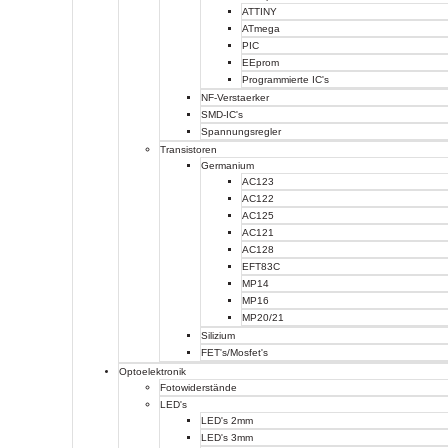
ATTINY
ATmega
PIC
EEprom
Programmierte IC's
NF-Verstaerker
SMD-IC's
Spannungsregler
Transistoren
Germanium
AC123
AC122
AC125
AC121
AC128
EFT83C
MP14
MP16
MP20/21
Silizium
FET's/Mosfet's
Optoelektronik
Fotowiderstände
LED's
LED's 2mm
LED's 3mm