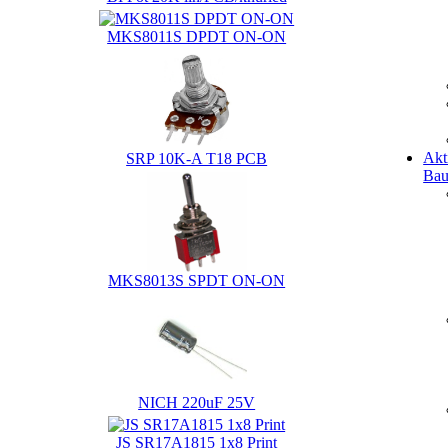
MKS8011S DPDT ON-ON
Akt
SRP 10K-A T18 PCB
Bau
MKS8013S SPDT ON-ON
NICH 220uF 25V
JS SR17A1815 1x8 Print