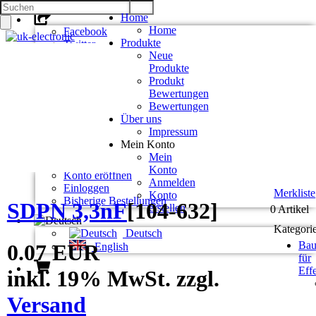
Home
Home
Facebook
Produkte
Twitter
Neue
Google +
Produkte
Pinterest
Produkt
Bewertungen
Kontakt
Bewertungen
Unsere AGB
Über uns
Zahlung und Versand
Impressum
Privatsphäre und Datenschutz
Mein Konto
Mein
Konto
Konto eröffnen
Anmelden
Einloggen
Merkliste
Konto
Bisherige Bestellungen
SDPN 3,3nF
[
104-632
]
erstellen
0 Artikel
Kategori
Deutsch
Bau
0.07 EUR
English
für
Eff
inkl. 19% MwSt. zzgl.
Versand