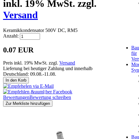
inkl. 19% MwSt. zzgl.
Versand
Keramikkondensator 500V DC, RM5
Anzahl:
Bau
0.07 EUR
für
Ver
Preis inkl. 19% MwSt. zzgl.
Versand
Mod
Lieferung bei heutiger Zahlung und innerhalb
Syn
Deutschland: 09.08.-11.08.
In den Korb
Bewertungen
Bewertung schreiben
Zur Merkliste hinzufügen
Kunden, die dieses Produkt gekauft haben, haben auch
folgende Produkte gekauft:
Bau