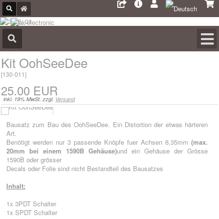
Kit OohSeeDee
[
130-011
]
25.00 EUR
inkl. 19% MwSt. zzgl.
Versand
Bausatz zum Bau des OohSeeDee. Ein Distortion der etwas härteren
Art.
Benötigt werden nur 3 passende Knöpfe fuer Achsen 6,35mm
(max.
20mm bei einem 1590B Gehäuse)
und ein Gehäuse der Grösse
1590B oder grösser
Decals oder Folie sind nicht Bestandteil des Bausatzes
Inhalt:
1x 3PDT Schalter
1x SPDT Schalter