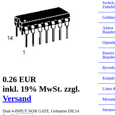
Switch
Zubehö
Gehäus
Aktive
Bauele
Optoele
Passive
Bauele
Reverb
0.26 EUR
Knöpfe
inkl. 19% MwSt. zzgl.
Löten 
Versand
Messmit
Stromv
Dual 4-INPUT NOR GATE, Gehauese DIL14