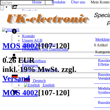
Home
Produkte
Über uns
Mein Konto
Facebook
Twitter
Google +
Pinterest
Kontakt
Merkliste
Unsere AGB
MOS 4002
[
107-120
]
Zahlung und Versand
0 Artikel
Privatsphäre und Datenschutz
Kategori
0.26 EUR
Bausätz
Konto eröffnen
Effekte
Einloggen
inkl. 19% MwSt. zzgl.
Bisherige Bestellungen
Bausätz
Versand
Verstär
Deutsch
English
Modula
MOS 4002
[
107-120
]
Synthes
Bausätz