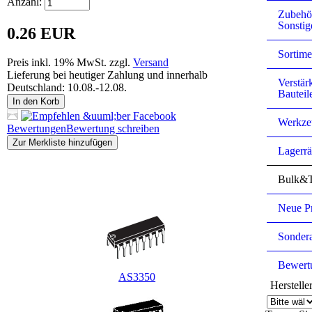
Anzahl:
Zubehö
Sonstig
0.26 EUR
Sortime
Preis inkl. 19% MwSt. zzgl.
Versand
Lieferung bei heutiger Zahlung und innerhalb
Verstär
Deutschland: 10.08.-12.08.
Bauteil
In den Korb
Werkze
Bewertungen
Bewertung schreiben
Zur Merkliste hinzufügen
Lagerr
Bulk&T
Kunden, die dieses Produkt gekauft haben, haben auch
folgende Produkte gekauft:
Neue P
Sonder
Bewert
AS3350
Herstelle